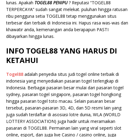
lunas. Apakah
TOGEL88 PENIPU
? Reputasi “TOGEL88
TERPERCAYA” sudah sangat melekat. puluhan hingga ratusan
ribu pengguna setia TOGEL88 tetap menggunakan situs
terbesar dan terbaik di Indonesia ini. Hapus rasa was-was dan
khawatir anda, kemenangan anda berapapun PASTI
dibayarkan hingga lunas.
INFO TOGEL88 YANG HARUS DI
KETAHUI
Togel88
adalah penyedia situs judi togel online terbaik di
indonesia yang menyediakan pasaran togel terlengkap di
Indonesia. Berbagai pasaran besar mulai dari pasaran togel
sydney, pasaran togel singapore, pasaran togel hongkong
hingga pasaran togel toto macau. Selain pasaran besar
tersebut, pasaran-pasaran 3D, 4D, dan 5D resmi lain yang
juga sudah terdaftar di asosiasi lotre dunia, WLA (WORLD
LOTTERY ASSOCIATION) juga hadir untuk meramaikan
pasaran di TOGEL88. Permainan lain yang viral seperti slot
online, esport, dan juga live Casino / casino online, juga