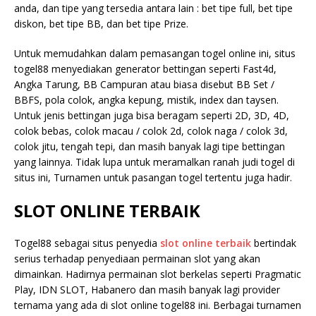
anda, dan tipe yang tersedia antara lain : bet tipe full, bet tipe
diskon, bet tipe BB, dan bet tipe Prize.
Untuk memudahkan dalam pemasangan togel online ini, situs
togel88 menyediakan generator bettingan seperti Fast4d,
Angka Tarung, BB Campuran atau biasa disebut BB Set /
BBFS, pola colok, angka kepung, mistik, index dan taysen.
Untuk jenis bettingan juga bisa beragam seperti 2D, 3D, 4D,
colok bebas, colok macau / colok 2d, colok naga / colok 3d,
colok jitu, tengah tepi, dan masih banyak lagi tipe bettingan
yang lainnya. Tidak lupa untuk meramalkan ranah judi togel di
situs ini, Turnamen untuk pasangan togel tertentu juga hadir.
SLOT ONLINE TERBAIK
Togel88 sebagai situs penyedia
slot online terbaik
bertindak
serius terhadap penyediaan permainan slot yang akan
dimainkan. Hadirnya permainan slot berkelas seperti Pragmatic
Play, IDN SLOT, Habanero dan masih banyak lagi provider
ternama yang ada di slot online togel88 ini. Berbagai turnamen