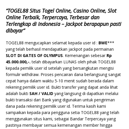
“TOGEL88 Situs Togel Online, Casino Online, Slot
Online Terbaik, Terpercaya, Terbesar dan
Terlengkap di Indonesia – Jackpot berapapun pasti
dibayar”
TOGEL88 mengucapkan selamat kepada user id :
BWE
***
yang telah berhasil mendapatkan jackpot pada permainan
SLOT DI GATES OF OLYMPUS
. Kemenangan sebesar
Rp
45.000.000,-.
telah dibayarkan LUNAS oleh pihak TOGEL88
kepada pemilik user id setelah yang bersangkutan mengisi
formulir withdraw. Proses pencairan dana berlangsung sangat
cepat hanya dalam waktu 5-10 menit sudah berada dalam
rekening pemilik user id. Bukti transfer yang dapat anda lihat
adalah bukti
SAH / VALID
yang langsung di dapatkan melalui
bukti transaksi dari Bank yang digunakan untuk pengiriman
dana pada rekening pemilik user id. Terima kasih kami
sampaikan kepada para pengguna setia TOGEL88 yang telah
menggunakan situs kami, sebagai Bandar Terpercaya yang
pastinya membayar semua kemenangan member hingga