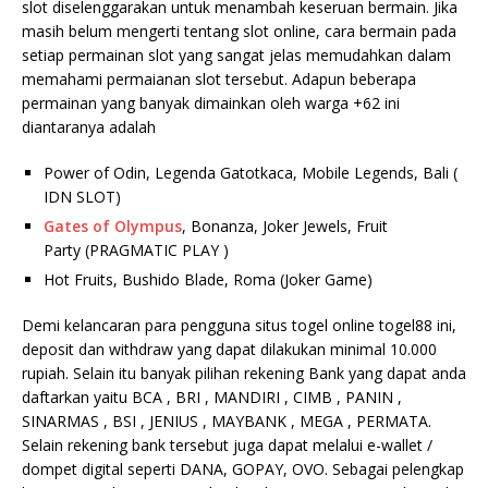
slot diselenggarakan untuk menambah keseruan bermain. Jika
masih belum mengerti tentang slot online, cara bermain pada
setiap permainan slot yang sangat jelas memudahkan dalam
memahami permaianan slot tersebut. Adapun beberapa
permainan yang banyak dimainkan oleh warga +62 ini
diantaranya adalah
Power of Odin, Legenda Gatotkaca, Mobile Legends, Bali (
IDN SLOT)
Gates of Olympus
, Bonanza, Joker Jewels, Fruit
Party (PRAGMATIC PLAY )
Hot Fruits, Bushido Blade, Roma (Joker Game)
Demi kelancaran para pengguna situs togel online togel88 ini,
deposit dan withdraw yang dapat dilakukan minimal 10.000
rupiah. Selain itu banyak pilihan rekening Bank yang dapat anda
daftarkan yaitu BCA , BRI , MANDIRI , CIMB , PANIN ,
SINARMAS , BSI , JENIUS , MAYBANK , MEGA , PERMATA.
Selain rekening bank tersebut juga dapat melalui e-wallet /
dompet digital seperti DANA, GOPAY, OVO. Sebagai pelengkap