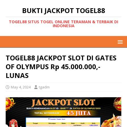
BUKTI JACKPOT TOGEL88
TOGEL88 SITUS TOGEL ONLINE TERAMAN & TERBAIK DI
INDONESIA
TOGEL88 JACKPOT SLOT DI GATES
OF OLYMPUS Rp 45.000.000,-
LUNAS
May 4, 2024
tgadm