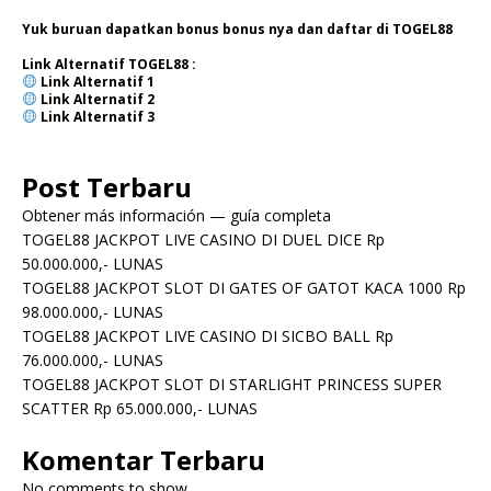
Yuk buruan dapatkan bonus bonus nya dan daftar di TOGEL88
Link Alternatif TOGEL88 :
Link Alternatif
1
Link Alternatif
2
Link Alternatif 3
Post Terbaru
Obtener más información — guía completa
TOGEL88 JACKPOT LIVE CASINO DI DUEL DICE Rp
50.000.000,- LUNAS
TOGEL88 JACKPOT SLOT DI GATES OF GATOT KACA 1000 Rp
98.000.000,- LUNAS
TOGEL88 JACKPOT LIVE CASINO DI SICBO BALL Rp
76.000.000,- LUNAS
TOGEL88 JACKPOT SLOT DI STARLIGHT PRINCESS SUPER
SCATTER Rp 65.000.000,- LUNAS
Komentar Terbaru
No comments to show.