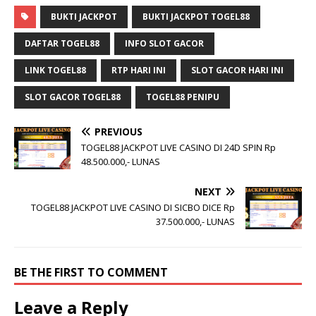
BUKTI JACKPOT
BUKTI JACKPOT TOGEL88
DAFTAR TOGEL88
INFO SLOT GACOR
LINK TOGEL88
RTP HARI INI
SLOT GACOR HARI INI
SLOT GACOR TOGEL88
TOGEL88 PENIPU
PREVIOUS
TOGEL88 JACKPOT LIVE CASINO DI 24D SPIN Rp
48.500.000,- LUNAS
NEXT
TOGEL88 JACKPOT LIVE CASINO DI SICBO DICE Rp
37.500.000,- LUNAS
BE THE FIRST TO COMMENT
Leave a Reply