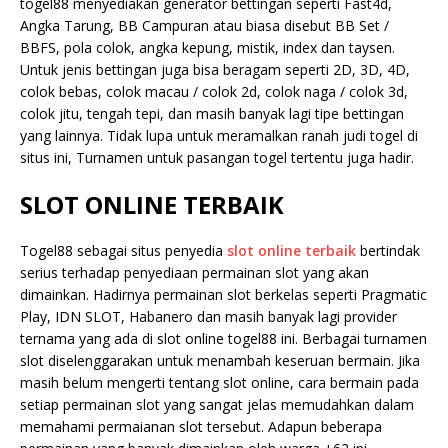
togel88 menyediakan generator bettingan seperti Fast4d,
Angka Tarung, BB Campuran atau biasa disebut BB Set /
BBFS, pola colok, angka kepung, mistik, index dan taysen.
Untuk jenis bettingan juga bisa beragam seperti 2D, 3D, 4D,
colok bebas, colok macau / colok 2d, colok naga / colok 3d,
colok jitu, tengah tepi, dan masih banyak lagi tipe bettingan
yang lainnya. Tidak lupa untuk meramalkan ranah judi togel di
situs ini, Turnamen untuk pasangan togel tertentu juga hadir.
SLOT ONLINE TERBAIK
Togel88 sebagai situs penyedia
slot online terbaik
bertindak
serius terhadap penyediaan permainan slot yang akan
dimainkan. Hadirnya permainan slot berkelas seperti Pragmatic
Play, IDN SLOT, Habanero dan masih banyak lagi provider
ternama yang ada di slot online togel88 ini. Berbagai turnamen
slot diselenggarakan untuk menambah keseruan bermain. Jika
masih belum mengerti tentang slot online, cara bermain pada
setiap permainan slot yang sangat jelas memudahkan dalam
memahami permaianan slot tersebut. Adapun beberapa