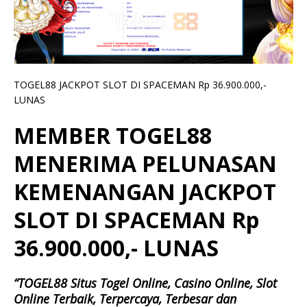
TOGEL88 JACKPOT SLOT DI SPACEMAN Rp 36.900.000,-
LUNAS
MEMBER TOGEL88
MENERIMA PELUNASAN
KEMENANGAN JACKPOT
SLOT DI SPACEMAN Rp
36.900.000,- LUNAS
“TOGEL88 Situs Togel Online, Casino Online, Slot
Online Terbaik, Terpercaya, Terbesar dan