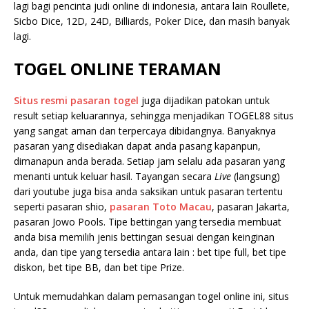
lagi bagi pencinta judi online di indonesia, antara lain Roullete,
Sicbo Dice, 12D, 24D, Billiards, Poker Dice, dan masih banyak
lagi.
TOGEL ONLINE TERAMAN
Situs resmi pasaran togel
juga dijadikan patokan untuk
result setiap keluarannya, sehingga menjadikan TOGEL88 situs
yang sangat aman dan terpercaya dibidangnya. Banyaknya
pasaran yang disediakan dapat anda pasang kapanpun,
dimanapun anda berada. Setiap jam selalu ada pasaran yang
menanti untuk keluar hasil. Tayangan secara
Live
(langsung)
dari youtube juga bisa anda saksikan untuk pasaran tertentu
seperti pasaran shio,
pasaran Toto Macau
, pasaran Jakarta,
pasaran Jowo Pools. Tipe bettingan yang tersedia membuat
anda bisa memilih jenis bettingan sesuai dengan keinginan
anda, dan tipe yang tersedia antara lain : bet tipe full, bet tipe
diskon, bet tipe BB, dan bet tipe Prize.
Untuk memudahkan dalam pemasangan togel online ini, situs