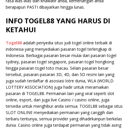
rasa was-was dan khawatir anda, kemenangan anda
berapapun PASTI dibayarkan hingga lunas.
INFO TOGEL88 YANG HARUS DI
KETAHUI
Togel88
adalah penyedia situs judi togel online terbaik di
indonesia yang menyediakan pasaran togel terlengkap di
Indonesia. Berbagai pasaran besar mulai dari pasaran togel
sydney, pasaran togel singapore, pasaran togel hongkong
hingga pasaran togel toto macau. Selain pasaran besar
tersebut, pasaran-pasaran 3D, 4D, dan 5D resmi lain yang
juga sudah terdaftar di asosiasi lotre dunia, WLA (WORLD
LOTTERY ASSOCIATION) juga hadir untuk meramaikan
pasaran di TOGEL88. Permainan lain yang viral seperti slot
online, esport, dan juga live Casino / casino online, juga
tersedia untuk menghibur anda semua. TOGEL88 sebagai situs
SLOT ONLINE menyediakan permainan yang canggih dan
terbaru tentunya, semua provider yang dihadirkanpun berkelas
dunia. Casino online juga terdapat permainan yang tidak asing