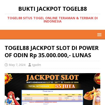
BUKTI JACKPOT TOGEL88
TOGEL88 SITUS TOGEL ONLINE TERAMAN & TERBAIK DI
INDONESIA
TOGEL88 JACKPOT SLOT DI POWER
OF ODIN Rp 35.000.000,- LUNAS
May 7, 2024
tgadm