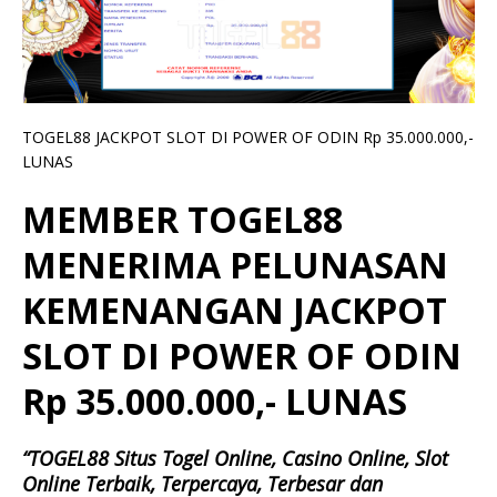
TOGEL88 JACKPOT SLOT DI POWER OF ODIN Rp 35.000.000,-
LUNAS
MEMBER TOGEL88
MENERIMA PELUNASAN
KEMENANGAN JACKPOT
SLOT DI POWER OF ODIN
Rp 35.000.000,- LUNAS
“TOGEL88 Situs Togel Online, Casino Online, Slot
Online Terbaik, Terpercaya, Terbesar dan