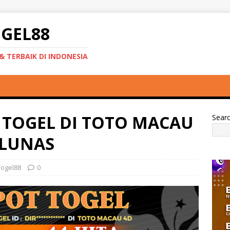
OGEL88
 TERBAIK DI INDONESIA
 TOGEL DI TOTO MACAU
Sear
- LUNAS
Togel88
0