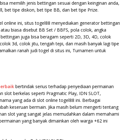
isa memilih jenis bettingan sesuai dengan keinginan anda,
ll, bet tipe diskon, bet tipe BB, dan bet tipe Prize.
nline ini, situs togel88 menyediakan generator bettingan
atau biasa disebut BB Set / BBFS, pola colok, angka
s bettingan juga bisa beragam seperti 2D, 3D, 4D, colok
olok 3d, colok jitu, tengah tepi, dan masih banyak lagi tipe
amalkan ranah judi togel di situs ini, Turnamen untuk
terbaik
bertindak serius terhadap penyediaan permainan
n slot berkelas seperti Pragmatic Play, IDN SLOT,
ama yang ada di slot online togel88 ini. Berbagai
bah keseruan bermain. Jika masih belum mengerti tentang
mainan slot yang sangat jelas memudahkan dalam memahami
permainan yang banyak dimainkan oleh warga +62 ini