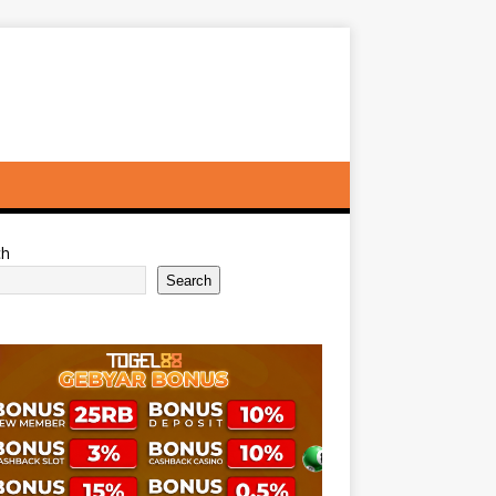
ch
Search