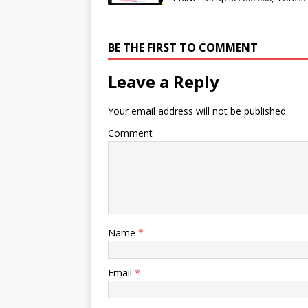
BE THE FIRST TO COMMENT
Leave a Reply
Your email address will not be published.
Comment
Name
*
Email
*