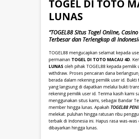
TOGEL DI TOTO MA
LUNAS
“TOGEL88 Situs Togel Online, Casino 
Terbesar dan Terlengkap di Indonesi
TOGEL88 mengucapkan selamat kepada user
permainan
TOGEL DI TOTO MACAU 4D
. K
LUNAS
oleh pihak TOGEL88 kepada pemilik u
withdraw. Proses pencairan dana berlangsu
berada dalam rekening pemilik user id. Bukti 
yang langsung di dapatkan melalui bukti tra
rekening pemilik user id. Terima kasih kam
menggunakan situs kami, sebagai Bandar 
member hingga lunas. Apakah
TOGEL88 PEN
melekat. puluhan hingga ratusan ribu pengg
terbaik di Indonesia ini. Hapus rasa was-w
dibayarkan hingga lunas.