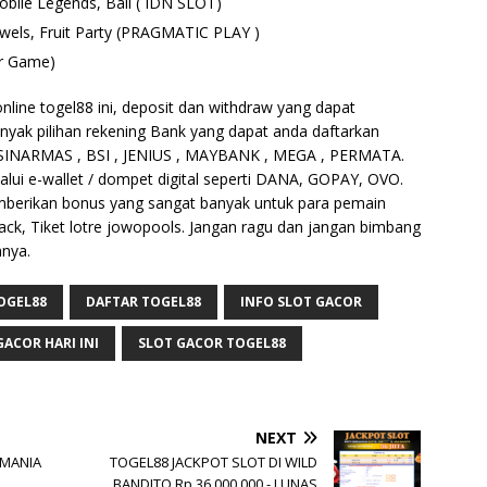
bile Legends, Bali ( IDN SLOT)
ewels, Fruit Party (PRAGMATIC PLAY )
er Game)
nline togel88 ini, deposit dan withdraw yang dapat
banyak pilihan rekening Bank yang dapat anda daftarkan
, SINARMAS , BSI , JENIUS , MAYBANK , MEGA , PERMATA.
lalui e-wallet / dompet digital seperti DANA, GOPAY, OVO.
emberikan bonus yang sangat banyak untuk para pemain
back, Tiket lotre jowopools. Jangan ragu dan jangan bimbang
nnya.
OGEL88
DAFTAR TOGEL88
INFO SLOT GACOR
GACOR HARI INI
SLOT GACOR TOGEL88
NEXT
 MANIA
TOGEL88 JACKPOT SLOT DI WILD
BANDITO Rp 36.000.000,- LUNAS