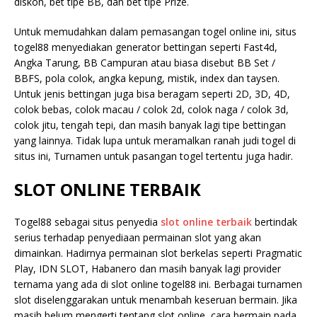
diskon, bet tipe BB, dan bet tipe Prize.
Untuk memudahkan dalam pemasangan togel online ini, situs
togel88 menyediakan generator bettingan seperti Fast4d,
Angka Tarung, BB Campuran atau biasa disebut BB Set /
BBFS, pola colok, angka kepung, mistik, index dan taysen.
Untuk jenis bettingan juga bisa beragam seperti 2D, 3D, 4D,
colok bebas, colok macau / colok 2d, colok naga / colok 3d,
colok jitu, tengah tepi, dan masih banyak lagi tipe bettingan
yang lainnya. Tidak lupa untuk meramalkan ranah judi togel di
situs ini, Turnamen untuk pasangan togel tertentu juga hadir.
SLOT ONLINE TERBAIK
Togel88 sebagai situs penyedia
slot online terbaik
bertindak
serius terhadap penyediaan permainan slot yang akan
dimainkan. Hadirnya permainan slot berkelas seperti Pragmatic
Play, IDN SLOT, Habanero dan masih banyak lagi provider
ternama yang ada di slot online togel88 ini. Berbagai turnamen
slot diselenggarakan untuk menambah keseruan bermain. Jika
masih belum mengerti tentang slot online, cara bermain pada