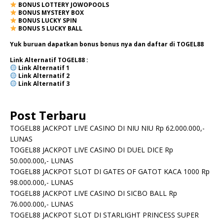
BONUS LOTTERY JOWOPOOLS
BONUS MYSTERY BOX
BONUS LUCKY SPIN
BONUS 5 LUCKY BALL
Yuk buruan dapatkan bonus bonus nya dan daftar di TOGEL88
Link Alternatif TOGEL88 :
Link Alternatif
1
Link Alternatif
2
Link Alternatif 3
Post Terbaru
TOGEL88 JACKPOT LIVE CASINO DI NIU NIU Rp 62.000.000,-
LUNAS
TOGEL88 JACKPOT LIVE CASINO DI DUEL DICE Rp
50.000.000,- LUNAS
TOGEL88 JACKPOT SLOT DI GATES OF GATOT KACA 1000 Rp
98.000.000,- LUNAS
TOGEL88 JACKPOT LIVE CASINO DI SICBO BALL Rp
76.000.000,- LUNAS
TOGEL88 JACKPOT SLOT DI STARLIGHT PRINCESS SUPER