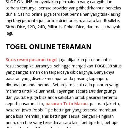
SLOT ONLINE menyediakan permainan yang canggih dan
terbaru tentunya, semua provider yang dihadirkanpun berkelas
dunia. Casino online juga terdapat permainan yang tidak asing
lagi bagi pencinta judi online di indonesia, antara lain Roullete,
Sicbo Dice, 12D, 24D, Billiards, Poker Dice, dan masih banyak
lagi.
TOGEL ONLINE TERAMAN
Situs resmi pasaran togel
juga dijadikan patokan untuk
result setiap keluarannya, sehingga menjadikan TOGEL88 situs
yang sangat aman dan terpercaya dibidangnya. Banyaknya
pasaran yang disediakan dapat anda pasang kapanpun,
dimanapun anda berada. Setiap jam selalu ada pasaran yang
menanti untuk keluar hasil. Tayangan secara
Live
(langsung)
dari youtube juga bisa anda saksikan untuk pasaran tertentu
seperti pasaran shio,
pasaran Toto Macau
, pasaran Jakarta,
pasaran Jowo Pools. Tipe bettingan yang tersedia membuat
anda bisa memilih jenis bettingan sesuai dengan keinginan
anda, dan tipe yang tersedia antara lain : bet tipe full, bet tipe