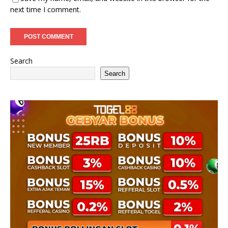
next time I comment.
Search
Search