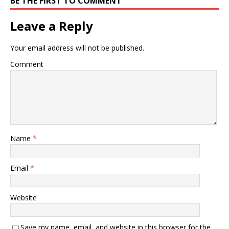
BE THE FIRST TO COMMENT
Leave a Reply
Your email address will not be published.
Comment
Name
*
Email
*
Website
Save my name, email, and website in this browser for the