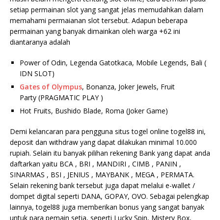
setiap permainan slot yang sangat jelas memudahkan dalam
memahami permaianan slot tersebut. Adapun beberapa
permainan yang banyak dimainkan oleh warga +62 ini
diantaranya adalah
Power of Odin, Legenda Gatotkaca, Mobile Legends, Bali (
IDN SLOT)
Gates of Olympus
, Bonanza, Joker Jewels, Fruit
Party (PRAGMATIC PLAY )
Hot Fruits, Bushido Blade, Roma (Joker Game)
Demi kelancaran para pengguna situs togel online togel88 ini,
deposit dan withdraw yang dapat dilakukan minimal 10.000
rupiah. Selain itu banyak pilihan rekening Bank yang dapat anda
daftarkan yaitu BCA , BRI , MANDIRI , CIMB , PANIN ,
SINARMAS , BSI , JENIUS , MAYBANK , MEGA , PERMATA.
Selain rekening bank tersebut juga dapat melalui e-wallet /
dompet digital seperti DANA, GOPAY, OVO. Sebagai pelengkap
lainnya, togel88 juga memberikan bonus yang sangat banyak
untuk para pemain setia, seperti Lucky Spin, Mistery Box,