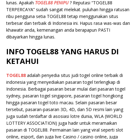
lunas. Apakah
TOGEL88 PENIPU
? Reputasi “TOGEL88
TERPERCAYA” sudah sangat melekat. puluhan hingga ratusan
ribu pengguna setia TOGEL88 tetap menggunakan situs
terbesar dan terbaik di Indonesia ini. Hapus rasa was-was dan
khawatir anda, kemenangan anda berapapun PASTI
dibayarkan hingga lunas.
INFO TOGEL88 YANG HARUS DI
KETAHUI
TOGEL88
adalah penyedia situs judi togel online terbaik di
indonesia yang menyediakan pasaran togel terlengkap di
Indonesia. Berbagai pasaran besar mulai dari pasaran togel
sydney, pasaran togel singapore, pasaran togel hongkong
hingga pasaran togel toto macau. Selain pasaran besar
tersebut, pasaran-pasaran 3D, 4D, dan 5D resmi lain yang
juga sudah terdaftar di asosiasi lotre dunia, WLA (WORLD
LOTTERY ASSOCIATION) juga hadir untuk meramaikan
pasaran di TOGEL88. Permainan lain yang viral seperti slot
online, esport, dan juga live Casino / casino online, juga