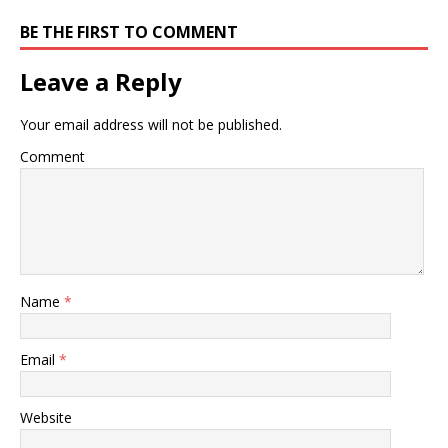
BE THE FIRST TO COMMENT
Leave a Reply
Your email address will not be published.
Comment
Name
*
Email
*
Website