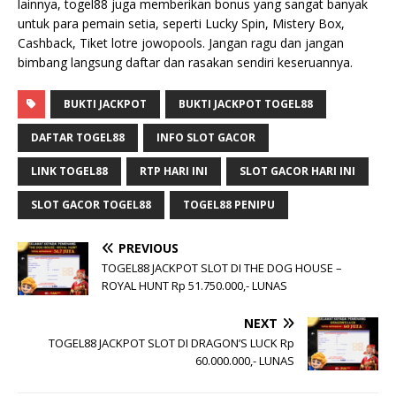
lainnya, togel88 juga memberikan bonus yang sangat banyak
untuk para pemain setia, seperti Lucky Spin, Mistery Box,
Cashback, Tiket lotre jowopools. Jangan ragu dan jangan
bimbang langsung daftar dan rasakan sendiri keseruannya.
BUKTI JACKPOT
BUKTI JACKPOT TOGEL88
DAFTAR TOGEL88
INFO SLOT GACOR
LINK TOGEL88
RTP HARI INI
SLOT GACOR HARI INI
SLOT GACOR TOGEL88
TOGEL88 PENIPU
PREVIOUS
TOGEL88 JACKPOT SLOT DI THE DOG HOUSE –
ROYAL HUNT Rp 51.750.000,- LUNAS
NEXT
TOGEL88 JACKPOT SLOT DI DRAGON’S LUCK Rp
60.000.000,- LUNAS