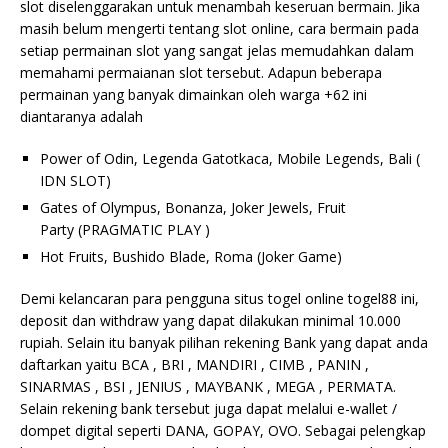
slot diselenggarakan untuk menambah keseruan bermain. Jika
masih belum mengerti tentang slot online, cara bermain pada
setiap permainan slot yang sangat jelas memudahkan dalam
memahami permaianan slot tersebut. Adapun beberapa
permainan yang banyak dimainkan oleh warga +62 ini
diantaranya adalah
Power of Odin, Legenda Gatotkaca, Mobile Legends, Bali (
IDN SLOT)
Gates of Olympus, Bonanza, Joker Jewels, Fruit
Party (PRAGMATIC PLAY )
Hot Fruits, Bushido Blade, Roma (Joker Game)
Demi kelancaran para pengguna situs togel online togel88 ini,
deposit dan withdraw yang dapat dilakukan minimal 10.000
rupiah. Selain itu banyak pilihan rekening Bank yang dapat anda
daftarkan yaitu BCA , BRI , MANDIRI , CIMB , PANIN ,
SINARMAS , BSI , JENIUS , MAYBANK , MEGA , PERMATA.
Selain rekening bank tersebut juga dapat melalui e-wallet /
dompet digital seperti DANA, GOPAY, OVO. Sebagai pelengkap