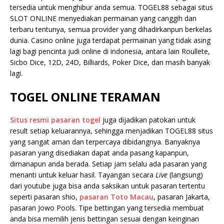
tersedia untuk menghibur anda semua. TOGEL88 sebagai situs
SLOT ONLINE menyediakan permainan yang canggih dan
terbaru tentunya, semua provider yang dihadirkanpun berkelas
dunia. Casino online juga terdapat permainan yang tidak asing
lagi bagi pencinta judi online di indonesia, antara lain Roullete,
Sicbo Dice, 12D, 24D, Billiards, Poker Dice, dan masih banyak
lagi.
TOGEL ONLINE TERAMAN
Situs resmi pasaran togel
juga dijadikan patokan untuk
result setiap keluarannya, sehingga menjadikan TOGEL88 situs
yang sangat aman dan terpercaya dibidangnya. Banyaknya
pasaran yang disediakan dapat anda pasang kapanpun,
dimanapun anda berada. Setiap jam selalu ada pasaran yang
menanti untuk keluar hasil. Tayangan secara
Live
(langsung)
dari youtube juga bisa anda saksikan untuk pasaran tertentu
seperti pasaran shio,
pasaran Toto Macau
, pasaran Jakarta,
pasaran Jowo Pools. Tipe bettingan yang tersedia membuat
anda bisa memilih jenis bettingan sesuai dengan keinginan