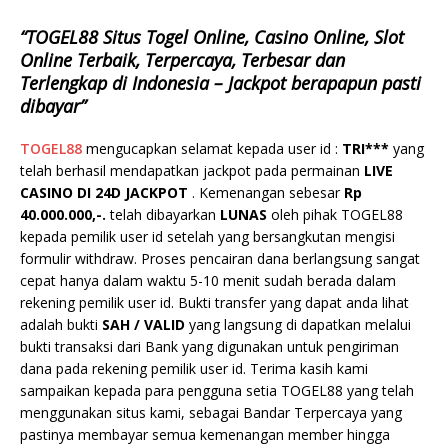
“TOGEL88 Situs Togel Online, Casino Online, Slot
Online Terbaik, Terpercaya, Terbesar dan
Terlengkap di Indonesia – Jackpot berapapun pasti
dibayar”
TOGEL88
mengucapkan selamat kepada user id :
TRI***
yang
telah berhasil mendapatkan jackpot pada permainan
LIVE
CASINO DI 24D JACKPOT
. Kemenangan sebesar
Rp
40.000.000,-.
telah dibayarkan
LUNAS
oleh pihak TOGEL88
kepada pemilik user id setelah yang bersangkutan mengisi
formulir withdraw. Proses pencairan dana berlangsung sangat
cepat hanya dalam waktu 5-10 menit sudah berada dalam
rekening pemilik user id. Bukti transfer yang dapat anda lihat
adalah bukti
SAH / VALID
yang langsung di dapatkan melalui
bukti transaksi dari Bank yang digunakan untuk pengiriman
dana pada rekening pemilik user id. Terima kasih kami
sampaikan kepada para pengguna setia TOGEL88 yang telah
menggunakan situs kami, sebagai Bandar Terpercaya yang
pastinya membayar semua kemenangan member hingga