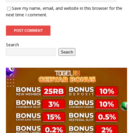
Save my name, email, and website in this browser for the
next time I comment.
Search
Search