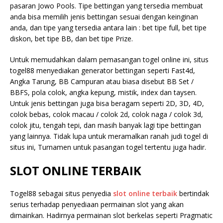
pasaran Jowo Pools. Tipe bettingan yang tersedia membuat
anda bisa memilih jenis bettingan sesuai dengan keinginan
anda, dan tipe yang tersedia antara lain : bet tipe full, bet tipe
diskon, bet tipe BB, dan bet tipe Prize.
Untuk memudahkan dalam pemasangan togel online ini, situs
togel88 menyediakan generator bettingan seperti Fast4d,
Angka Tarung, BB Campuran atau biasa disebut BB Set /
BBFS, pola colok, angka kepung, mistik, index dan taysen.
Untuk jenis bettingan juga bisa beragam seperti 2D, 3D, 4D,
colok bebas, colok macau / colok 2d, colok naga / colok 3d,
colok jitu, tengah tepi, dan masih banyak lagi tipe bettingan
yang lainnya. Tidak lupa untuk meramalkan ranah judi togel di
situs ini, Turnamen untuk pasangan togel tertentu juga hadir.
SLOT ONLINE TERBAIK
Togel88 sebagai situs penyedia
slot online terbaik
bertindak
serius terhadap penyediaan permainan slot yang akan
dimainkan. Hadirnya permainan slot berkelas seperti Pragmatic