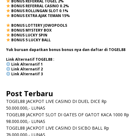
BONUS REFERRAL TOGEL 2%
BONUS REFERRAL CASINO 0.2%
BONUS ROLLINGAN SLOT 0.1%
BONUS EXTRA AJAK TEMAN 15%
BONUS LOTTERY JOWOPOOLS
BONUS MYSTERY BOX
BONUS LUCKY SPIN
BONUS 5 LUCKY BALL
Yuk buruan dapatkan bonus bonus nya dan daftar di TOGEL88
Link Alternatif TOGEL88 :
Link Alternatif
1
Link Alternatif
2
Link Alternatif 3
Post Terbaru
TOGEL88 JACKPOT LIVE CASINO DI DUEL DICE Rp
50.000.000,- LUNAS
TOGEL88 JACKPOT SLOT DI GATES OF GATOT KACA 1000 Rp
98.000.000,- LUNAS
TOGEL88 JACKPOT LIVE CASINO DI SICBO BALL Rp
76.000.000,- LUNAS