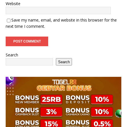
Website
Save my name, email, and website in this browser for the
next time I comment.
Search
Search