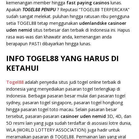
kemenangan member hingga
fast paying casinos
lunas.
Apakah
TOGEL88 PENIPU
? Reputasi “TOGEL88 TERPERCAYA”
sudah sangat melekat. puluhan hingga ratusan ribu pengguna
setia TOGEL88 tetap menggunakan
udenlandske casinoer
uden nemid
situs terbesar dan terbaik di Indonesia ini. Hapus
rasa was-was dan khawatir anda, kemenangan anda
berapapun PASTI dibayarkan hingga lunas.
INFO TOGEL88 YANG HARUS DI
KETAHUI
Togel88
adalah penyedia situs judi togel online terbaik di
indonesia yang menyediakan pasaran togel terlengkap di
Indonesia. Berbagai pasaran besar mulai dari pasaran togel
sydney, pasaran togel singapore, pasaran togel hongkong
hingga pasaran togel toto macau. Selain pasaran besar
tersebut, pasaran-pasaran
casinoer uden nemid
3D, 4D, dan
5D resmi lain yang juga sudah terdaftar di asosiasi lotre dunia,
WLA (WORLD LOTTERY ASSOCIATION) juga hadir untuk
meramaikan pasaran di TOGEL88. Permainan lain yang viral