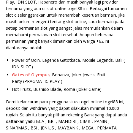
Play, IDN SLOT, Habanero dan masih banyak lagi provider
ternama yang ada di slot online togel88 ini. Berbagai turnamen
slot diselenggarakan untuk menambah keseruan bermain. Jika
masih belum mengerti tentang slot online, cara bermain pada
setiap permainan slot yang sangat jelas memudahkan dalam
memahami permaianan slot tersebut. Adapun beberapa
permainan yang banyak dimainkan oleh warga +62 ini
diantaranya adalah
Power of Odin, Legenda Gatotkaca, Mobile Legends, Bali (
IDN SLOT)
Gates of Olympus
, Bonanza, Joker Jewels, Fruit
Party (PRAGMATIC PLAY )
Hot Fruits, Bushido Blade, Roma (Joker Game)
Demi kelancaran para pengguna situs togel online togel88 ini,
deposit dan withdraw yang dapat dilakukan minimal 10.000
rupiah. Selain itu banyak pilihan rekening Bank yang dapat anda
daftarkan yaitu BCA , BRI , MANDIRI , CIMB , PANIN ,
SINARMAS , BSI , JENIUS , MAYBANK , MEGA , PERMATA.