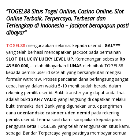
“TOGEL88 Situs Togel Online, Casino Online, Slot
Online Terbaik, Terpercaya, Terbesar dan
Terlengkap di Indonesia – Jackpot berapapun pasti
dibayar”
TOGEL88
mengucapkan selamat kepada user id :
GAL***
yang telah berhasil mendapatkan jackpot pada permainan
SLOT DI LUCKY LUCKY LEVEL UP
. Kemenangan sebesar
Rp
43.500.000,-.
telah dibayarkan
LUNAS
oleh pihak TOGEL88
kepada pemilik user id setelah yang bersangkutan mengisi
formulir withdraw. Proses pencairan dana berlangsung sangat
cepat hanya dalam waktu 5-10 menit sudah berada dalam
rekening pemilik user id. Bukti transfer yang dapat anda lihat
adalah bukti
SAH / VALID
yang langsung di dapatkan melalui
bukti transaksi dari Bank yang digunakan untuk pengiriman
dana
udenlandske casinoer uden nemid
pada rekening
pemilik user id. Terima kasih kami sampaikan kepada para
pengguna setia TOGEL88 yang telah menggunakan situs kami,
sebagai Bandar Terpercaya yang pastinya membayar semua