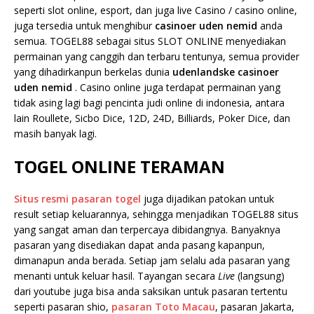
seperti slot online, esport, dan juga live Casino / casino online,
juga tersedia untuk menghibur
casinoer uden nemid
anda
semua. TOGEL88 sebagai situs SLOT ONLINE menyediakan
permainan yang canggih dan terbaru tentunya, semua provider
yang dihadirkanpun berkelas dunia
udenlandske casinoer
uden nemid
. Casino online juga terdapat permainan yang
tidak asing lagi bagi pencinta judi online di indonesia, antara
lain Roullete, Sicbo Dice, 12D, 24D, Billiards, Poker Dice, dan
masih banyak lagi.
TOGEL ONLINE TERAMAN
Situs resmi pasaran togel
juga dijadikan patokan untuk
result setiap keluarannya, sehingga menjadikan TOGEL88 situs
yang sangat aman dan terpercaya dibidangnya. Banyaknya
pasaran yang disediakan dapat anda pasang kapanpun,
dimanapun anda berada. Setiap jam selalu ada pasaran yang
menanti untuk keluar hasil. Tayangan secara
Live
(langsung)
dari youtube juga bisa anda saksikan untuk pasaran tertentu
seperti pasaran shio,
pasaran Toto Macau
, pasaran Jakarta,