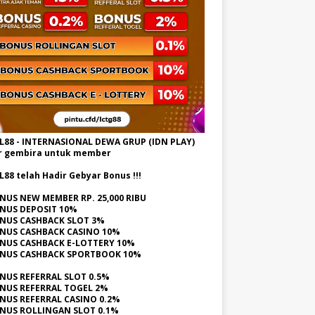
L88 - INTERNASIONAL DEWA GRUP (IDN PLAY)
r gembira untuk member
88 telah Hadir Gebyar Bonus !!!
NUS NEW MEMBER RP. 25,000 RIBU
NUS DEPOSIT 10%
NUS CASHBACK SLOT 3%
NUS CASHBACK CASINO 10%
NUS CASHBACK E-LOTTERY 10%
NUS CASHBACK SPORTBOOK 10%
NUS REFERRAL SLOT 0.5%
NUS REFERRAL TOGEL 2%
NUS REFERRAL CASINO 0.2%
NUS ROLLINGAN SLOT 0.1%