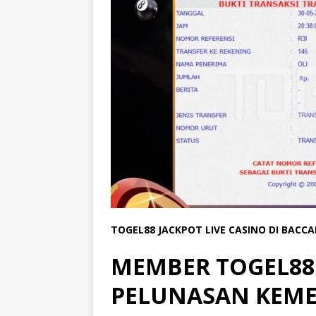
TOGEL88 JACKPOT LIVE CASINO DI BACCAR
MEMBER TOGEL88
PELUNASAN KEME