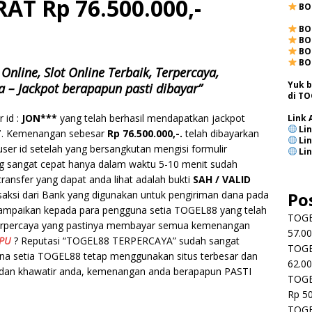
T Rp 76.500.000,-
BO
BO
BO
BO
BO
Online, Slot Online Terbaik, Terpercaya,
Yuk b
a – Jackpot berapapun pasti dibayar”
di TO
 id :
JON***
yang telah berhasil mendapatkan jackpot
Link 
Li
T
. Kemenangan sebesar
Rp 76.500.000,-.
telah dibayarkan
Li
ser id setelah yang bersangkutan mengisi formulir
Lin
ng sangat cepat hanya dalam waktu 5-10 menit sudah
transfer yang dapat anda lihat adalah bukti
SAH / VALID
nsaksi dari Bank yang digunakan untuk pengiriman dana pada
Po
i sampaikan kepada para pengguna setia TOGEL88 yang telah
TOGE
Terpercaya yang pastinya membayar semua kemenangan
57.0
IPU
? Reputasi “TOGEL88 TERPERCAYA” sudah sangat
TOGE
una setia TOGEL88 tetap menggunakan situs terbesar dan
62.0
as dan khawatir anda, kemenangan anda berapapun PASTI
TOGE
Rp 5
TOGE