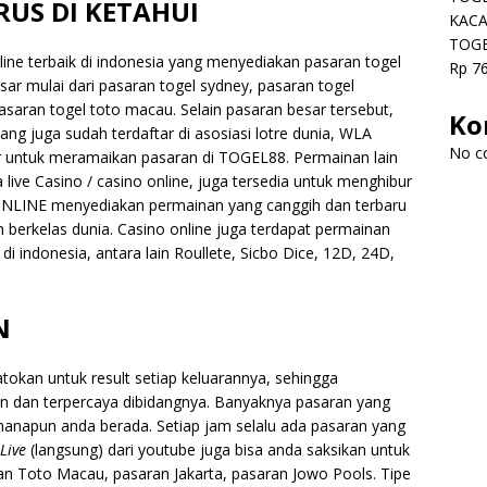
RUS DI KETAHUI
KACA
TOGE
nline terbaik di indonesia yang menyediakan pasaran togel
Rp 7
sar mulai dari pasaran togel sydney, pasaran togel
saran togel toto macau. Selain pasaran besar tersebut,
Ko
ng juga sudah terdaftar di asosiasi lotre dunia, WLA
No c
untuk meramaikan pasaran di TOGEL88. Permainan lain
ga live Casino / casino online, juga tersedia untuk menghibur
NLINE menyediakan permainan yang canggih dan terbaru
 berkelas dunia. Casino online juga terdapat permainan
e di indonesia, antara lain Roullete, Sicbo Dice, 12D, 24D,
N
atokan untuk result setiap keluarannya, sehingga
 dan terpercaya dibidangnya. Banyaknya pasaran yang
anapun anda berada. Setiap jam selalu ada pasaran yang
Live
(langsung) dari youtube juga bisa anda saksikan untuk
ran Toto Macau, pasaran Jakarta, pasaran Jowo Pools. Tipe