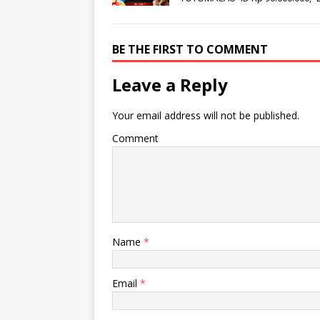
BE THE FIRST TO COMMENT
Leave a Reply
Your email address will not be published.
Comment
Name
*
Email
*