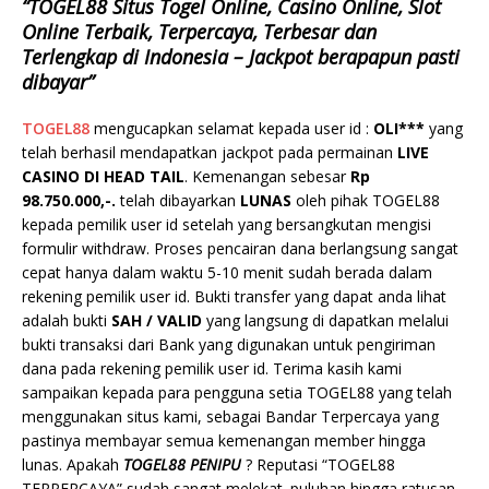
“TOGEL88 Situs Togel Online, Casino Online, Slot
Online Terbaik, Terpercaya, Terbesar dan
Terlengkap di Indonesia – Jackpot berapapun pasti
dibayar”
TOGEL88
mengucapkan selamat kepada user id :
OLI***
yang
telah berhasil mendapatkan jackpot pada permainan
LIVE
CASINO DI HEAD TAIL
. Kemenangan sebesar
Rp
98.750.000,-.
telah dibayarkan
LUNAS
oleh pihak TOGEL88
kepada pemilik user id setelah yang bersangkutan mengisi
formulir withdraw. Proses pencairan dana berlangsung sangat
cepat hanya dalam waktu 5-10 menit sudah berada dalam
rekening pemilik user id. Bukti transfer yang dapat anda lihat
adalah bukti
SAH / VALID
yang langsung di dapatkan melalui
bukti transaksi dari Bank yang digunakan untuk pengiriman
dana pada rekening pemilik user id. Terima kasih kami
sampaikan kepada para pengguna setia TOGEL88 yang telah
menggunakan situs kami, sebagai Bandar Terpercaya yang
pastinya membayar semua kemenangan member hingga
lunas. Apakah
TOGEL88 PENIPU
? Reputasi “TOGEL88
TERPERCAYA” sudah sangat melekat. puluhan hingga ratusan