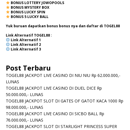
BONUS LOTTERY JOWOPOOLS
BONUS MYSTERY BOX
BONUS LUCKY SPIN
BONUS 5 LUCKY BALL
Yuk buruan dapatkan bonus bonus nya dan daftar di TOGEL88
Link Alternatif TOGEL88 :
Link Alternatif
1
Link Alternatif
2
Link Alternatif 3
Post Terbaru
TOGEL88 JACKPOT LIVE CASINO DI NIU NIU Rp 62.000.000,-
LUNAS
TOGEL88 JACKPOT LIVE CASINO DI DUEL DICE Rp
50.000.000,- LUNAS
TOGEL88 JACKPOT SLOT DI GATES OF GATOT KACA 1000 Rp
98.000.000,- LUNAS
TOGEL88 JACKPOT LIVE CASINO DI SICBO BALL Rp
76.000.000,- LUNAS
TOGEL88 JACKPOT SLOT DI STARLIGHT PRINCESS SUPER