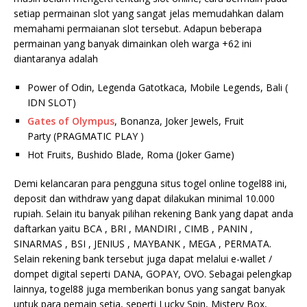
setiap permainan slot yang sangat jelas memudahkan dalam
memahami permaianan slot tersebut. Adapun beberapa
permainan yang banyak dimainkan oleh warga +62 ini
diantaranya adalah
Power of Odin, Legenda Gatotkaca, Mobile Legends, Bali (
IDN SLOT)
Gates of Olympus
, Bonanza, Joker Jewels, Fruit
Party (PRAGMATIC PLAY )
Hot Fruits, Bushido Blade, Roma (Joker Game)
Demi kelancaran para pengguna situs togel online togel88 ini,
deposit dan withdraw yang dapat dilakukan minimal 10.000
rupiah. Selain itu banyak pilihan rekening Bank yang dapat anda
daftarkan yaitu BCA , BRI , MANDIRI , CIMB , PANIN ,
SINARMAS , BSI , JENIUS , MAYBANK , MEGA , PERMATA.
Selain rekening bank tersebut juga dapat melalui e-wallet /
dompet digital seperti DANA, GOPAY, OVO. Sebagai pelengkap
lainnya, togel88 juga memberikan bonus yang sangat banyak
untuk para pemain setia, seperti Lucky Spin, Mistery Box,