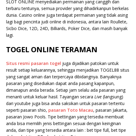
SLOT ONLINE menyediakan permainan yang canggih dan
terbaru tentunya, semua provider yang dihadirkanpun berkelas
dunia. Casino online juga terdapat permainan yang tidak asing
lagi bagi pencinta judi online di indonesia, antara lain Roullete,
Sicbo Dice, 12D, 24D, Billiards, Poker Dice, dan masih banyak
lagi.
TOGEL ONLINE TERAMAN
Situs resmi pasaran togel
juga dijadikan patokan untuk
result setiap keluarannya, sehingga menjadikan TOGEL88 situs
yang sangat aman dan terpercaya dibidangnya. Banyaknya
pasaran yang disediakan dapat anda pasang kapanpun,
dimanapun anda berada. Setiap jam selalu ada pasaran yang
menanti untuk keluar hasil. Tayangan secara
Live
(langsung)
dari youtube juga bisa anda saksikan untuk pasaran tertentu
seperti pasaran shio,
pasaran Toto Macau
, pasaran Jakarta,
pasaran Jowo Pools. Tipe bettingan yang tersedia membuat
anda bisa memilih jenis bettingan sesuai dengan keinginan
anda, dan tipe yang tersedia antara lain : bet tipe full, bet tipe