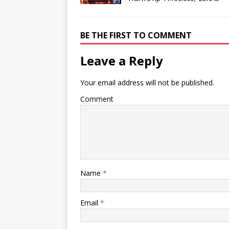
BE THE FIRST TO COMMENT
Leave a Reply
Your email address will not be published.
Comment
Name
*
Email
*