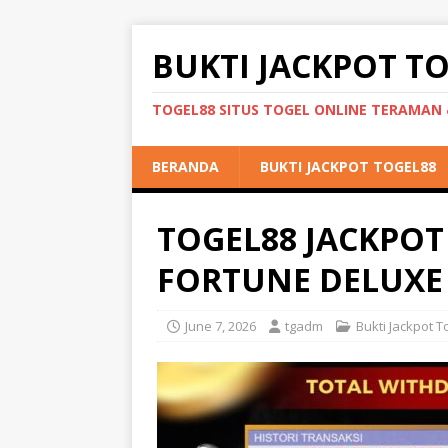
BUKTI JACKPOT T
TOGEL88 SITUS TOGEL ONLINE TERAMAN &
BERANDA
BUKTI JACKPOT TOGEL88
TOGEL88 JACKPOT
FORTUNE DELUXE R
June 7, 2026
tgadm
Bukti Jackpot T