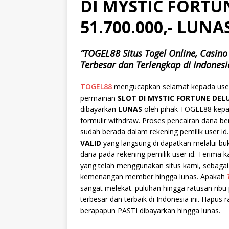
DI MYSTIC FORTU
51.700.000,- LUNA
“TOGEL88 Situs Togel Online, Casino 
Terbesar dan Terlengkap di Indonesi
TOGEL88
mengucapkan selamat kepada user
permainan
SLOT DI MYSTIC FORTUNE DELU
dibayarkan
LUNAS
oleh pihak TOGEL88 kepad
formulir withdraw. Proses pencairan dana b
sudah berada dalam rekening pemilik user id.
VALID
yang langsung di dapatkan melalui buk
dana pada rekening pemilik user id. Terima
yang telah menggunakan situs kami, sebag
kemenangan member hingga lunas. Apakah
sangat melekat. puluhan hingga ratusan rib
terbesar dan terbaik di Indonesia ini. Hapu
berapapun PASTI dibayarkan hingga lunas.