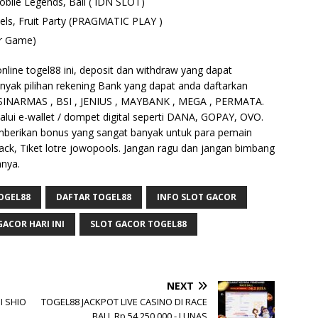
bile Legends, Bali ( IDN SLOT)
els, Fruit Party (PRAGMATIC PLAY )
er Game)
nline togel88 ini, deposit dan withdraw yang dapat
banyak pilihan rekening Bank yang dapat anda daftarkan
, SINARMAS , BSI , JENIUS , MAYBANK , MEGA , PERMATA.
lalui e-wallet / dompet digital seperti DANA, GOPAY, OVO.
emberikan bonus yang sangat banyak untuk para pemain
back, Tiket lotre jowopools. Jangan ragu dan jangan bimbang
nnya.
OGEL88
DAFTAR TOGEL88
INFO SLOT GACOR
GACOR HARI INI
SLOT GACOR TOGEL88
NEXT
I SHIO
TOGEL88 JACKPOT LIVE CASINO DI RACE
BALL Rp 54.250.000,- LUNAS