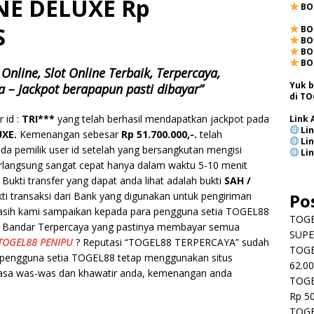
NE DELUXE Rp
BO
S
BO
BO
BO
BO
Online, Slot Online Terbaik, Terpercaya,
Yuk b
a – Jackpot berapapun pasti dibayar”
di TO
 id :
TRI***
yang telah berhasil mendapatkan jackpot pada
Link 
Li
XE.
Kemenangan sebesar
Rp 51.700.000,-.
telah
Li
a pemilik user id setelah yang bersangkutan mengisi
Lin
erlangsung sangat cepat hanya dalam waktu 5-10 menit
 Bukti transfer yang dapat anda lihat adalah bukti
SAH /
ti transaksi dari Bank yang digunakan untuk pengiriman
Po
 kasih kami sampaikan kepada para pengguna setia TOGEL88
TOGE
ai Bandar Terpercaya yang pastinya membayar semua
SUPE
TOGEL88 PENIPU
? Reputasi “TOGEL88 TERPERCAYA” sudah
TOGE
u pengguna setia TOGEL88 tetap menggunakan situs
62.0
s rasa was-was dan khawatir anda, kemenangan anda
TOGE
Rp 5
TOGE