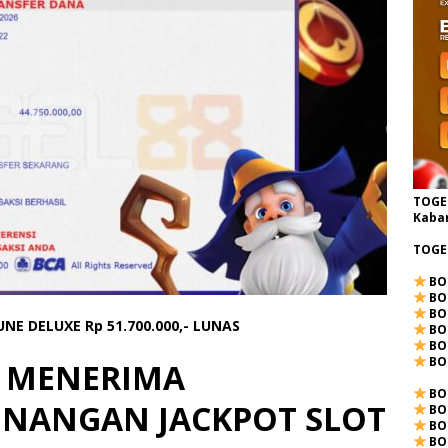
TOGE
Kaba
TOGEL
BO
BO
BO
NE DELUXE Rp 51.700.000,- LUNAS
BO
BO
BO
 MENERIMA
BO
NANGAN JACKPOT SLOT
BO
BO
BO