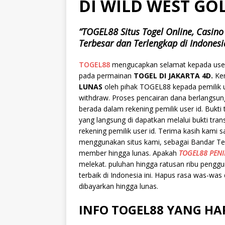
DI WILD WEST GOL
“TOGEL88 Situs Togel Online, Casino 
Terbesar dan Terlengkap di Indonesi
TOGEL88
mengucapkan selamat kepada user
pada permainan
TOGEL DI JAKARTA 4D.
Ke
LUNAS
oleh pihak TOGEL88 kepada pemilik u
withdraw. Proses pencairan dana berlangsu
berada dalam rekening pemilik user id. Bukti 
yang langsung di dapatkan melalui bukti tra
rekening pemilik user id. Terima kasih kam
menggunakan situs kami, sebagai Bandar 
member hingga lunas. Apakah
TOGEL88 PEN
melekat. puluhan hingga ratusan ribu pengg
terbaik di Indonesia ini. Hapus rasa was-w
dibayarkan hingga lunas.
INFO TOGEL88 YANG HA