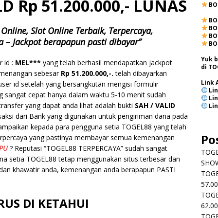
D Rp 51.200.000,- LUNAS
BO
BO
BO
Online, Slot Online Terbaik, Terpercaya,
BO
a – Jackpot berapapun pasti dibayar”
BO
Yuk b
 id :
MEL***
yang telah berhasil mendapatkan jackpot
di TO
menangan sebesar
Rp 51.200.000,-.
telah dibayarkan
Link 
ser id setelah yang bersangkutan mengisi formulir
Li
ng sangat cepat hanya dalam waktu 5-10 menit sudah
Li
transfer yang dapat anda lihat adalah bukti
SAH / VALID
Lin
nsaksi dari Bank yang digunakan untuk pengiriman dana pada
i sampaikan kepada para pengguna setia TOGEL88 yang telah
Po
Terpercaya yang pastinya membayar semua kemenangan
IPU
? Reputasi “TOGEL88 TERPERCAYA” sudah sangat
TOGE
una setia TOGEL88 tetap menggunakan situs terbesar dan
SHOW
as dan khawatir anda, kemenangan anda berapapun PASTI
TOGE
57.0
TOGE
RUS DI KETAHUI
62.0
TOGE