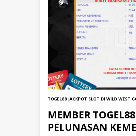
TOGEL88 JACKPOT SLOT DI WILD WEST GO
MEMBER TOGEL88
PELUNASAN KEME