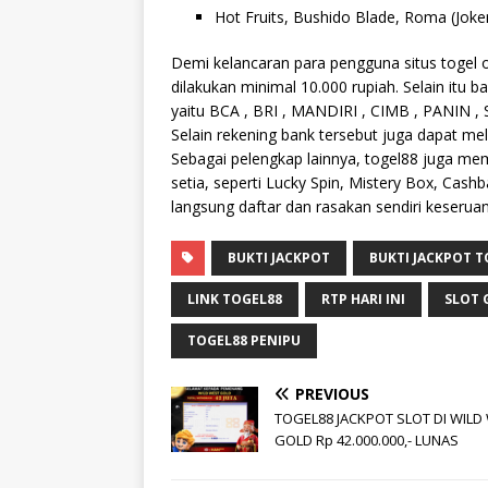
Hot Fruits, Bushido Blade, Roma (Jok
Demi kelancaran para pengguna situs togel o
dilakukan minimal 10.000 rupiah. Selain itu 
yaitu BCA , BRI , MANDIRI , CIMB , PANIN 
Selain rekening bank tersebut juga dapat me
Sebagai pelengkap lainnya, togel88 juga m
setia, seperti Lucky Spin, Mistery Box, Cash
langsung daftar dan rasakan sendiri keserua
BUKTI JACKPOT
BUKTI JACKPOT T
LINK TOGEL88
RTP HARI INI
SLOT 
TOGEL88 PENIPU
PREVIOUS
TOGEL88 JACKPOT SLOT DI WILD
GOLD Rp 42.000.000,- LUNAS