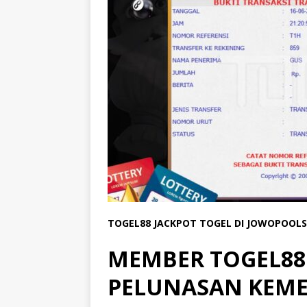
TOGEL88 JACKPOT TOGEL DI JOWOPOOLS R
MEMBER TOGEL88
PELUNASAN KEM