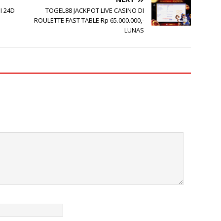
I 24D
TOGEL88 JACKPOT LIVE CASINO DI
ROULETTE FAST TABLE Rp 65.000.000,-
LUNAS