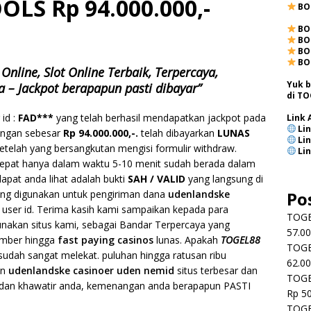
LS Rp 94.000.000,-
BO
BO
BO
BO
BO
Online, Slot Online Terbaik, Terpercaya,
Yuk b
a – Jackpot berapapun pasti dibayar”
di TO
id :
FAD***
yang telah berhasil mendapatkan jackpot pada
Link 
Li
ngan sebesar
Rp 94.000.000,-.
telah dibayarkan
LUNAS
Li
etelah yang bersangkutan mengisi formulir withdraw.
Lin
cepat hanya dalam waktu 5-10 menit sudah berada dalam
 dapat anda lihat adalah bukti
SAH / VALID
yang langsung di
yang digunakan untuk pengiriman dana
udenlandske
Po
 user id. Terima kasih kami sampaikan kepada para
TOGE
akan situs kami, sebagai Bandar Terpercaya yang
57.0
mber hingga
fast paying casinos
lunas. Apakah
TOGEL88
TOGE
dah sangat melekat. puluhan hingga ratusan ribu
62.0
an
udenlandske casinoer uden nemid
situs terbesar dan
TOGE
as dan khawatir anda, kemenangan anda berapapun PASTI
Rp 5
TOGE