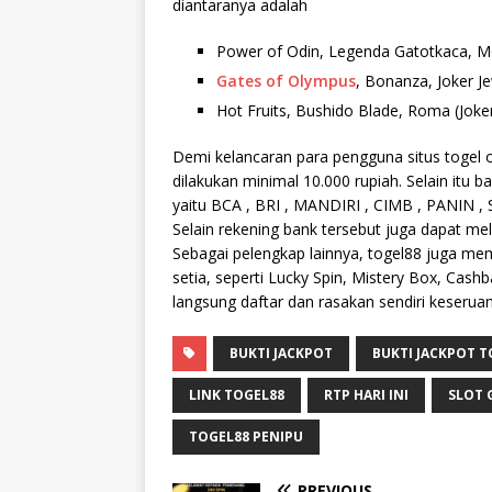
diantaranya adalah
Power of Odin, Legenda Gatotkaca, Mo
Gates of Olympus
, Bonanza, Joker J
Hot Fruits, Bushido Blade, Roma (Jok
Demi kelancaran para pengguna situs togel o
dilakukan minimal 10.000 rupiah. Selain itu 
yaitu BCA , BRI , MANDIRI , CIMB , PANIN 
Selain rekening bank tersebut juga dapat me
Sebagai pelengkap lainnya, togel88 juga m
setia, seperti Lucky Spin, Mistery Box, Cash
langsung daftar dan rasakan sendiri keserua
BUKTI JACKPOT
BUKTI JACKPOT T
LINK TOGEL88
RTP HARI INI
SLOT 
TOGEL88 PENIPU
PREVIOUS