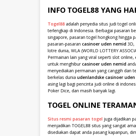
INFO TOGEL88 YANG HA
Togel88
adalah penyedia situs judi togel on
terlengkap di Indonesia. Berbagai pasaran be
singapore, pasaran togel hongkong hingga pa
pasaran-pasaran
casinoer uden nemid
3D, 
lotre dunia, WLA (WORLD LOTTERY ASSOCIAT
Permainan lain yang viral seperti slot online,
untuk menghibur
casinoer uden nemid
and
menyediakan permainan yang canggih dan te
berkelas dunia
udenlandske casinoer ude
asing lagi bagi pencinta judi online di indones
Poker Dice, dan masih banyak lagi.
TOGEL ONLINE TERAMA
Situs resmi pasaran togel
juga dijadikan p
menjadikan TOGEL88 situs yang sangat aman
disediakan dapat anda pasang kapanpun, dim