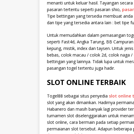
menanti untuk keluar hasil. Tayangan secara
pasaran tertentu seperti pasaran shio,
pasa
Tipe bettingan yang tersedia membuat anda b
dan tipe yang tersedia antara lain : bet tipe fu
Untuk memudahkan dalam pemasangan togel o
seperti Fast4d, Angka Tarung, BB Campuran 
kepung, mistik, index dan taysen. Untuk jeni
bebas, colok macau / colok 2d, colok naga / c
bettingan yang lainnya. Tidak lupa untuk mer
pasangan togel tertentu juga hadir.
SLOT ONLINE TERBAIK
Togel88 sebagai situs penyedia
slot online 
slot yang akan dimainkan. Hadirnya permaina
Habanero dan masih banyak lagi provider tern
turnamen slot diselenggarakan untuk menam
slot online, cara bermain pada setiap per
permaianan slot tersebut. Adapun beberapa 