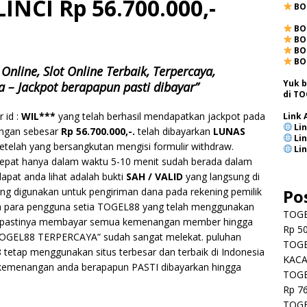
INCI Rp 56.700.000,-
BO
BO
BO
BO
BO
Online, Slot Online Terbaik, Terpercaya,
Yuk b
a – Jackpot berapapun pasti dibayar”
di TO
 id :
WIL***
yang telah berhasil mendapatkan jackpot pada
Link 
Li
gan sebesar
Rp 56.700.000,-.
telah dibayarkan
LUNAS
Li
etelah yang bersangkutan mengisi formulir withdraw.
Lin
cepat hanya dalam waktu 5-10 menit sudah berada dalam
 dapat anda lihat adalah bukti
SAH / VALID
yang langsung di
yang digunakan untuk pengiriman dana pada rekening pemilik
Po
da para pengguna setia TOGEL88 yang telah menggunakan
TOGE
ng pastinya membayar semua kemenangan member hingga
Rp 5
TOGEL88 TERPERCAYA” sudah sangat melekat. puluhan
TOGE
 tetap menggunakan situs terbesar dan terbaik di Indonesia
KACA
, kemenangan anda berapapun PASTI dibayarkan hingga
TOGE
Rp 7
TOGE