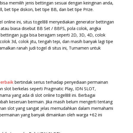
isa memilih jenis bettingan sesuai dengan keinginan anda,
ll, bet tipe diskon, bet tipe BB, dan bet tipe Prize.
nline ini, situs togel88 menyediakan generator bettingan
atau biasa disebut BB Set / BBFS, pola colok, angka
s bettingan juga bisa beragam seperti 2D, 3D, 4D, colok
olok 3d, colok jitu, tengah tepi, dan masih banyak lagi tipe
amalkan ranah judi togel di situs ini, Turnamen untuk
terbaik
bertindak serius terhadap penyediaan permainan
n slot berkelas seperti Pragmatic Play, IDN SLOT,
ama yang ada di slot online togel88 ini. Berbagai
bah keseruan bermain. Jika masih belum mengerti tentang
mainan slot yang sangat jelas memudahkan dalam memahami
permainan yang banyak dimainkan oleh warga +62 ini