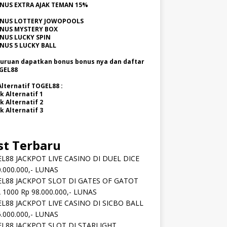
NUS EXTRA AJAK TEMAN 15%
NUS LOTTERY JOWOPOOLS
NUS MYSTERY BOX
NUS LUCKY SPIN
NUS 5 LUCKY BALL
uruan dapatkan bonus bonus nya dan daftar
GEL88
Alternatif TOGEL88 :
nk Alternatif
1
nk Alternatif
2
k Alternatif 3
st Terbaru
L88 JACKPOT LIVE CASINO DI DUEL DICE
0.000.000,- LUNAS
L88 JACKPOT SLOT DI GATES OF GATOT
 1000 Rp 98.000.000,- LUNAS
L88 JACKPOT LIVE CASINO DI SICBO BALL
6.000.000,- LUNAS
L88 JACKPOT SLOT DI STARLIGHT