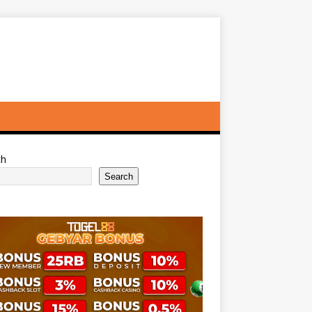
ch
Search