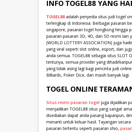
INFO TOGEL88 YANG HA
TOGEL88
adalah penyedia situs judi togel o
terlengkap di Indonesia. Berbagai pasaran be
singapore, pasaran togel hongkong hingga pa
pasaran-pasaran 3D, 4D, dan 5D resmi lain ya
(WORLD LOTTERY ASSOCIATION) juga hadir 
yang viral seperti slot online, esport, dan ju
anda semua. TOGEL88 sebagai situs SLOT O
tentunya, semua provider yang dihadirkanpun
yang tidak asing lagi bagi pencinta judi onlin
Billiards, Poker Dice, dan masih banyak lagi.
TOGEL ONLINE TERAMA
Situs resmi pasaran togel
juga dijadikan p
menjadikan TOGEL88 situs yang sangat aman
disediakan dapat anda pasang kapanpun, dim
menanti untuk keluar hasil. Tayangan secara
pasaran tertentu seperti pasaran shio,
pasa