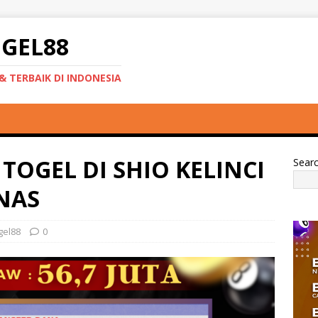
OGEL88
 TERBAIK DI INDONESIA
TOGEL DI SHIO KELINCI
Sear
UNAS
gel88
0