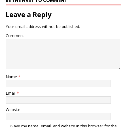
BE THE FIRST TO COMMENT
Leave a Reply
Your email address will not be published.
Comment
Name
*
Email
*
Website
Save my name, email, and website in this browser for the