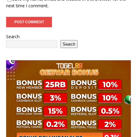
next time I comment.
Search
Search