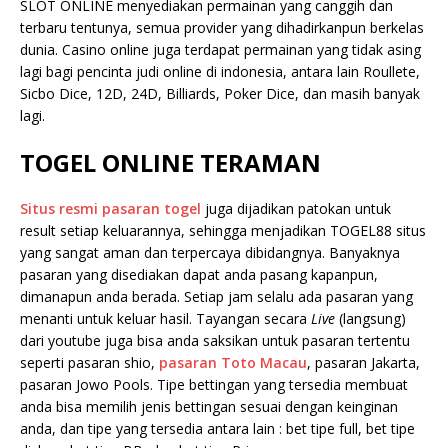
SLOT ONLINE menyediakan permainan yang canggih dan
terbaru tentunya, semua provider yang dihadirkanpun berkelas
dunia. Casino online juga terdapat permainan yang tidak asing
lagi bagi pencinta judi online di indonesia, antara lain Roullete,
Sicbo Dice, 12D, 24D, Billiards, Poker Dice, dan masih banyak
lagi.
TOGEL ONLINE TERAMAN
Situs resmi pasaran togel
juga dijadikan patokan untuk
result setiap keluarannya, sehingga menjadikan TOGEL88 situs
yang sangat aman dan terpercaya dibidangnya. Banyaknya
pasaran yang disediakan dapat anda pasang kapanpun,
dimanapun anda berada. Setiap jam selalu ada pasaran yang
menanti untuk keluar hasil. Tayangan secara
Live
(langsung)
dari youtube juga bisa anda saksikan untuk pasaran tertentu
seperti pasaran shio,
pasaran Toto Macau
, pasaran Jakarta,
pasaran Jowo Pools. Tipe bettingan yang tersedia membuat
anda bisa memilih jenis bettingan sesuai dengan keinginan
anda, dan tipe yang tersedia antara lain : bet tipe full, bet tipe