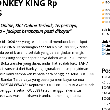
NKEY KING Rp
BO
S
BO
BO
BO
BO
Online, Slot Online Terbaik, Terpercaya,
Yuk b
a – Jackpot berapapun pasti dibayar”
di TO
 id :
DOG
*** yang telah berhasil mendapatkan jackpot
Link 
Li
KEY KING
. Kemenangan sebesar
Rp 52.500.000,-.
telah
Li
 pemilik user id setelah yang bersangkutan mengisi
Lin
erlangsung sangat cepat hanya dalam waktu 5-10 menit
 Bukti transfer yang dapat anda lihat adalah bukti
SAH /
ti transaksi dari Bank yang digunakan untuk pengiriman
Po
 kasih kami sampaikan kepada para pengguna setia TOGEL88
TOGE
ai Bandar Terpercaya yang pastinya membayar semua
Rp 5
TOGEL88 PENIPU
? Reputasi “TOGEL88 TERPERCAYA” sudah
TOGE
u pengguna setia TOGEL88 tetap menggunakan situs
KACA
s rasa was-was dan khawatir anda, kemenangan anda
TOGE
Rp 7
TOGE