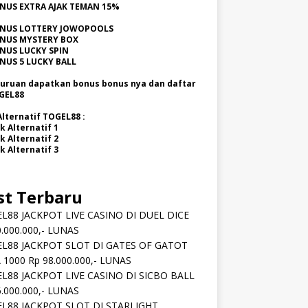
NUS EXTRA AJAK TEMAN 15%
NUS LOTTERY JOWOPOOLS
NUS MYSTERY BOX
NUS LUCKY SPIN
NUS 5 LUCKY BALL
uruan dapatkan bonus bonus nya dan daftar
GEL88
Alternatif TOGEL88 :
nk Alternatif
1
nk Alternatif
2
k Alternatif 3
st Terbaru
L88 JACKPOT LIVE CASINO DI DUEL DICE
0.000.000,- LUNAS
L88 JACKPOT SLOT DI GATES OF GATOT
 1000 Rp 98.000.000,- LUNAS
L88 JACKPOT LIVE CASINO DI SICBO BALL
6.000.000,- LUNAS
L88 JACKPOT SLOT DI STARLIGHT