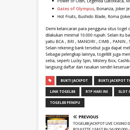
Power of Odin, Legenda Gatotkaca, Mo
Gates of Olympus
, Bonanza, Joker J
Hot Fruits, Bushido Blade, Roma (Jok
Demi kelancaran para pengguna situs togel o
dilakukan minimal 10.000 rupiah. Selain itu 
yaitu BCA , BRI , MANDIRI , CIMB , PANIN 
Selain rekening bank tersebut juga dapat me
Sebagai pelengkap lainnya, togel88 juga m
setia, seperti Lucky Spin, Mistery Box, Cash
langsung daftar dan rasakan sendiri keserua
BUKTI JACKPOT
BUKTI JACKPOT T
LINK TOGEL88
RTP HARI INI
SLOT 
TOGEL88 PENIPU
PREVIOUS
TOGEL88 JACKPOT LIVE CASINO D
ROULETTE 2 FAST Rp 56.000.000,-