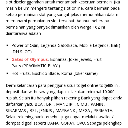
slot diselenggarakan untuk menambah keseruan bermain. Jika
masih belum mengerti tentang slot online, cara bermain pada
setiap permainan slot yang sangat jelas memudahkan dalam
memahami permaianan slot tersebut. Adapun beberapa
permainan yang banyak dimainkan oleh warga +62 ini
diantaranya adalah
Power of Odin, Legenda Gatotkaca, Mobile Legends, Bali (
IDN SLOT)
Gates of Olympus
, Bonanza, Joker Jewels, Fruit
Party (PRAGMATIC PLAY )
Hot Fruits, Bushido Blade, Roma (Joker Game)
Demi kelancaran para pengguna situs togel online togel88 ini,
deposit dan withdraw yang dapat dilakukan minimal 10.000
rupiah. Selain itu banyak pilihan rekening Bank yang dapat anda
daftarkan yaitu BCA , BRI , MANDIRI , CIMB , PANIN ,
SINARMAS , BSI , JENIUS , MAYBANK , MEGA , PERMATA.
Selain rekening bank tersebut juga dapat melalui e-wallet /
dompet digital seperti DANA, GOPAY, OVO. Sebagai pelengkap