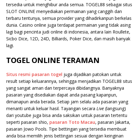
tersedia untuk menghibur anda semua. TOGEL88 sebagai situs
SLOT ONLINE menyediakan permainan yang canggih dan
terbaru tentunya, semua provider yang dihadirkanpun berkelas
dunia. Casino online juga terdapat permainan yang tidak asing
lagi bagi pencinta judi online di indonesia, antara lain Roullete,
Sicbo Dice, 12D, 24D, Billiards, Poker Dice, dan masih banyak
lagi.
TOGEL ONLINE TERAMAN
Situs resmi pasaran togel
juga dijadikan patokan untuk
result setiap keluarannya, sehingga menjadikan TOGEL88 situs
yang sangat aman dan terpercaya dibidangnya. Banyaknya
pasaran yang disediakan dapat anda pasang kapanpun,
dimanapun anda berada. Setiap jam selalu ada pasaran yang
menanti untuk keluar hasil. Tayangan secara
Live
(langsung)
dari youtube juga bisa anda saksikan untuk pasaran tertentu
seperti pasaran shio,
pasaran Toto Macau
, pasaran Jakarta,
pasaran Jowo Pools. Tipe bettingan yang tersedia membuat
anda bisa memilih jenis bettingan sesuai dengan keinginan