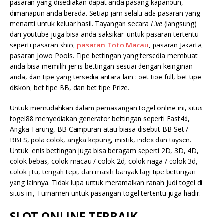
pasaran yang disediakan dapat anda pasang kapanpun,
dimanapun anda berada. Setiap jam selalu ada pasaran yang
menanti untuk keluar hasil. Tayangan secara
Live
(langsung)
dari youtube juga bisa anda saksikan untuk pasaran tertentu
seperti pasaran shio,
pasaran Toto Macau
, pasaran Jakarta,
pasaran Jowo Pools. Tipe bettingan yang tersedia membuat
anda bisa memilih jenis bettingan sesuai dengan keinginan
anda, dan tipe yang tersedia antara lain : bet tipe full, bet tipe
diskon, bet tipe BB, dan bet tipe Prize.
Untuk memudahkan dalam pemasangan togel online ini, situs
togel88 menyediakan generator bettingan seperti Fast4d,
Angka Tarung, BB Campuran atau biasa disebut BB Set /
BBFS, pola colok, angka kepung, mistik, index dan taysen.
Untuk jenis bettingan juga bisa beragam seperti 2D, 3D, 4D,
colok bebas, colok macau / colok 2d, colok naga / colok 3d,
colok jitu, tengah tepi, dan masih banyak lagi tipe bettingan
yang lainnya. Tidak lupa untuk meramalkan ranah judi togel di
situs ini, Turnamen untuk pasangan togel tertentu juga hadir.
SLOT ONLINE TERBAIK