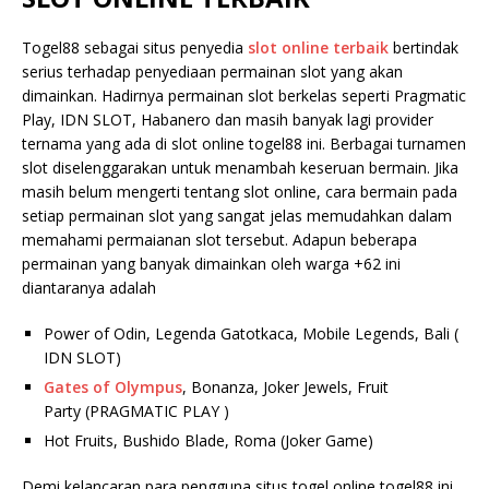
Togel88 sebagai situs penyedia
slot online terbaik
bertindak
serius terhadap penyediaan permainan slot yang akan
dimainkan. Hadirnya permainan slot berkelas seperti Pragmatic
Play, IDN SLOT, Habanero dan masih banyak lagi provider
ternama yang ada di slot online togel88 ini. Berbagai turnamen
slot diselenggarakan untuk menambah keseruan bermain. Jika
masih belum mengerti tentang slot online, cara bermain pada
setiap permainan slot yang sangat jelas memudahkan dalam
memahami permaianan slot tersebut. Adapun beberapa
permainan yang banyak dimainkan oleh warga +62 ini
diantaranya adalah
Power of Odin, Legenda Gatotkaca, Mobile Legends, Bali (
IDN SLOT)
Gates of Olympus
, Bonanza, Joker Jewels, Fruit
Party (PRAGMATIC PLAY )
Hot Fruits, Bushido Blade, Roma (Joker Game)
Demi kelancaran para pengguna situs togel online togel88 ini,