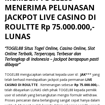
MENERIMA PELUNASAN
JACKPOT LIVE CASINO DI
ROULTTE Rp 75.000.000,-
LUNAS
“TOGEL88 Situs Togel Online, Casino Online, Slot
Online Terbaik, Terpercaya, Terbesar dan
Terlengkap di Indonesia – Jackpot berapapun pasti
dibayar”
TOGEL88 mengucapkan selamat kepada user id :
JAK
*** yang
telah berhasil mendapatkan jackpot pada permainan
LIVE
CASINO DI ROULTTE
. Kemenangan sebesar
Rp 75.000.000,-.
telah dibayarkan LUNAS oleh pihak TOGEL88 kepada pemilik
user id setelah yang bersangkutan mengisi formulir withdraw.
Proses pencairan dana berlangsung sangat cepat hanya dalam