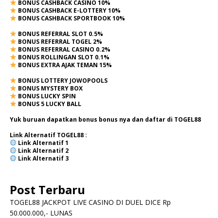
BONUS CASHBACK CASINO 10%
BONUS CASHBACK E-LOTTERY 10%
BONUS CASHBACK SPORTBOOK 10%
BONUS REFERRAL SLOT 0.5%
BONUS REFERRAL TOGEL 2%
BONUS REFERRAL CASINO 0.2%
BONUS ROLLINGAN SLOT 0.1%
BONUS EXTRA AJAK TEMAN 15%
BONUS LOTTERY JOWOPOOLS
BONUS MYSTERY BOX
BONUS LUCKY SPIN
BONUS 5 LUCKY BALL
Yuk buruan dapatkan bonus bonus nya dan daftar di TOGEL88
Link Alternatif TOGEL88 :
Link Alternatif
1
Link Alternatif
2
Link Alternatif 3
Post Terbaru
TOGEL88 JACKPOT LIVE CASINO DI DUEL DICE Rp
50.000.000,- LUNAS