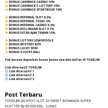
BONUS CASHBACK CASINO 10%
BONUS CASHBACK E-LOTTERY 10%
BONUS CASHBACK SPORTBOOK 10%
BONUS REFERRAL SLOT 0.5%
BONUS REFERRAL TOGEL 2%
BONUS REFERRAL CASINO 0.2%
BONUS ROLLINGAN SLOT 0.1%
BONUS EXTRA AJAK TEMAN 15%
BONUS LOTTERY JOWOPOOLS
BONUS MYSTERY BOX
BONUS LUCKY SPIN
BONUS 5 LUCKY BALL
Yuk buruan dapatkan bonus bonus nya dan daftar di TOGEL88
Link Alternatif TOGEL88 :
Link Alternatif
1
Link Alternatif
2
Link Alternatif 3
Post Terbaru
TOGEL88 JACKPOT SLOT DI SWEET BONANZA SUPER
SCATTER Rp 85.000.000,- LUNAS