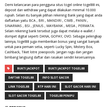
Demi kelancaran para pengguna situs togel online togel88 ini,
deposit dan withdraw yang dapat dilakukan minimal 10.000
rupiah. Selain itu banyak pilihan rekening Bank yang dapat anda
daftarkan yaitu BCA , BRI , MANDIRI , CIMB , PANIN ,
SINARMAS , BSI , JENIUS , MAYBANK , MEGA , PERMATA.
Selain rekening bank tersebut juga dapat melalui e-wallet /
dompet digital seperti DANA, GOPAY, OVO. Sebagai pelengkap
lainnya, togel88 juga memberikan bonus yang sangat banyak
untuk para pemain setia, seperti Lucky Spin, Mistery Box,
Cashback, Tiket lotre jowopools. Jangan ragu dan jangan
bimbang langsung daftar dan rasakan sendiri keseruannya.
BUKTI JACKPOT
BUKTI JACKPOT TOGEL88
DAFTAR TOGEL88
INFO SLOT GACOR
LINK TOGEL88
RTP HARI INI
SLOT GACOR HARI INI
SLOT GACOR TOGEL88
TOGEL88 PENIPU