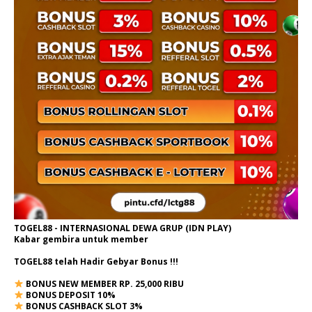
TOGEL88 - INTERNASIONAL DEWA GRUP (IDN PLAY)
Kabar gembira untuk member
TOGEL88 telah Hadir Gebyar Bonus !!!
BONUS NEW MEMBER RP. 25,000 RIBU
BONUS DEPOSIT 10%
BONUS CASHBACK SLOT 3%