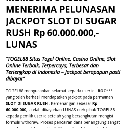
MENERIMA PELUNASAN
JACKPOT SLOT DI SUGAR
RUSH Rp 60.000.000,-
LUNAS
“TOGEL88 Situs Togel Online, Casino Online, Slot
Online Terbaik, Terpercaya, Terbesar dan
Terlengkap di Indonesia – Jackpot berapapun pasti
dibayar”
TOGEL88 mengucapkan selamat kepada user id :
BOC
***
yang telah berhasil mendapatkan jackpot pada permainan
SLOT DI SUGAR RUSH
. Kemenangan sebesar
Rp
60.000.000,-.
telah dibayarkan LUNAS oleh pihak TOGEL88
kepada pemilik user id setelah yang bersangkutan mengisi
formulir withdraw. Proses pencairan dana berlangsung sangat