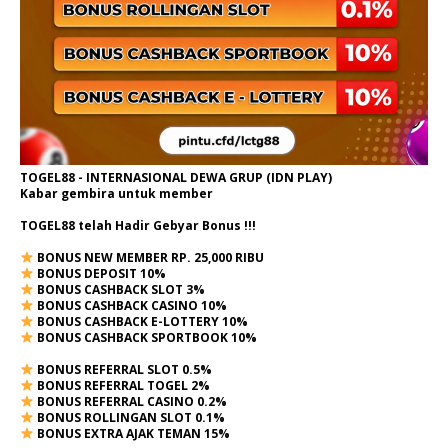
TOGEL88 - INTERNASIONAL DEWA GRUP (IDN PLAY)
Kabar gembira untuk member
TOGEL88 telah Hadir Gebyar Bonus !!!
BONUS NEW MEMBER RP. 25,000 RIBU
BONUS DEPOSIT 10%
BONUS CASHBACK SLOT 3%
BONUS CASHBACK CASINO 10%
BONUS CASHBACK E-LOTTERY 10%
BONUS CASHBACK SPORTBOOK 10%
BONUS REFERRAL SLOT 0.5%
BONUS REFERRAL TOGEL 2%
BONUS REFERRAL CASINO 0.2%
BONUS ROLLINGAN SLOT 0.1%
BONUS EXTRA AJAK TEMAN 15%