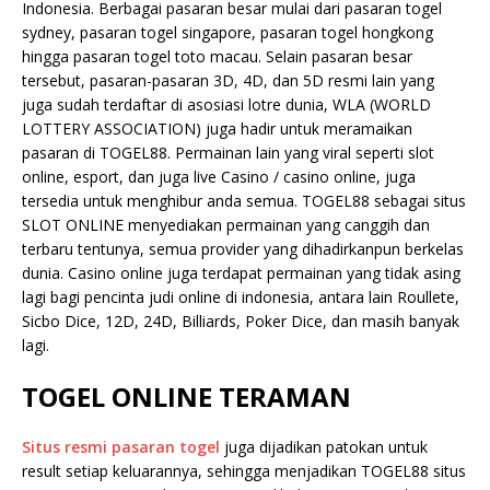
Indonesia. Berbagai pasaran besar mulai dari pasaran togel
sydney, pasaran togel singapore, pasaran togel hongkong
hingga pasaran togel toto macau. Selain pasaran besar
tersebut, pasaran-pasaran 3D, 4D, dan 5D resmi lain yang
juga sudah terdaftar di asosiasi lotre dunia, WLA (WORLD
LOTTERY ASSOCIATION) juga hadir untuk meramaikan
pasaran di TOGEL88. Permainan lain yang viral seperti slot
online, esport, dan juga live Casino / casino online, juga
tersedia untuk menghibur anda semua. TOGEL88 sebagai situs
SLOT ONLINE menyediakan permainan yang canggih dan
terbaru tentunya, semua provider yang dihadirkanpun berkelas
dunia. Casino online juga terdapat permainan yang tidak asing
lagi bagi pencinta judi online di indonesia, antara lain Roullete,
Sicbo Dice, 12D, 24D, Billiards, Poker Dice, dan masih banyak
lagi.
TOGEL ONLINE TERAMAN
Situs resmi pasaran togel
juga dijadikan patokan untuk
result setiap keluarannya, sehingga menjadikan TOGEL88 situs