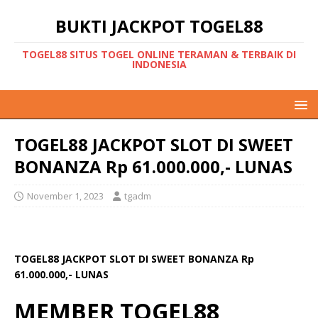
BUKTI JACKPOT TOGEL88
TOGEL88 SITUS TOGEL ONLINE TERAMAN & TERBAIK DI
INDONESIA
TOGEL88 JACKPOT SLOT DI SWEET
BONANZA Rp 61.000.000,- LUNAS
November 1, 2023
tgadm
TOGEL88 JACKPOT SLOT DI SWEET BONANZA Rp
61.000.000,- LUNAS
MEMBER TOGEL88