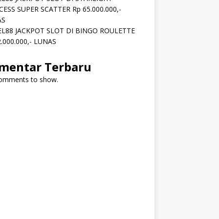
CESS SUPER SCATTER Rp 65.000.000,-
AS
L88 JACKPOT SLOT DI BINGO ROULETTE
2.000.000,- LUNAS
mentar Terbaru
omments to show.