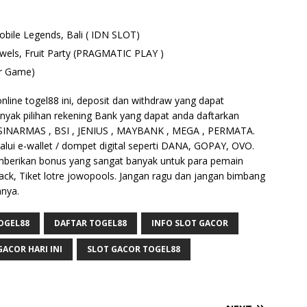
bile Legends, Bali ( IDN SLOT)
ewels, Fruit Party (PRAGMATIC PLAY )
er Game)
nline togel88 ini, deposit dan withdraw yang dapat
banyak pilihan rekening Bank yang dapat anda daftarkan
, SINARMAS , BSI , JENIUS , MAYBANK , MEGA , PERMATA.
lalui e-wallet / dompet digital seperti DANA, GOPAY, OVO.
emberikan bonus yang sangat banyak untuk para pemain
back, Tiket lotre jowopools. Jangan ragu dan jangan bimbang
nnya.
OGEL88
DAFTAR TOGEL88
INFO SLOT GACOR
GACOR HARI INI
SLOT GACOR TOGEL88