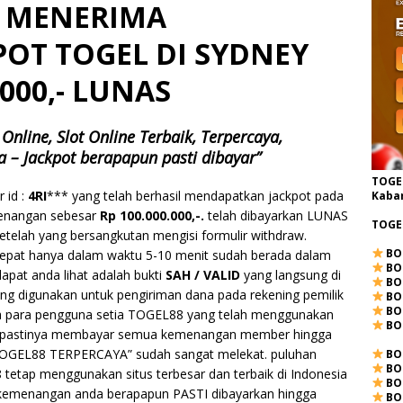
 MENERIMA
OT TOGEL DI SYDNEY
.000,- LUNAS
Online, Slot Online Terbaik, Terpercaya,
a – Jackpot berapapun pasti dibayar”
TOGE
 id :
4RI
*** yang telah berhasil mendapatkan jackpot pada
Kaba
enangan sebesar
Rp 100.000.000,-.
telah dibayarkan LUNAS
TOGEL
etelah yang bersangkutan mengisi formulir withdraw.
BO
cepat hanya dalam waktu 5-10 menit sudah berada dalam
BO
 dapat anda lihat adalah bukti
SAH / VALID
yang langsung di
BO
yang digunakan untuk pengiriman dana pada rekening pemilik
BO
BO
da para pengguna setia TOGEL88 yang telah menggunakan
BO
ng pastinya membayar semua kemenangan member hingga
TOGEL88 TERPERCAYA” sudah sangat melekat. puluhan
BO
BO
 tetap menggunakan situs terbesar dan terbaik di Indonesia
BO
, kemenangan anda berapapun PASTI dibayarkan hingga
BO