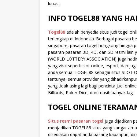
lunas.
INFO TOGEL88 YANG HA
Togel88
adalah penyedia situs judi togel on
terlengkap di Indonesia. Berbagai pasaran be
singapore, pasaran togel hongkong hingga pa
pasaran-pasaran 3D, 4D, dan 5D resmi lain ya
(WORLD LOTTERY ASSOCIATION) juga hadir 
yang viral seperti slot online, esport, dan ju
anda semua. TOGEL88 sebagai situs SLOT O
tentunya, semua provider yang dihadirkanpun
yang tidak asing lagi bagi pencinta judi onlin
Billiards, Poker Dice, dan masih banyak lagi.
TOGEL ONLINE TERAMA
Situs resmi pasaran togel
juga dijadikan p
menjadikan TOGEL88 situs yang sangat aman
disediakan dapat anda pasang kapanpun, dim