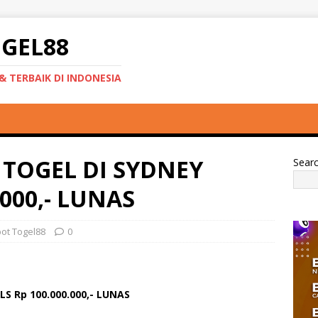
OGEL88
 TERBAIK DI INDONESIA
 TOGEL DI SYDNEY
Sear
.000,- LUNAS
pot Togel88
0
S Rp 100.000.000,- LUNAS