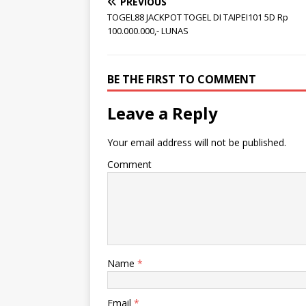
PREVIOUS
TOGEL88 JACKPOT TOGEL DI TAIPEI101 5D Rp
100.000.000,- LUNAS
BE THE FIRST TO COMMENT
Leave a Reply
Your email address will not be published.
Comment
Name
*
Email
*