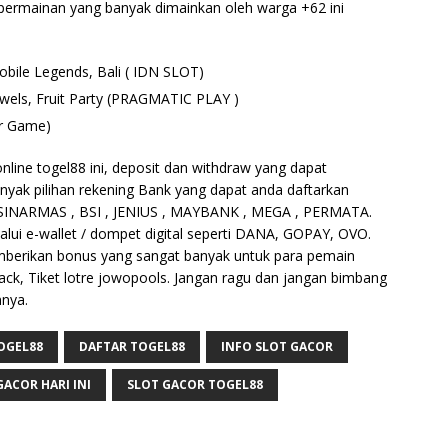
permainan yang banyak dimainkan oleh warga +62 ini
bile Legends, Bali ( IDN SLOT)
ewels, Fruit Party (PRAGMATIC PLAY )
er Game)
nline togel88 ini, deposit dan withdraw yang dapat
banyak pilihan rekening Bank yang dapat anda daftarkan
, SINARMAS , BSI , JENIUS , MAYBANK , MEGA , PERMATA.
lalui e-wallet / dompet digital seperti DANA, GOPAY, OVO.
emberikan bonus yang sangat banyak untuk para pemain
back, Tiket lotre jowopools. Jangan ragu dan jangan bimbang
nnya.
OGEL88
DAFTAR TOGEL88
INFO SLOT GACOR
GACOR HARI INI
SLOT GACOR TOGEL88