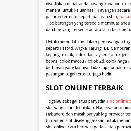
disediakan dapat anda pasang kapanpun, dim
menanti untuk keluar hasil. Tayangan secara
pasaran tertentu seperti pasaran shio,
pasa
Tipe bettingan yang tersedia membuat anda b
dan tipe yang tersedia antara lain : bet tipe fu
Untuk memudahkan dalam pemasangan togel o
seperti Fast4d, Angka Tarung, BB Campuran 
kepung, mistik, index dan taysen. Untuk jeni
bebas, colok macau / colok 2d, colok naga / c
bettingan yang lainnya. Tidak lupa untuk mer
pasangan togel tertentu juga hadir.
SLOT ONLINE TERBAIK
Togel88 sebagai situs penyedia
slot online 
slot yang akan dimainkan. Hadirnya permaina
Habanero dan masih banyak lagi provider tern
turnamen slot diselenggarakan untuk menam
slot online, cara bermain pada setiap per