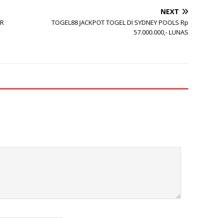
NEXT
AR
TOGEL88 JACKPOT TOGEL DI SYDNEY POOLS Rp
57.000.000,- LUNAS