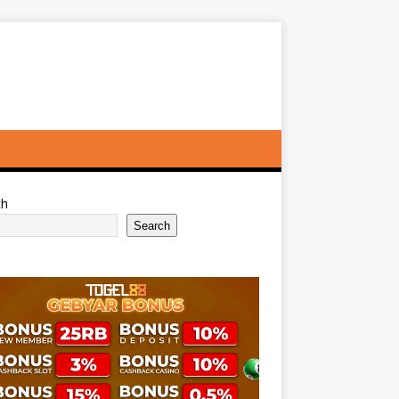
ch
Search