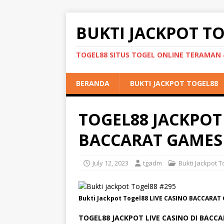
BUKTI JACKPOT T
TOGEL88 SITUS TOGEL ONLINE TERAMAN &
BERANDA
BUKTI JACKPOT TOGEL88
TOGEL88 JACKPOT 
BACCARAT GAMES R
July 12, 2023
tgadm
Bukti Jackpot T
Bukti Jackpot Togel88 LIVE CASINO BACCARAT
TOGEL88 JACKPOT LIVE CASINO DI BACCA