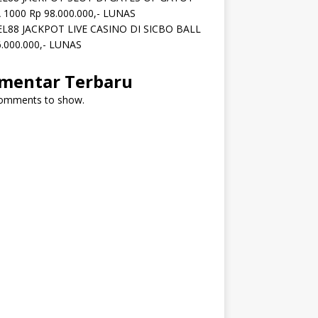
 1000 Rp 98.000.000,- LUNAS
L88 JACKPOT LIVE CASINO DI SICBO BALL
6.000.000,- LUNAS
mentar Terbaru
omments to show.