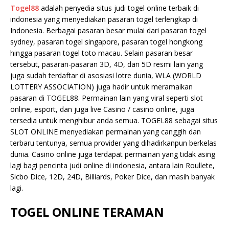
Togel88
adalah penyedia situs judi togel online terbaik di
indonesia yang menyediakan pasaran togel terlengkap di
Indonesia. Berbagai pasaran besar mulai dari pasaran togel
sydney, pasaran togel singapore, pasaran togel hongkong
hingga pasaran togel toto macau. Selain pasaran besar
tersebut, pasaran-pasaran 3D, 4D, dan 5D resmi lain yang
juga sudah terdaftar di asosiasi lotre dunia, WLA (WORLD
LOTTERY ASSOCIATION) juga hadir untuk meramaikan
pasaran di TOGEL88. Permainan lain yang viral seperti slot
online, esport, dan juga live Casino / casino online, juga
tersedia untuk menghibur anda semua. TOGEL88 sebagai situs
SLOT ONLINE menyediakan permainan yang canggih dan
terbaru tentunya, semua provider yang dihadirkanpun berkelas
dunia. Casino online juga terdapat permainan yang tidak asing
lagi bagi pencinta judi online di indonesia, antara lain Roullete,
Sicbo Dice, 12D, 24D, Billiards, Poker Dice, dan masih banyak
lagi.
TOGEL ONLINE TERAMAN