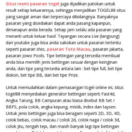
Situs resmi pasaran togel
juga dijadikan patokan untuk
result setiap keluarannya, sehingga menjadikan TOGEL88 situs
yang sangat aman dan terpercaya dibidangnya. Banyaknya
pasaran yang disediakan dapat anda pasang kapanpun,
dimanapun anda berada. Setiap jam selalu ada pasaran yang
menanti untuk keluar hasil. Tayangan secara
Live
(langsung)
dari youtube juga bisa anda saksikan untuk pasaran tertentu
seperti pasaran shio,
pasaran Toto Macau
, pasaran Jakarta,
pasaran Jowo Pools. Tipe bettingan yang tersedia membuat
anda bisa memilih jenis bettingan sesuai dengan keinginan
anda, dan tipe yang tersedia antara lain : bet tipe full, bet tipe
diskon, bet tipe BB, dan bet tipe Prize.
Untuk memudahkan dalam pemasangan togel online ini, situs
togel88 menyediakan generator bettingan seperti Fast4d,
Angka Tarung, BB Campuran atau biasa disebut BB Set /
BBFS, pola colok, angka kepung, mistik, index dan taysen.
Untuk jenis bettingan juga bisa beragam seperti 2D, 3D, 4D,
colok bebas, colok macau / colok 2d, colok naga / colok 3d,
colok jitu, tengah tepi, dan masih banyak lagi tipe bettingan