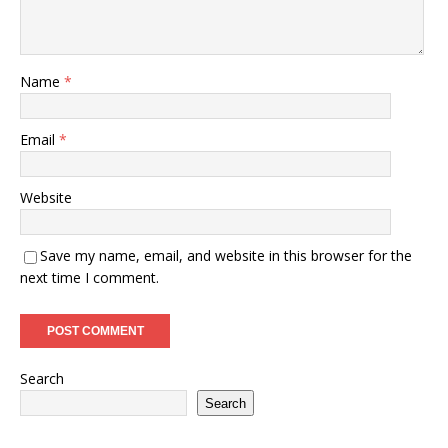
Name
*
Email
*
Website
Save my name, email, and website in this browser for the
next time I comment.
Search
Search