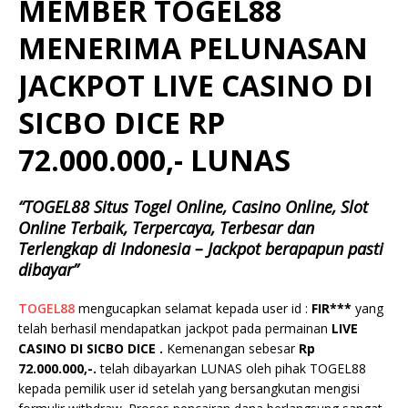
MEMBER TOGEL88
MENERIMA PELUNASAN
JACKPOT LIVE CASINO DI
SICBO DICE RP
72.000.000,- LUNAS
“TOGEL88 Situs Togel Online, Casino Online, Slot
Online Terbaik, Terpercaya, Terbesar dan
Terlengkap di Indonesia – Jackpot berapapun pasti
dibayar”
TOGEL88
mengucapkan selamat kepada user id :
FIR***
yang
telah berhasil mendapatkan jackpot pada permainan
LIVE
CASINO DI SICBO DICE
.
Kemenangan sebesar
Rp
72.000.000
,-.
telah dibayarkan LUNAS oleh pihak TOGEL88
kepada pemilik user id setelah yang bersangkutan mengisi