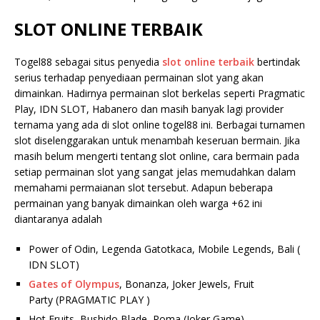
SLOT ONLINE TERBAIK
Togel88 sebagai situs penyedia
slot online terbaik
bertindak
serius terhadap penyediaan permainan slot yang akan
dimainkan. Hadirnya permainan slot berkelas seperti Pragmatic
Play, IDN SLOT, Habanero dan masih banyak lagi provider
ternama yang ada di slot online togel88 ini. Berbagai turnamen
slot diselenggarakan untuk menambah keseruan bermain. Jika
masih belum mengerti tentang slot online, cara bermain pada
setiap permainan slot yang sangat jelas memudahkan dalam
memahami permaianan slot tersebut. Adapun beberapa
permainan yang banyak dimainkan oleh warga +62 ini
diantaranya adalah
Power of Odin, Legenda Gatotkaca, Mobile Legends, Bali (
IDN SLOT)
Gates of Olympus
, Bonanza, Joker Jewels, Fruit
Party (PRAGMATIC PLAY )
Hot Fruits, Bushido Blade, Roma (Joker Game)