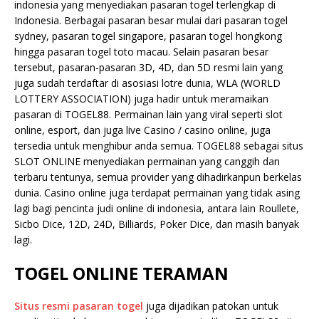
indonesia yang menyediakan pasaran togel terlengkap di
Indonesia. Berbagai pasaran besar mulai dari pasaran togel
sydney, pasaran togel singapore, pasaran togel hongkong
hingga pasaran togel toto macau. Selain pasaran besar
tersebut, pasaran-pasaran 3D, 4D, dan 5D resmi lain yang
juga sudah terdaftar di asosiasi lotre dunia, WLA (WORLD
LOTTERY ASSOCIATION) juga hadir untuk meramaikan
pasaran di TOGEL88. Permainan lain yang viral seperti slot
online, esport, dan juga live Casino / casino online, juga
tersedia untuk menghibur anda semua. TOGEL88 sebagai situs
SLOT ONLINE menyediakan permainan yang canggih dan
terbaru tentunya, semua provider yang dihadirkanpun berkelas
dunia. Casino online juga terdapat permainan yang tidak asing
lagi bagi pencinta judi online di indonesia, antara lain Roullete,
Sicbo Dice, 12D, 24D, Billiards, Poker Dice, dan masih banyak
lagi.
TOGEL ONLINE TERAMAN
Situs resmi pasaran togel
juga dijadikan patokan untuk