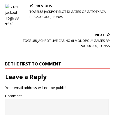
PREVIOUS
TOGEL88 JACKPOT SLOT DI GATES OF GATOTKACA
RP 92.000.000,- LUNAS
NEXT
TOGEL88 JACKPOT LIVE CASINO di MONOPOLY GAMES RP
90.000.000,- LUNAS
BE THE FIRST TO COMMENT
Leave a Reply
Your email address will not be published.
Comment