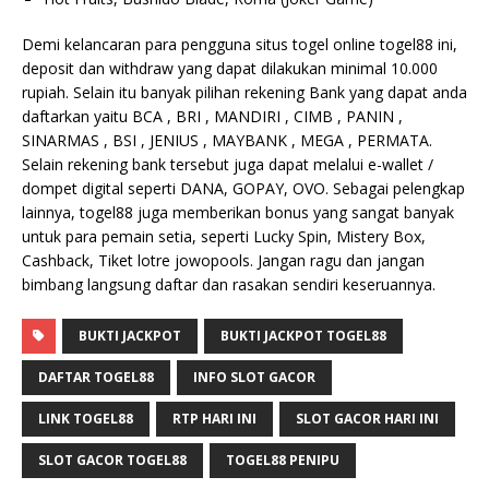
Demi kelancaran para pengguna situs togel online togel88 ini,
deposit dan withdraw yang dapat dilakukan minimal 10.000
rupiah. Selain itu banyak pilihan rekening Bank yang dapat anda
daftarkan yaitu BCA , BRI , MANDIRI , CIMB , PANIN ,
SINARMAS , BSI , JENIUS , MAYBANK , MEGA , PERMATA.
Selain rekening bank tersebut juga dapat melalui e-wallet /
dompet digital seperti DANA, GOPAY, OVO. Sebagai pelengkap
lainnya, togel88 juga memberikan bonus yang sangat banyak
untuk para pemain setia, seperti Lucky Spin, Mistery Box,
Cashback, Tiket lotre jowopools. Jangan ragu dan jangan
bimbang langsung daftar dan rasakan sendiri keseruannya.
BUKTI JACKPOT
BUKTI JACKPOT TOGEL88
DAFTAR TOGEL88
INFO SLOT GACOR
LINK TOGEL88
RTP HARI INI
SLOT GACOR HARI INI
SLOT GACOR TOGEL88
TOGEL88 PENIPU