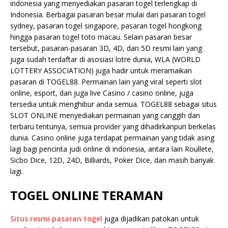
indonesia yang menyediakan pasaran togel terlengkap di
Indonesia. Berbagai pasaran besar mulai dari pasaran togel
sydney, pasaran togel singapore, pasaran togel hongkong
hingga pasaran togel toto macau. Selain pasaran besar
tersebut, pasaran-pasaran 3D, 4D, dan 5D resmi lain yang
juga sudah terdaftar di asosiasi lotre dunia, WLA (WORLD
LOTTERY ASSOCIATION) juga hadir untuk meramaikan
pasaran di TOGEL88. Permainan lain yang viral seperti slot
online, esport, dan juga live Casino / casino online, juga
tersedia untuk menghibur anda semua. TOGEL88 sebagai situs
SLOT ONLINE menyediakan permainan yang canggih dan
terbaru tentunya, semua provider yang dihadirkanpun berkelas
dunia. Casino online juga terdapat permainan yang tidak asing
lagi bagi pencinta judi online di indonesia, antara lain Roullete,
Sicbo Dice, 12D, 24D, Billiards, Poker Dice, dan masih banyak
lagi.
TOGEL ONLINE TERAMAN
Situs resmi pasaran togel
juga dijadikan patokan untuk