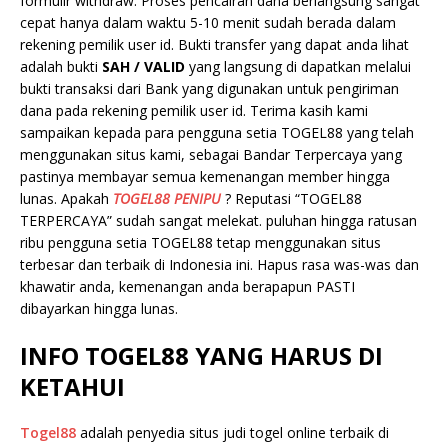
formulir withdraw. Proses pencairan dana berlangsung sangat
cepat hanya dalam waktu 5-10 menit sudah berada dalam
rekening pemilik user id. Bukti transfer yang dapat anda lihat
adalah bukti
SAH / VALID
yang langsung di dapatkan melalui
bukti transaksi dari Bank yang digunakan untuk pengiriman
dana pada rekening pemilik user id. Terima kasih kami
sampaikan kepada para pengguna setia TOGEL88 yang telah
menggunakan situs kami, sebagai Bandar Terpercaya yang
pastinya membayar semua kemenangan member hingga
lunas. Apakah
TOGEL88 PENIPU
? Reputasi “TOGEL88
TERPERCAYA” sudah sangat melekat. puluhan hingga ratusan
ribu pengguna setia TOGEL88 tetap menggunakan situs
terbesar dan terbaik di Indonesia ini. Hapus rasa was-was dan
khawatir anda, kemenangan anda berapapun PASTI
dibayarkan hingga lunas.
INFO TOGEL88 YANG HARUS DI
KETAHUI
Togel88
adalah penyedia situs judi togel online terbaik di