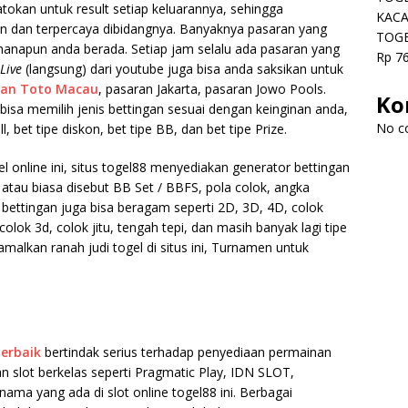
atokan untuk result setiap keluarannya, sehingga
KACA
 dan terpercaya dibidangnya. Banyaknya pasaran yang
TOGE
anapun anda berada. Setiap jam selalu ada pasaran yang
Rp 7
Live
(langsung) dari youtube juga bisa anda saksikan untuk
ran Toto Macau
, pasaran Jakarta, pasaran Jowo Pools.
Ko
isa memilih jenis bettingan sesuai dengan keinginan anda,
No c
ll, bet tipe diskon, bet tipe BB, dan bet tipe Prize.
nline ini, situs togel88 menyediakan generator bettingan
atau biasa disebut BB Set / BBFS, pola colok, angka
s bettingan juga bisa beragam seperti 2D, 3D, 4D, colok
olok 3d, colok jitu, tengah tepi, dan masih banyak lagi tipe
amalkan ranah judi togel di situs ini, Turnamen untuk
terbaik
bertindak serius terhadap penyediaan permainan
n slot berkelas seperti Pragmatic Play, IDN SLOT,
ama yang ada di slot online togel88 ini. Berbagai