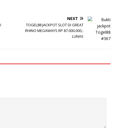
NEXT
I
TOGEL88 JACKPOT SLOT DI GREAT
RHINO MEGAWAYS RP 87.000.000,-
LUNAS