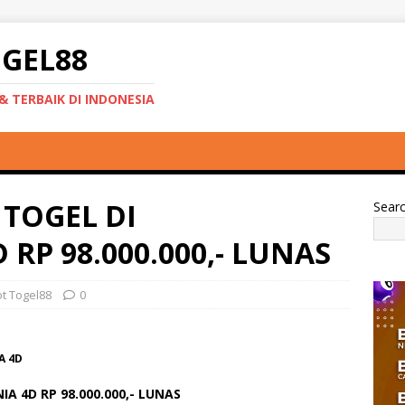
OGEL88
 TERBAIK DI INDONESIA
 TOGEL DI
Sear
RP 98.000.000,- LUNAS
ot Togel88
0
A 4D
A 4D RP 98.000.000,- LUNAS