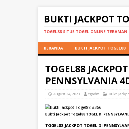
BUKTI JACKPOT T
TOGEL88 SITUS TOGEL ONLINE TERAMAN &
BERANDA
BUKTI JACKPOT TOGEL88
TOGEL88 JACKPOT
PENNSYLVANIA 4D 
August 24, 2023
tgadm
Bukti Jackp
Bukti Jackpot Togel88 TOGEL DI PENNSYLVANI
TOGEL88 JACKPOT TOGEL DI PENNSYLVANI