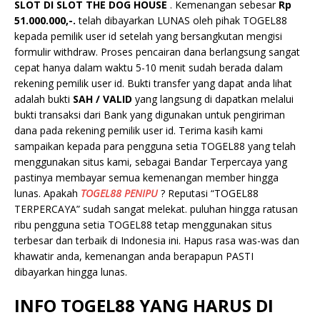
SLOT DI SLOT THE DOG HOUSE
. Kemenangan sebesar
Rp
51.000.000
,-.
telah dibayarkan LUNAS oleh pihak TOGEL88
kepada pemilik user id setelah yang bersangkutan mengisi
formulir withdraw. Proses pencairan dana berlangsung sangat
cepat hanya dalam waktu 5-10 menit sudah berada dalam
rekening pemilik user id. Bukti transfer yang dapat anda lihat
adalah bukti
SAH / VALID
yang langsung di dapatkan melalui
bukti transaksi dari Bank yang digunakan untuk pengiriman
dana pada rekening pemilik user id. Terima kasih kami
sampaikan kepada para pengguna setia TOGEL88 yang telah
menggunakan situs kami, sebagai Bandar Terpercaya yang
pastinya membayar semua kemenangan member hingga
lunas. Apakah
TOGEL88 PENIPU
? Reputasi “TOGEL88
TERPERCAYA” sudah sangat melekat. puluhan hingga ratusan
ribu pengguna setia TOGEL88 tetap menggunakan situs
terbesar dan terbaik di Indonesia ini. Hapus rasa was-was dan
khawatir anda, kemenangan anda berapapun PASTI
dibayarkan hingga lunas.
INFO TOGEL88 YANG HARUS DI