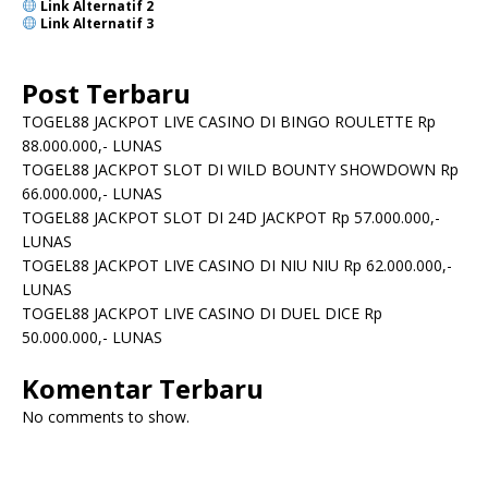
Link Alternatif
2
Link Alternatif 3
Post Terbaru
TOGEL88 JACKPOT LIVE CASINO DI BINGO ROULETTE Rp
88.000.000,- LUNAS
TOGEL88 JACKPOT SLOT DI WILD BOUNTY SHOWDOWN Rp
66.000.000,- LUNAS
TOGEL88 JACKPOT SLOT DI 24D JACKPOT Rp 57.000.000,-
LUNAS
TOGEL88 JACKPOT LIVE CASINO DI NIU NIU Rp 62.000.000,-
LUNAS
TOGEL88 JACKPOT LIVE CASINO DI DUEL DICE Rp
50.000.000,- LUNAS
Komentar Terbaru
No comments to show.