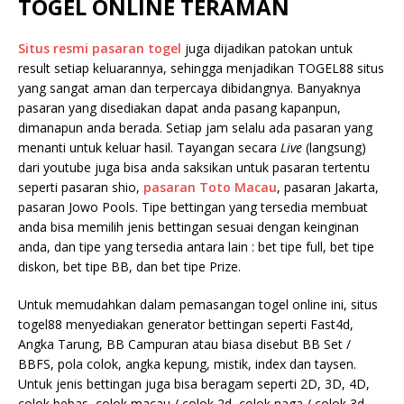
TOGEL ONLINE TERAMAN
Situs resmi pasaran togel
juga dijadikan patokan untuk
result setiap keluarannya, sehingga menjadikan TOGEL88 situs
yang sangat aman dan terpercaya dibidangnya. Banyaknya
pasaran yang disediakan dapat anda pasang kapanpun,
dimanapun anda berada. Setiap jam selalu ada pasaran yang
menanti untuk keluar hasil. Tayangan secara
Live
(langsung)
dari youtube juga bisa anda saksikan untuk pasaran tertentu
seperti pasaran shio,
pasaran Toto Macau
, pasaran Jakarta,
pasaran Jowo Pools. Tipe bettingan yang tersedia membuat
anda bisa memilih jenis bettingan sesuai dengan keinginan
anda, dan tipe yang tersedia antara lain : bet tipe full, bet tipe
diskon, bet tipe BB, dan bet tipe Prize.
Untuk memudahkan dalam pemasangan togel online ini, situs
togel88 menyediakan generator bettingan seperti Fast4d,
Angka Tarung, BB Campuran atau biasa disebut BB Set /
BBFS, pola colok, angka kepung, mistik, index dan taysen.
Untuk jenis bettingan juga bisa beragam seperti 2D, 3D, 4D,
colok bebas, colok macau / colok 2d, colok naga / colok 3d,