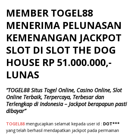
MEMBER TOGEL88
MENERIMA PELUNASAN
KEMENANGAN JACKPOT
SLOT DI SLOT THE DOG
HOUSE RP 51.000.000,-
LUNAS
“TOGEL88 Situs Togel Online, Casino Online, Slot
Online Terbaik, Terpercaya, Terbesar dan
Terlengkap di Indonesia – Jackpot berapapun pasti
dibayar”
TOGEL88
mengucapkan selamat kepada user id :
DOT***
yang telah berhasil mendapatkan jackpot pada permainan