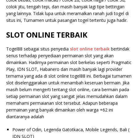
colok jitu, tengah tepi, dan masih banyak lagi tipe bettingan
yang lainnya. Tidak lupa untuk meramalkan ranah judi togel di
situs ini, Turnamen untuk pasangan togel tertentu juga hadir.
SLOT ONLINE TERBAIK
Togel88 sebagai situs penyedia
slot online terbaik
bertindak
serius terhadap penyediaan permainan slot yang akan
dimainkan. Hadirnya permainan slot berkelas seperti Pragmatic
Play, IDN SLOT, Habanero dan masih banyak lagi provider
ternama yang ada di slot online togel88 ini. Berbagai turnamen
slot diselenggarakan untuk menambah keseruan bermain. Jika
masih belum mengerti tentang slot online, cara bermain pada
setiap permainan slot yang sangat jelas memudahkan dalam
memahami permaianan slot tersebut. Adapun beberapa
permainan yang banyak dimainkan oleh warga +62 ini
diantaranya adalah
Power of Odin, Legenda Gatotkaca, Mobile Legends, Bali (
IDN SLOT)