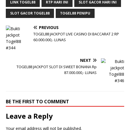
LINK TOGEL88
RTP HARI INI
SLOT GACOR HARI INI
SLOT GACOR TOGEL88
TOGEL88 PENIPU
PREVIOUS
TOGEL88 JACKPOT LIVE CASINO DI BACCARAT 2 RP
60.000.000,- LUNAS
NEXT
TOGEL88 JACKPOT SLOT DI SWEET BONANA Rp
87.000.000,- LUNAS
BE THE FIRST TO COMMENT
Leave a Reply
Your email address will not be published.