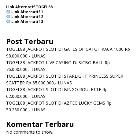
Link Alternatif TOGEL88 :
Link Alternatif
1
Link Alternatif
2
Link Alternatif 3
Post Terbaru
TOGEL88 JACKPOT SLOT DI GATES OF GATOT KACA 1000 Rp
98.000.000,- LUNAS
TOGEL88 JACKPOT LIVE CASINO DI SICBO BALL Rp
76.000.000,- LUNAS
TOGEL88 JACKPOT SLOT DI STARLIGHT PRINCESS SUPER
SCATTER Rp 65.000.000,- LUNAS
TOGEL88 JACKPOT SLOT DI BINGO ROULETTE Rp
62.000.000,- LUNAS
TOGEL88 JACKPOT SLOT DI AZTEC LUCKY GEMS Rp
50.250.000,- LUNAS
Komentar Terbaru
No comments to show.