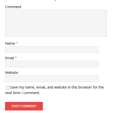
Comment
Name
*
Email
*
Website
Save my name, email, and website in this browser for the
next time I comment.