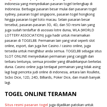
indonesia yang menyediakan pasaran togel terlengkap di
Indonesia. Berbagai pasaran besar mulai dari pasaran togel
sydney, pasaran togel singapore, pasaran togel hongkong
hingga pasaran togel toto macau. Selain pasaran besar
tersebut, pasaran-pasaran 3D, 4D, dan 5D resmi lain yang
juga sudah terdaftar di asosiasi lotre dunia, WLA (WORLD
LOTTERY ASSOCIATION) juga hadir untuk meramaikan
pasaran di TOGEL88. Permainan lain yang viral seperti slot
online, esport, dan juga live Casino / casino online, juga
tersedia untuk menghibur anda semua. TOGEL88 sebagai situs
SLOT ONLINE menyediakan permainan yang canggih dan
terbaru tentunya, semua provider yang dihadirkanpun berkelas
dunia. Casino online juga terdapat permainan yang tidak asing
lagi bagi pencinta judi online di indonesia, antara lain Roullete,
Sicbo Dice, 12D, 24D, Billiards, Poker Dice, dan masih banyak
lagi.
TOGEL ONLINE TERAMAN
Situs resmi pasaran togel
juga dijadikan patokan untuk