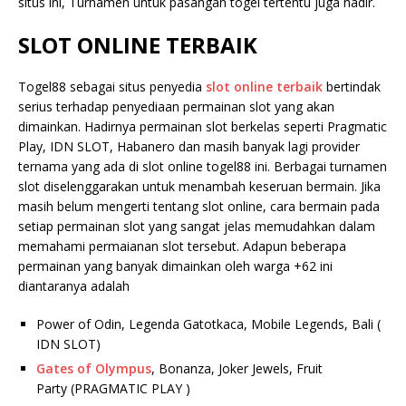
situs ini, Turnamen untuk pasangan togel tertentu juga hadir.
SLOT ONLINE TERBAIK
Togel88 sebagai situs penyedia
slot online terbaik
bertindak
serius terhadap penyediaan permainan slot yang akan
dimainkan. Hadirnya permainan slot berkelas seperti Pragmatic
Play, IDN SLOT, Habanero dan masih banyak lagi provider
ternama yang ada di slot online togel88 ini. Berbagai turnamen
slot diselenggarakan untuk menambah keseruan bermain. Jika
masih belum mengerti tentang slot online, cara bermain pada
setiap permainan slot yang sangat jelas memudahkan dalam
memahami permaianan slot tersebut. Adapun beberapa
permainan yang banyak dimainkan oleh warga +62 ini
diantaranya adalah
Power of Odin, Legenda Gatotkaca, Mobile Legends, Bali (
IDN SLOT)
Gates of Olympus
, Bonanza, Joker Jewels, Fruit
Party (PRAGMATIC PLAY )