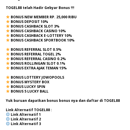
TOGEL88 telah Hadir Gebyar Bonus !!!
BONUS NEW MEMBER RP. 25,000 RIBU
BONUS DEPOSIT 10%
BONUS CASHBACK SLOT 3%
BONUS CASHBACK CASINO 10%
BONUS CASHBACK E-LOTTERY 10%
BONUS CASHBACK SPORTBOOK 10%
BONUS REFERRAL SLOT 0.5%
BONUS REFERRAL TOGEL 2%
BONUS REFERRAL CASINO 0.2%
BONUS ROLLINGAN SLOT 0.1%
BONUS EXTRA AJAK TEMAN 15%
BONUS LOTTERY JOWOPOOLS
BONUS MYSTERY BOX
BONUS LUCKY SPIN
BONUS 5 LUCKY BALL
Yuk buruan dapatkan bonus bonus nya dan daftar di TOGEL88
Link Alternatif TOGEL88 :
Link Alternatif
1
Link Alternatif
2
Link Alternatif 3