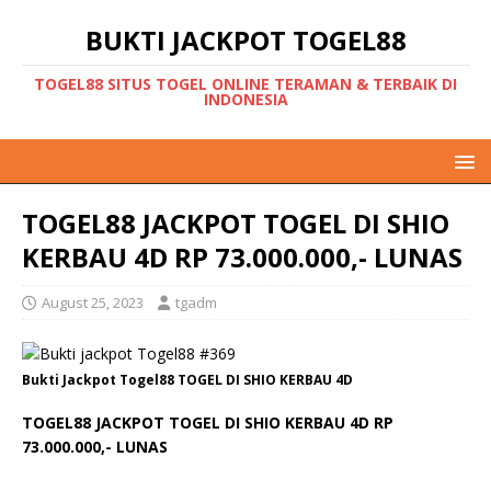
BUKTI JACKPOT TOGEL88
TOGEL88 SITUS TOGEL ONLINE TERAMAN & TERBAIK DI
INDONESIA
TOGEL88 JACKPOT TOGEL DI SHIO
KERBAU 4D RP 73.000.000,- LUNAS
August 25, 2023
tgadm
Bukti Jackpot Togel88 TOGEL DI SHIO KERBAU 4D
TOGEL88 JACKPOT TOGEL DI SHIO KERBAU 4D RP
73.000.000,- LUNAS