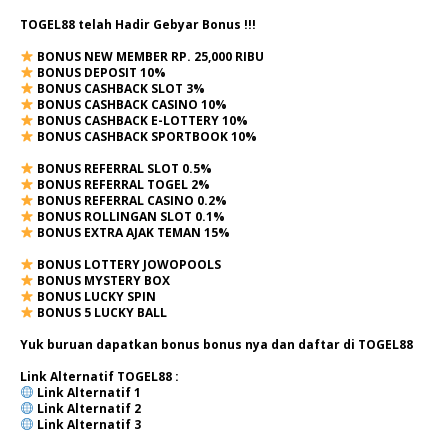
TOGEL88 telah Hadir Gebyar Bonus !!!
BONUS NEW MEMBER RP. 25,000 RIBU
BONUS DEPOSIT 10%
BONUS CASHBACK SLOT 3%
BONUS CASHBACK CASINO 10%
BONUS CASHBACK E-LOTTERY 10%
BONUS CASHBACK SPORTBOOK 10%
BONUS REFERRAL SLOT 0.5%
BONUS REFERRAL TOGEL 2%
BONUS REFERRAL CASINO 0.2%
BONUS ROLLINGAN SLOT 0.1%
BONUS EXTRA AJAK TEMAN 15%
BONUS LOTTERY JOWOPOOLS
BONUS MYSTERY BOX
BONUS LUCKY SPIN
BONUS 5 LUCKY BALL
Yuk buruan dapatkan bonus bonus nya dan daftar di TOGEL88
Link Alternatif TOGEL88 :
Link Alternatif
1
Link Alternatif
2
Link Alternatif 3