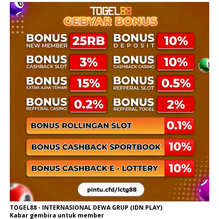
TOGEL88 - INTERNASIONAL DEWA GRUP (IDN PLAY)
Kabar gembira untuk member