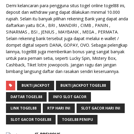
Demi kelancaran para pengguna situs togel online togel88 ini,
deposit dan withdraw yang dapat dilakukan minimal 10.000
rupiah. Selain itu banyak pilihan rekening Bank yang dapat anda
daftarkan yaitu BCA , BRI , MANDIRI , CIMB , PANIN ,
SINARMAS , BSI , JENIUS , MAYBANK , MEGA , PERMATA.
Selain rekening bank tersebut juga dapat melalui e-wallet /
dompet digital seperti DANA, GOPAY, OVO. Sebagai pelengkap
lainnya, togel88 juga memberikan bonus yang sangat banyak
untuk para pemain setia, seperti Lucky Spin, Mistery Box,
Cashback, Tiket lotre jowopools. Jangan ragu dan jangan
bimbang langsung daftar dan rasakan sendiri keseruannya.
BUKTI JACKPOT
BUKTI JACKPOT TOGEL88
DAFTAR TOGEL88
INFO SLOT GACOR
LINK TOGEL88
RTP HARI INI
SLOT GACOR HARI INI
SLOT GACOR TOGEL88
TOGEL88 PENIPU