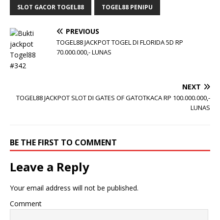
SLOT GACOR TOGEL88
TOGEL88 PENIPU
PREVIOUS
TOGEL88 JACKPOT TOGEL DI FLORIDA 5D RP
70.000.000,- LUNAS
NEXT
TOGEL88 JACKPOT SLOT DI GATES OF GATOTKACA RP 100.000.000,-
LUNAS
BE THE FIRST TO COMMENT
Leave a Reply
Your email address will not be published.
Comment