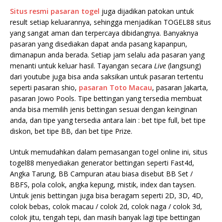
Situs resmi pasaran togel
juga dijadikan patokan untuk
result setiap keluarannya, sehingga menjadikan TOGEL88 situs
yang sangat aman dan terpercaya dibidangnya. Banyaknya
pasaran yang disediakan dapat anda pasang kapanpun,
dimanapun anda berada. Setiap jam selalu ada pasaran yang
menanti untuk keluar hasil. Tayangan secara
Live
(langsung)
dari youtube juga bisa anda saksikan untuk pasaran tertentu
seperti pasaran shio,
pasaran Toto Macau
, pasaran Jakarta,
pasaran Jowo Pools. Tipe bettingan yang tersedia membuat
anda bisa memilih jenis bettingan sesuai dengan keinginan
anda, dan tipe yang tersedia antara lain : bet tipe full, bet tipe
diskon, bet tipe BB, dan bet tipe Prize.
Untuk memudahkan dalam pemasangan togel online ini, situs
togel88 menyediakan generator bettingan seperti Fast4d,
Angka Tarung, BB Campuran atau biasa disebut BB Set /
BBFS, pola colok, angka kepung, mistik, index dan taysen.
Untuk jenis bettingan juga bisa beragam seperti 2D, 3D, 4D,
colok bebas, colok macau / colok 2d, colok naga / colok 3d,
colok jitu, tengah tepi, dan masih banyak lagi tipe bettingan