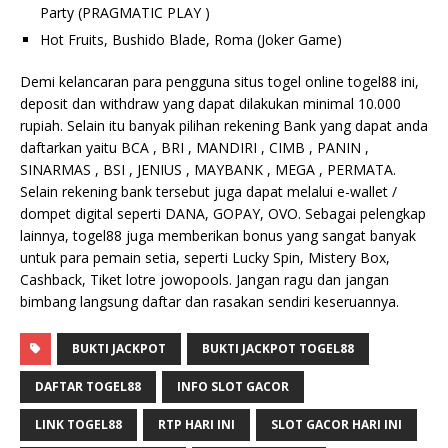
Party (PRAGMATIC PLAY )
Hot Fruits, Bushido Blade, Roma (Joker Game)
Demi kelancaran para pengguna situs togel online togel88 ini,
deposit dan withdraw yang dapat dilakukan minimal 10.000
rupiah. Selain itu banyak pilihan rekening Bank yang dapat anda
daftarkan yaitu BCA , BRI , MANDIRI , CIMB , PANIN ,
SINARMAS , BSI , JENIUS , MAYBANK , MEGA , PERMATA.
Selain rekening bank tersebut juga dapat melalui e-wallet /
dompet digital seperti DANA, GOPAY, OVO. Sebagai pelengkap
lainnya, togel88 juga memberikan bonus yang sangat banyak
untuk para pemain setia, seperti Lucky Spin, Mistery Box,
Cashback, Tiket lotre jowopools. Jangan ragu dan jangan
bimbang langsung daftar dan rasakan sendiri keseruannya.
BUKTI JACKPOT
BUKTI JACKPOT TOGEL88
DAFTAR TOGEL88
INFO SLOT GACOR
LINK TOGEL88
RTP HARI INI
SLOT GACOR HARI INI