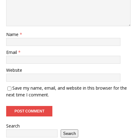
Name
*
Email
*
Website
Save my name, email, and website in this browser for the
next time I comment.
Search
Search