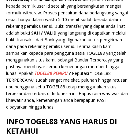
kepada pemilik user id setelah yang bersangkutan mengisi
formulir withdraw. Proses pencairan dana berlangsung sangat
cepat hanya dalam waktu 5-10 menit sudah berada dalam
rekening pemilik user id. Bukti transfer yang dapat anda lihat
adalah bukti
SAH / VALID
yang langsung di dapatkan melalui
bukti transaksi dari Bank yang digunakan untuk pengiriman
dana pada rekening pemilik user id. Terima kasih kami
sampaikan kepada para pengguna setia TOGEL88 yang telah
menggunakan situs kami, sebagai Bandar Terpercaya yang
pastinya membayar semua kemenangan member hingga
lunas. Apakah
TOGEL88 PENIPU
? Reputasi “TOGEL88
TERPERCAYA” sudah sangat melekat. puluhan hingga ratusan
ribu pengguna setia TOGEL88 tetap menggunakan situs
terbesar dan terbaik di Indonesia ini. Hapus rasa was-was dan
khawatir anda, kemenangan anda berapapun PASTI
dibayarkan hingga lunas.
INFO TOGEL88 YANG HARUS DI
KETAHUI