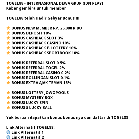
TOGEL88 - INTERNASIONAL DEWA GRUP (IDN PLAY)
Kabar gembira untuk member
TOGEL88 telah Hadir Gebyar Bonus !!!
BONUS NEW MEMBER RP. 25,000 RIBU
BONUS DEPOSIT 10%
BONUS CASHBACK SLOT 3%
BONUS CASHBACK CASINO 10%
BONUS CASHBACK E-LOTTERY 10%
BONUS CASHBACK SPORTBOOK 10%
BONUS REFERRAL SLOT 0.5%
BONUS REFERRAL TOGEL 2%
BONUS REFERRAL CASINO 0.2%
BONUS ROLLINGAN SLOT 0.1%
BONUS EXTRA AJAK TEMAN 15%
BONUS LOTTERY JOWOPOOLS
BONUS MYSTERY BOX
BONUS LUCKY SPIN
BONUS 5 LUCKY BALL
Yuk buruan dapatkan bonus bonus nya dan daftar di TOGEL88
Link Alternatif TOGEL88 :
Link Alternatif
1
Link Alternatif
2