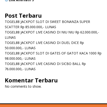
Link Alternatif 3
Post Terbaru
TOGEL88 JACKPOT SLOT DI SWEET BONANZA SUPER
SCATTER Rp 85.000.000,- LUNAS
TOGEL88 JACKPOT LIVE CASINO DI NIU NIU Rp 62.000.000,-
LUNAS
TOGEL88 JACKPOT LIVE CASINO DI DUEL DICE Rp
50.000.000,- LUNAS
TOGEL88 JACKPOT SLOT DI GATES OF GATOT KACA 1000 Rp
98.000.000,- LUNAS
TOGEL88 JACKPOT LIVE CASINO DI SICBO BALL Rp
76.000.000,- LUNAS
Komentar Terbaru
No comments to show.