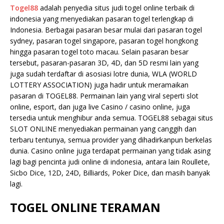
Togel88
adalah penyedia situs judi togel online terbaik di
indonesia yang menyediakan pasaran togel terlengkap di
Indonesia. Berbagai pasaran besar mulai dari pasaran togel
sydney, pasaran togel singapore, pasaran togel hongkong
hingga pasaran togel toto macau. Selain pasaran besar
tersebut, pasaran-pasaran 3D, 4D, dan 5D resmi lain yang
juga sudah terdaftar di asosiasi lotre dunia, WLA (WORLD
LOTTERY ASSOCIATION) juga hadir untuk meramaikan
pasaran di TOGEL88. Permainan lain yang viral seperti slot
online, esport, dan juga live Casino / casino online, juga
tersedia untuk menghibur anda semua. TOGEL88 sebagai situs
SLOT ONLINE menyediakan permainan yang canggih dan
terbaru tentunya, semua provider yang dihadirkanpun berkelas
dunia. Casino online juga terdapat permainan yang tidak asing
lagi bagi pencinta judi online di indonesia, antara lain Roullete,
Sicbo Dice, 12D, 24D, Billiards, Poker Dice, dan masih banyak
lagi.
TOGEL ONLINE TERAMAN