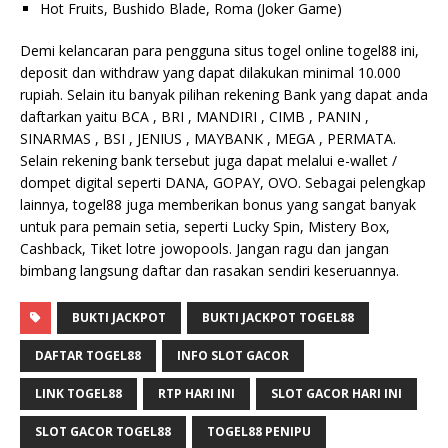
Hot Fruits, Bushido Blade, Roma (Joker Game)
Demi kelancaran para pengguna situs togel online togel88 ini,
deposit dan withdraw yang dapat dilakukan minimal 10.000
rupiah. Selain itu banyak pilihan rekening Bank yang dapat anda
daftarkan yaitu BCA , BRI , MANDIRI , CIMB , PANIN ,
SINARMAS , BSI , JENIUS , MAYBANK , MEGA , PERMATA.
Selain rekening bank tersebut juga dapat melalui e-wallet /
dompet digital seperti DANA, GOPAY, OVO. Sebagai pelengkap
lainnya, togel88 juga memberikan bonus yang sangat banyak
untuk para pemain setia, seperti Lucky Spin, Mistery Box,
Cashback, Tiket lotre jowopools. Jangan ragu dan jangan
bimbang langsung daftar dan rasakan sendiri keseruannya.
BUKTI JACKPOT
BUKTI JACKPOT TOGEL88
DAFTAR TOGEL88
INFO SLOT GACOR
LINK TOGEL88
RTP HARI INI
SLOT GACOR HARI INI
SLOT GACOR TOGEL88
TOGEL88 PENIPU