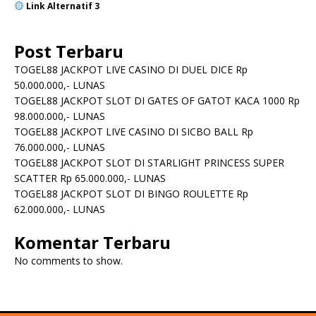
Link Alternatif 3
Post Terbaru
TOGEL88 JACKPOT LIVE CASINO DI DUEL DICE Rp
50.000.000,- LUNAS
TOGEL88 JACKPOT SLOT DI GATES OF GATOT KACA 1000 Rp
98.000.000,- LUNAS
TOGEL88 JACKPOT LIVE CASINO DI SICBO BALL Rp
76.000.000,- LUNAS
TOGEL88 JACKPOT SLOT DI STARLIGHT PRINCESS SUPER
SCATTER Rp 65.000.000,- LUNAS
TOGEL88 JACKPOT SLOT DI BINGO ROULETTE Rp
62.000.000,- LUNAS
Komentar Terbaru
No comments to show.