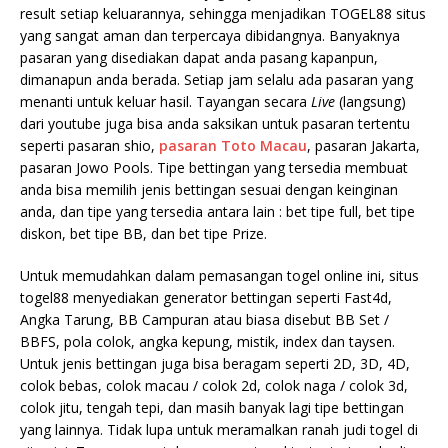
result setiap keluarannya, sehingga menjadikan TOGEL88 situs
yang sangat aman dan terpercaya dibidangnya. Banyaknya
pasaran yang disediakan dapat anda pasang kapanpun,
dimanapun anda berada. Setiap jam selalu ada pasaran yang
menanti untuk keluar hasil. Tayangan secara
Live
(langsung)
dari youtube juga bisa anda saksikan untuk pasaran tertentu
seperti pasaran shio,
pasaran Toto Macau
, pasaran Jakarta,
pasaran Jowo Pools. Tipe bettingan yang tersedia membuat
anda bisa memilih jenis bettingan sesuai dengan keinginan
anda, dan tipe yang tersedia antara lain : bet tipe full, bet tipe
diskon, bet tipe BB, dan bet tipe Prize.
Untuk memudahkan dalam pemasangan togel online ini, situs
togel88 menyediakan generator bettingan seperti Fast4d,
Angka Tarung, BB Campuran atau biasa disebut BB Set /
BBFS, pola colok, angka kepung, mistik, index dan taysen.
Untuk jenis bettingan juga bisa beragam seperti 2D, 3D, 4D,
colok bebas, colok macau / colok 2d, colok naga / colok 3d,
colok jitu, tengah tepi, dan masih banyak lagi tipe bettingan
yang lainnya. Tidak lupa untuk meramalkan ranah judi togel di