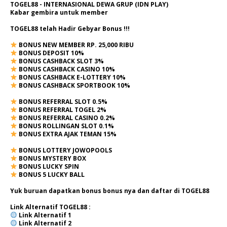
TOGEL88 - INTERNASIONAL DEWA GRUP (IDN PLAY)
Kabar gembira untuk member
TOGEL88 telah Hadir Gebyar Bonus !!!
BONUS NEW MEMBER RP. 25,000 RIBU
BONUS DEPOSIT 10%
BONUS CASHBACK SLOT 3%
BONUS CASHBACK CASINO 10%
BONUS CASHBACK E-LOTTERY 10%
BONUS CASHBACK SPORTBOOK 10%
BONUS REFERRAL SLOT 0.5%
BONUS REFERRAL TOGEL 2%
BONUS REFERRAL CASINO 0.2%
BONUS ROLLINGAN SLOT 0.1%
BONUS EXTRA AJAK TEMAN 15%
BONUS LOTTERY JOWOPOOLS
BONUS MYSTERY BOX
BONUS LUCKY SPIN
BONUS 5 LUCKY BALL
Yuk buruan dapatkan bonus bonus nya dan daftar di TOGEL88
Link Alternatif TOGEL88 :
Link Alternatif
1
Link Alternatif
2