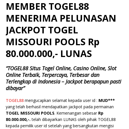
MEMBER TOGEL88
MENERIMA PELUNASAN
JACKPOT TOGEL
MISSOURI POOLS Rp
80.000.000,- LUNAS
“TOGEL88 Situs Togel Online, Casino Online, Slot
Online Terbaik, Terpercaya, Terbesar dan
Terlengkap di Indonesia – Jackpot berapapun pasti
dibayar”
TOGEL88
mengucapkan selamat kepada user id :
MUD***
yang telah berhasil mendapatkan jackpot pada permainan
TOGEL MISSOURI
POOLS
. Kemenangan sebesar
Rp
80.000.000
,-.
telah dibayarkan LUNAS oleh pihak TOGEL88
kepada pemilik user id setelah yang bersangkutan mengisi