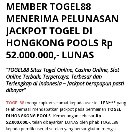
MEMBER TOGEL88
MENERIMA PELUNASAN
JACKPOT TOGEL DI
HONGKONG POOLS Rp
52.000.000,- LUNAS
“TOGEL88 Situs Togel Online, Casino Online, Slot
Online Terbaik, Terpercaya, Terbesar dan
Terlengkap di Indonesia – Jackpot berapapun pasti
dibayar”
TOGEL88
mengucapkan selamat kepada user id :
LEN***
yang
telah berhasil mendapatkan jackpot pada permainan
TOGEL
DI HONGKONG POOLS.
Kemenangan sebesar
Rp
52.000.000
,-.
telah dibayarkan LUNAS oleh pihak TOGEL88
kepada pemilik user id setelah yang bersangkutan mengisi