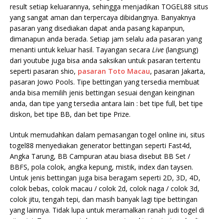
result setiap keluarannya, sehingga menjadikan TOGEL88 situs
yang sangat aman dan terpercaya dibidangnya. Banyaknya
pasaran yang disediakan dapat anda pasang kapanpun,
dimanapun anda berada. Setiap jam selalu ada pasaran yang
menanti untuk keluar hasil. Tayangan secara
Live
(langsung)
dari youtube juga bisa anda saksikan untuk pasaran tertentu
seperti pasaran shio,
pasaran Toto Macau
, pasaran Jakarta,
pasaran Jowo Pools. Tipe bettingan yang tersedia membuat
anda bisa memilih jenis bettingan sesuai dengan keinginan
anda, dan tipe yang tersedia antara lain : bet tipe full, bet tipe
diskon, bet tipe BB, dan bet tipe Prize.
Untuk memudahkan dalam pemasangan togel online ini, situs
togel88 menyediakan generator bettingan seperti Fast4d,
Angka Tarung, BB Campuran atau biasa disebut BB Set /
BBFS, pola colok, angka kepung, mistik, index dan taysen.
Untuk jenis bettingan juga bisa beragam seperti 2D, 3D, 4D,
colok bebas, colok macau / colok 2d, colok naga / colok 3d,
colok jitu, tengah tepi, dan masih banyak lagi tipe bettingan
yang lainnya. Tidak lupa untuk meramalkan ranah judi togel di