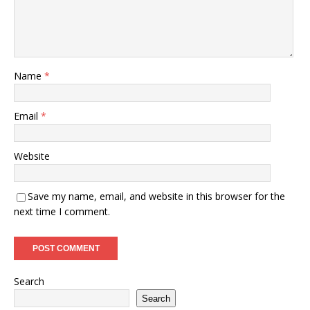
Name
*
Email
*
Website
Save my name, email, and website in this browser for the
next time I comment.
Search
Search