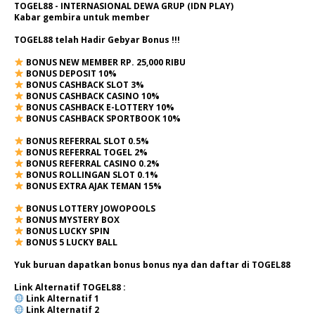
TOGEL88 - INTERNASIONAL DEWA GRUP (IDN PLAY)
Kabar gembira untuk member
TOGEL88 telah Hadir Gebyar Bonus !!!
BONUS NEW MEMBER RP. 25,000 RIBU
BONUS DEPOSIT 10%
BONUS CASHBACK SLOT 3%
BONUS CASHBACK CASINO 10%
BONUS CASHBACK E-LOTTERY 10%
BONUS CASHBACK SPORTBOOK 10%
BONUS REFERRAL SLOT 0.5%
BONUS REFERRAL TOGEL 2%
BONUS REFERRAL CASINO 0.2%
BONUS ROLLINGAN SLOT 0.1%
BONUS EXTRA AJAK TEMAN 15%
BONUS LOTTERY JOWOPOOLS
BONUS MYSTERY BOX
BONUS LUCKY SPIN
BONUS 5 LUCKY BALL
Yuk buruan dapatkan bonus bonus nya dan daftar di TOGEL88
Link Alternatif TOGEL88 :
Link Alternatif
1
Link Alternatif
2