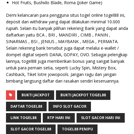
Hot Fruits, Bushido Blade, Roma (Joker Game)
Demi kelancaran para pengguna situs togel online togel88 ini,
deposit dan withdraw yang dapat dilakukan minimal 10.000
rupiah. Selain itu banyak pilihan rekening Bank yang dapat anda
daftarkan yaitu BCA , BRI , MANDIRI , CIMB , PANIN ,
SINARMAS , BSI , JENIUS , MAYBANK , MEGA , PERMATA.
Selain rekening bank tersebut juga dapat melalui e-wallet /
dompet digital seperti DANA, GOPAY, OVO. Sebagai pelengkap
lainnya, togel88 juga memberikan bonus yang sangat banyak
untuk para pemain setia, seperti Lucky Spin, Mistery Box,
Cashback, Tiket lotre jowopools. Jangan ragu dan jangan
bimbang langsung daftar dan rasakan sendiri keseruannya.
BUKTI JACKPOT
BUKTI JACKPOT TOGEL88
DAFTAR TOGEL88
INFO SLOT GACOR
LINK TOGEL88
RTP HARI INI
SLOT GACOR HARI INI
SLOT GACOR TOGEL88
TOGEL88 PENIPU