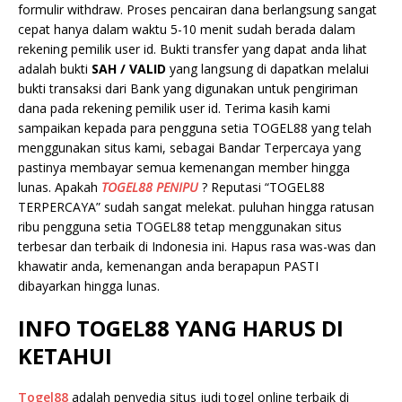
formulir withdraw. Proses pencairan dana berlangsung sangat
cepat hanya dalam waktu 5-10 menit sudah berada dalam
rekening pemilik user id. Bukti transfer yang dapat anda lihat
adalah bukti
SAH / VALID
yang langsung di dapatkan melalui
bukti transaksi dari Bank yang digunakan untuk pengiriman
dana pada rekening pemilik user id. Terima kasih kami
sampaikan kepada para pengguna setia TOGEL88 yang telah
menggunakan situs kami, sebagai Bandar Terpercaya yang
pastinya membayar semua kemenangan member hingga
lunas. Apakah
TOGEL88 PENIPU
? Reputasi “TOGEL88
TERPERCAYA” sudah sangat melekat. puluhan hingga ratusan
ribu pengguna setia TOGEL88 tetap menggunakan situs
terbesar dan terbaik di Indonesia ini. Hapus rasa was-was dan
khawatir anda, kemenangan anda berapapun PASTI
dibayarkan hingga lunas.
INFO TOGEL88 YANG HARUS DI
KETAHUI
Togel88
adalah penyedia situs judi togel online terbaik di