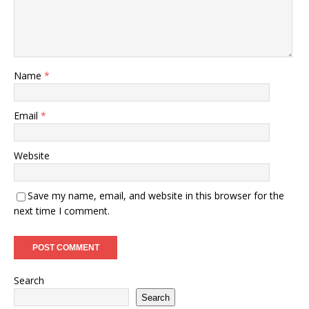
Name
*
Email
*
Website
Save my name, email, and website in this browser for the
next time I comment.
Search
Search