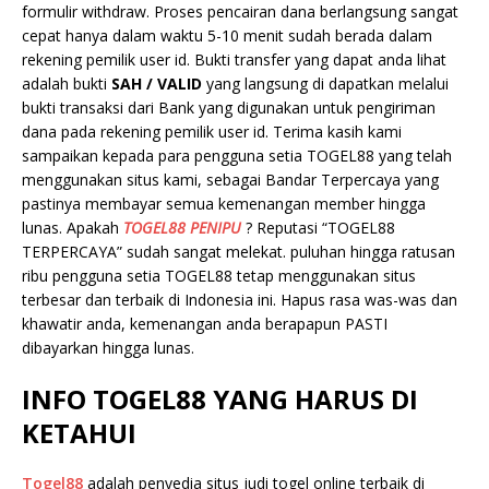
formulir withdraw. Proses pencairan dana berlangsung sangat
cepat hanya dalam waktu 5-10 menit sudah berada dalam
rekening pemilik user id. Bukti transfer yang dapat anda lihat
adalah bukti
SAH / VALID
yang langsung di dapatkan melalui
bukti transaksi dari Bank yang digunakan untuk pengiriman
dana pada rekening pemilik user id. Terima kasih kami
sampaikan kepada para pengguna setia TOGEL88 yang telah
menggunakan situs kami, sebagai Bandar Terpercaya yang
pastinya membayar semua kemenangan member hingga
lunas. Apakah
TOGEL88 PENIPU
? Reputasi “TOGEL88
TERPERCAYA” sudah sangat melekat. puluhan hingga ratusan
ribu pengguna setia TOGEL88 tetap menggunakan situs
terbesar dan terbaik di Indonesia ini. Hapus rasa was-was dan
khawatir anda, kemenangan anda berapapun PASTI
dibayarkan hingga lunas.
INFO TOGEL88 YANG HARUS DI
KETAHUI
Togel88
adalah penyedia situs judi togel online terbaik di