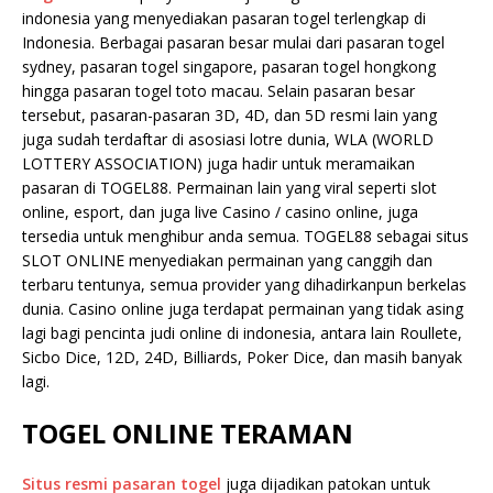
indonesia yang menyediakan pasaran togel terlengkap di
Indonesia. Berbagai pasaran besar mulai dari pasaran togel
sydney, pasaran togel singapore, pasaran togel hongkong
hingga pasaran togel toto macau. Selain pasaran besar
tersebut, pasaran-pasaran 3D, 4D, dan 5D resmi lain yang
juga sudah terdaftar di asosiasi lotre dunia, WLA (WORLD
LOTTERY ASSOCIATION) juga hadir untuk meramaikan
pasaran di TOGEL88. Permainan lain yang viral seperti slot
online, esport, dan juga live Casino / casino online, juga
tersedia untuk menghibur anda semua. TOGEL88 sebagai situs
SLOT ONLINE menyediakan permainan yang canggih dan
terbaru tentunya, semua provider yang dihadirkanpun berkelas
dunia. Casino online juga terdapat permainan yang tidak asing
lagi bagi pencinta judi online di indonesia, antara lain Roullete,
Sicbo Dice, 12D, 24D, Billiards, Poker Dice, dan masih banyak
lagi.
TOGEL ONLINE TERAMAN
Situs resmi pasaran togel
juga dijadikan patokan untuk