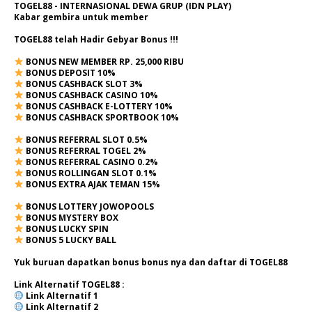
TOGEL88 - INTERNASIONAL DEWA GRUP (IDN PLAY)
Kabar gembira untuk member
TOGEL88 telah Hadir Gebyar Bonus !!!
BONUS NEW MEMBER RP. 25,000 RIBU
BONUS DEPOSIT 10%
BONUS CASHBACK SLOT 3%
BONUS CASHBACK CASINO 10%
BONUS CASHBACK E-LOTTERY 10%
BONUS CASHBACK SPORTBOOK 10%
BONUS REFERRAL SLOT 0.5%
BONUS REFERRAL TOGEL 2%
BONUS REFERRAL CASINO 0.2%
BONUS ROLLINGAN SLOT 0.1%
BONUS EXTRA AJAK TEMAN 15%
BONUS LOTTERY JOWOPOOLS
BONUS MYSTERY BOX
BONUS LUCKY SPIN
BONUS 5 LUCKY BALL
Yuk buruan dapatkan bonus bonus nya dan daftar di TOGEL88
Link Alternatif TOGEL88 :
Link Alternatif
1
Link Alternatif
2