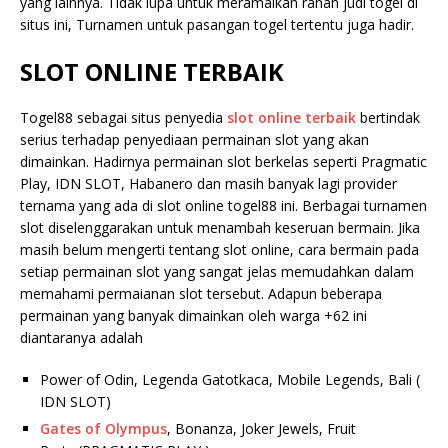
yang lainnya. Tidak lupa untuk meramalkan ranah judi togel di
situs ini, Turnamen untuk pasangan togel tertentu juga hadir.
SLOT ONLINE TERBAIK
Togel88 sebagai situs penyedia
slot online terbaik
bertindak
serius terhadap penyediaan permainan slot yang akan
dimainkan. Hadirnya permainan slot berkelas seperti Pragmatic
Play, IDN SLOT, Habanero dan masih banyak lagi provider
ternama yang ada di slot online togel88 ini. Berbagai turnamen
slot diselenggarakan untuk menambah keseruan bermain. Jika
masih belum mengerti tentang slot online, cara bermain pada
setiap permainan slot yang sangat jelas memudahkan dalam
memahami permaianan slot tersebut. Adapun beberapa
permainan yang banyak dimainkan oleh warga +62 ini
diantaranya adalah
Power of Odin, Legenda Gatotkaca, Mobile Legends, Bali (
IDN SLOT)
Gates of Olympus
, Bonanza, Joker Jewels, Fruit