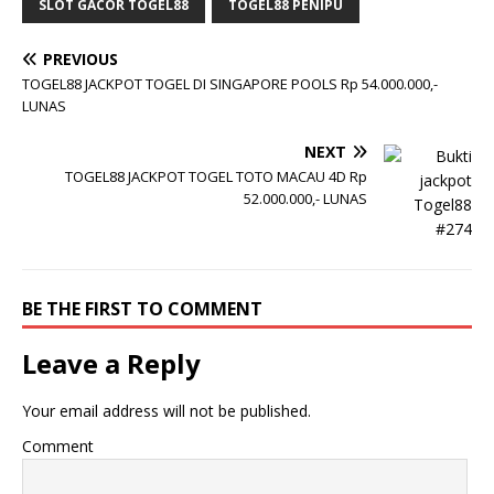
SLOT GACOR TOGEL88
TOGEL88 PENIPU
PREVIOUS
TOGEL88 JACKPOT TOGEL DI SINGAPORE POOLS Rp 54.000.000,-
LUNAS
NEXT
TOGEL88 JACKPOT TOGEL TOTO MACAU 4D Rp
52.000.000,- LUNAS
BE THE FIRST TO COMMENT
Leave a Reply
Your email address will not be published.
Comment