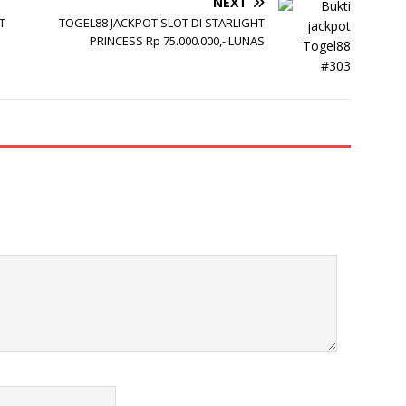
NEXT
T
TOGEL88 JACKPOT SLOT DI STARLIGHT
PRINCESS Rp 75.000.000,- LUNAS