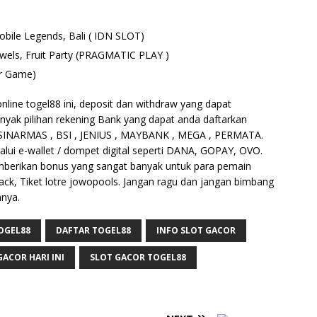
bile Legends, Bali ( IDN SLOT)
ewels, Fruit Party (PRAGMATIC PLAY )
er Game)
nline togel88 ini, deposit dan withdraw yang dapat
banyak pilihan rekening Bank yang dapat anda daftarkan
, SINARMAS , BSI , JENIUS , MAYBANK , MEGA , PERMATA.
lalui e-wallet / dompet digital seperti DANA, GOPAY, OVO.
emberikan bonus yang sangat banyak untuk para pemain
back, Tiket lotre jowopools. Jangan ragu dan jangan bimbang
nnya.
OGEL88
DAFTAR TOGEL88
INFO SLOT GACOR
GACOR HARI INI
SLOT GACOR TOGEL88