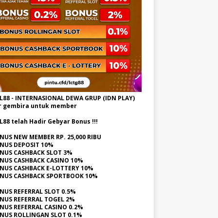
L88 - INTERNASIONAL DEWA GRUP (IDN PLAY)
r gembira untuk member
88 telah Hadir Gebyar Bonus !!!
NUS NEW MEMBER RP. 25,000 RIBU
NUS DEPOSIT 10%
NUS CASHBACK SLOT 3%
NUS CASHBACK CASINO 10%
NUS CASHBACK E-LOTTERY 10%
NUS CASHBACK SPORTBOOK 10%
NUS REFERRAL SLOT 0.5%
NUS REFERRAL TOGEL 2%
NUS REFERRAL CASINO 0.2%
NUS ROLLINGAN SLOT 0.1%