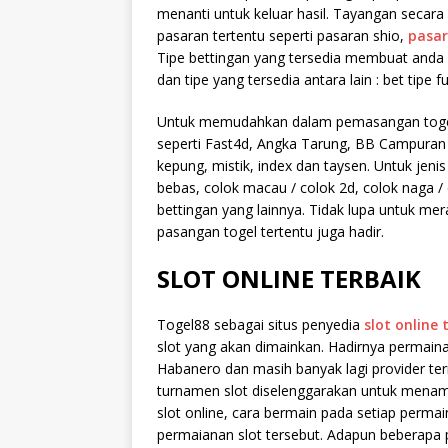
menanti untuk keluar hasil. Tayangan secara
pasaran tertentu seperti pasaran shio,
pasa
Tipe bettingan yang tersedia membuat anda b
dan tipe yang tersedia antara lain : bet tipe fu
Untuk memudahkan dalam pemasangan togel o
seperti Fast4d, Angka Tarung, BB Campuran 
kepung, mistik, index dan taysen. Untuk jeni
bebas, colok macau / colok 2d, colok naga / c
bettingan yang lainnya. Tidak lupa untuk mer
pasangan togel tertentu juga hadir.
SLOT ONLINE TERBAIK
Togel88 sebagai situs penyedia
slot online 
slot yang akan dimainkan. Hadirnya permaina
Habanero dan masih banyak lagi provider tern
turnamen slot diselenggarakan untuk menam
slot online, cara bermain pada setiap per
permaianan slot tersebut. Adapun beberapa 