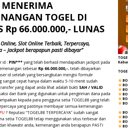
 MENERIMA
NANGAN TOGEL DI
Rp 66.000.000,- LUNAS
Online, Slot Online Terbaik, Terpercaya,
a – Jackpot berapapun pasti dibayar”
TOGE
 id :
PIN***
yang telah berhasil mendapatkan jackpot pada
Kaba
Kemenangan sebesar
Rp
66.000.000
,-.
telah dibayarkan
TOGEL
er id setelah yang bersangkutan mengisi formulir
BO
ng sangat cepat hanya dalam waktu 5-10 menit sudah
BO
transfer yang dapat anda lihat adalah bukti
SAH / VALID
BO
nsaksi dari Bank yang digunakan untuk pengiriman dana pada
BO
BO
i sampaikan kepada para pengguna setia TOGEL88 yang telah
BO
Terpercaya yang pastinya membayar semua kemenangan
IPU
? Reputasi “TOGEL88 TERPERCAYA” sudah sangat
BO
BO
una setia TOGEL88 tetap menggunakan situs terbesar dan
BO
as dan khawatir anda, kemenangan anda berapapun PASTI
BO