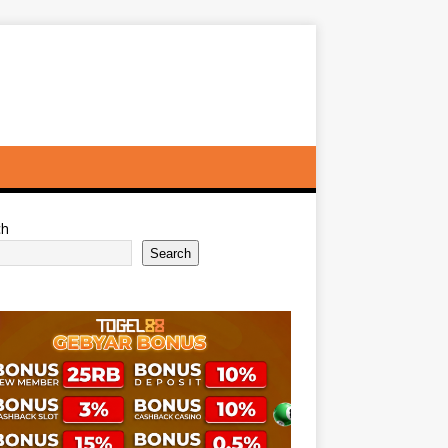
ch
Search