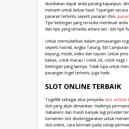
disediakan dapat anda pasang kapanpun, dim
menanti untuk keluar hasil. Tayangan secara
pasaran tertentu seperti pasaran shio,
pasa
Tipe bettingan yang tersedia membuat anda b
dan tipe yang tersedia antara lain : bet tipe fu
Untuk memudahkan dalam pemasangan togel o
seperti Fast4d, Angka Tarung, BB Campuran 
kepung, mistik, index dan taysen. Untuk jeni
bebas, colok macau / colok 2d, colok naga / c
bettingan yang lainnya. Tidak lupa untuk mer
pasangan togel tertentu juga hadir.
SLOT ONLINE TERBAIK
Togel88 sebagai situs penyedia
slot online 
slot yang akan dimainkan. Hadirnya permaina
Habanero dan masih banyak lagi provider tern
turnamen slot diselenggarakan untuk menam
slot online, cara bermain pada setiap per