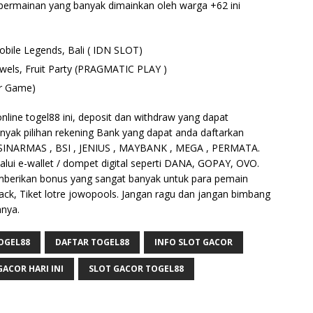
permainan yang banyak dimainkan oleh warga +62 ini
bile Legends, Bali ( IDN SLOT)
ewels, Fruit Party (PRAGMATIC PLAY )
er Game)
nline togel88 ini, deposit dan withdraw yang dapat
banyak pilihan rekening Bank yang dapat anda daftarkan
, SINARMAS , BSI , JENIUS , MAYBANK , MEGA , PERMATA.
lalui e-wallet / dompet digital seperti DANA, GOPAY, OVO.
emberikan bonus yang sangat banyak untuk para pemain
back, Tiket lotre jowopools. Jangan ragu dan jangan bimbang
nnya.
OGEL88
DAFTAR TOGEL88
INFO SLOT GACOR
GACOR HARI INI
SLOT GACOR TOGEL88