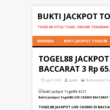
BUKTI JACKPOT T
TOGEL88 SITUS TOGEL ONLINE TERAMAN &
BERANDA
BUKTI JACKPOT TOGEL88
TOGEL88 JACKPOT 
BACCARAT 3 Rp 65
July 3, 2023
tgadm
Bukti Jackpot To
Bukti Jackpot Togel88 LIVE CASINO BACCARAT 
TOGEL88 JACKPOT LIVE CASINO DI BACCAR