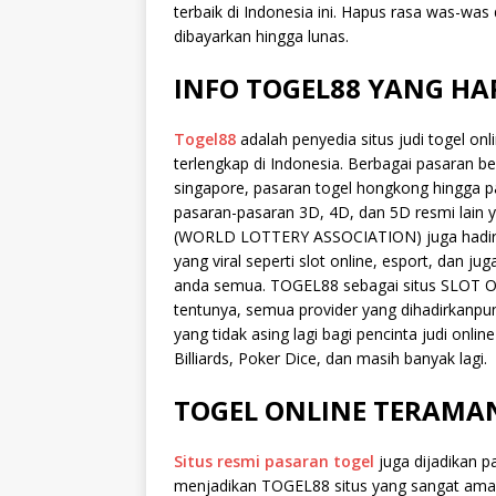
terbaik di Indonesia ini. Hapus rasa was-w
dibayarkan hingga lunas.
INFO TOGEL88 YANG HA
Togel88
adalah penyedia situs judi togel on
terlengkap di Indonesia. Berbagai pasaran be
singapore, pasaran togel hongkong hingga pa
pasaran-pasaran 3D, 4D, dan 5D resmi lain ya
(WORLD LOTTERY ASSOCIATION) juga hadir 
yang viral seperti slot online, esport, dan ju
anda semua. TOGEL88 sebagai situs SLOT O
tentunya, semua provider yang dihadirkanpun
yang tidak asing lagi bagi pencinta judi onlin
Billiards, Poker Dice, dan masih banyak lagi.
TOGEL ONLINE TERAMA
Situs resmi pasaran togel
juga dijadikan p
menjadikan TOGEL88 situs yang sangat aman