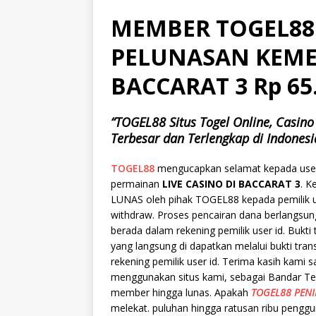
MEMBER TOGEL88
PELUNASAN KEME
BACCARAT 3 Rp 65
“TOGEL88 Situs Togel Online, Casino 
Terbesar dan Terlengkap di Indonesi
TOGEL88
mengucapkan selamat kepada user
permainan
LIVE CASINO DI BACCARAT 3
. 
LUNAS oleh pihak TOGEL88 kepada pemilik us
withdraw. Proses pencairan dana berlangsu
berada dalam rekening pemilik user id. Bukti 
yang langsung di dapatkan melalui bukti tra
rekening pemilik user id. Terima kasih kam
menggunakan situs kami, sebagai Bandar 
member hingga lunas. Apakah
TOGEL88 PEN
melekat. puluhan hingga ratusan ribu pengg