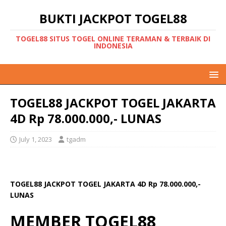
BUKTI JACKPOT TOGEL88
TOGEL88 SITUS TOGEL ONLINE TERAMAN & TERBAIK DI
INDONESIA
TOGEL88 JACKPOT TOGEL JAKARTA
4D Rp 78.000.000,- LUNAS
July 1, 2023
tgadm
TOGEL88 JACKPOT TOGEL JAKARTA 4D Rp 78.000.000,-
LUNAS
MEMBER TOGEL88