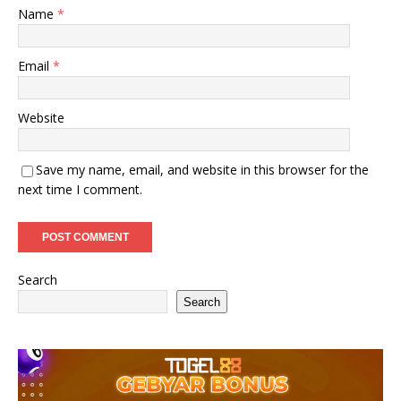
Name
*
Email
*
Website
Save my name, email, and website in this browser for the
next time I comment.
Search
Search