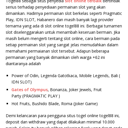
Togel88 sebagai situs penyedia
slot online terbaik
bertindak
serius terhadap penyediaan permainan slot yang akan
dimainkan. Hadirnya permainan slot berkelas seperti Pragmatic
Play, IDN SLOT, Habanero dan masih banyak lagi provider
ternama yang ada di slot online togel88 ini. Berbagai turnamen
slot diselenggarakan untuk menambah keseruan bermain. Jika
masih belum mengerti tentang slot online, cara bermain pada
setiap permainan slot yang sangat jelas memudahkan dalam
memahami permaianan slot tersebut. Adapun beberapa
permainan yang banyak dimainkan oleh warga +62 ini
diantaranya adalah
Power of Odin, Legenda Gatotkaca, Mobile Legends, Bali (
IDN SLOT)
Gates of Olympus
, Bonanza, Joker Jewels, Fruit
Party (PRAGMATIC PLAY )
Hot Fruits, Bushido Blade, Roma (Joker Game)
Demi kelancaran para pengguna situs togel online togel88 ini,
deposit dan withdraw yang dapat dilakukan minimal 10.000