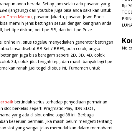
anapun anda berada. Setiap jam selalu ada pasaran yang
Rp 7
Live
(langsung) dari youtube juga bisa anda saksikan untuk
TOGE
ran Toto Macau
, pasaran Jakarta, pasaran Jowo Pools.
PRIN
isa memilih jenis bettingan sesuai dengan keinginan anda,
LUN
ll, bet tipe diskon, bet tipe BB, dan bet tipe Prize.
Ko
nline ini, situs togel88 menyediakan generator bettingan
No c
atau biasa disebut BB Set / BBFS, pola colok, angka
s bettingan juga bisa beragam seperti 2D, 3D, 4D, colok
olok 3d, colok jitu, tengah tepi, dan masih banyak lagi tipe
amalkan ranah judi togel di situs ini, Turnamen untuk
terbaik
bertindak serius terhadap penyediaan permainan
n slot berkelas seperti Pragmatic Play, IDN SLOT,
ama yang ada di slot online togel88 ini. Berbagai
bah keseruan bermain. Jika masih belum mengerti tentang
mainan slot yang sangat jelas memudahkan dalam memahami