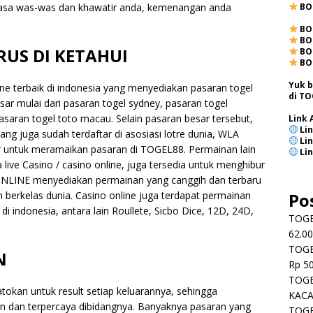
s rasa was-was dan khawatir anda, kemenangan anda
BO
BO
BO
RUS DI KETAHUI
BO
BO
Yuk b
line terbaik di indonesia yang menyediakan pasaran togel
di TO
sar mulai dari pasaran togel sydney, pasaran togel
saran togel toto macau. Selain pasaran besar tersebut,
Link 
Li
ng juga sudah terdaftar di asosiasi lotre dunia, WLA
Li
untuk meramaikan pasaran di TOGEL88. Permainan lain
Lin
ga live Casino / casino online, juga tersedia untuk menghibur
NLINE menyediakan permainan yang canggih dan terbaru
 berkelas dunia. Casino online juga terdapat permainan
Po
e di indonesia, antara lain Roullete, Sicbo Dice, 12D, 24D,
TOGE
62.0
TOGE
N
Rp 5
TOGE
atokan untuk result setiap keluarannya, sehingga
KACA
 dan terpercaya dibidangnya. Banyaknya pasaran yang
TOGE