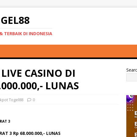
OGEL88
 TERBAIK DI INDONESIA
LIVE CASINO DI
Sear
.000.000,- LUNAS
ckpot Togel88
0
RAT 3
AT 3 Rp 68.000.000,- LUNAS