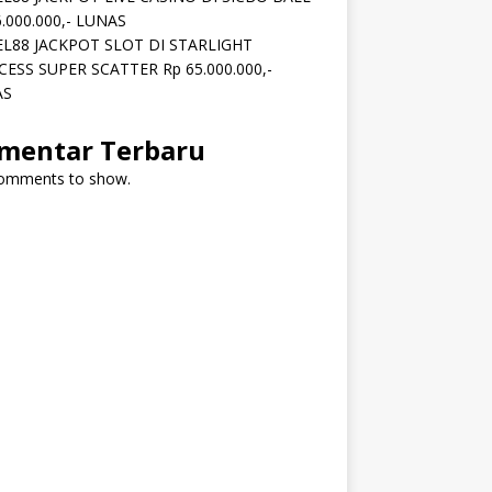
6.000.000,- LUNAS
L88 JACKPOT SLOT DI STARLIGHT
CESS SUPER SCATTER Rp 65.000.000,-
AS
mentar Terbaru
omments to show.