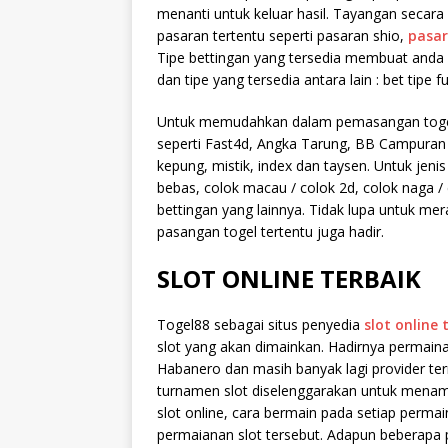
menanti untuk keluar hasil. Tayangan secara
pasaran tertentu seperti pasaran shio,
pasa
Tipe bettingan yang tersedia membuat anda b
dan tipe yang tersedia antara lain : bet tipe fu
Untuk memudahkan dalam pemasangan togel o
seperti Fast4d, Angka Tarung, BB Campuran 
kepung, mistik, index dan taysen. Untuk jeni
bebas, colok macau / colok 2d, colok naga / c
bettingan yang lainnya. Tidak lupa untuk mer
pasangan togel tertentu juga hadir.
SLOT ONLINE TERBAIK
Togel88 sebagai situs penyedia
slot online 
slot yang akan dimainkan. Hadirnya permaina
Habanero dan masih banyak lagi provider tern
turnamen slot diselenggarakan untuk menam
slot online, cara bermain pada setiap per
permaianan slot tersebut. Adapun beberapa 