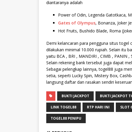
diantaranya adalah
Power of Odin, Legenda Gatotkaca, Mo
Gates of Olympus
, Bonanza, Joker J
Hot Fruits, Bushido Blade, Roma (Jok
Demi kelancaran para pengguna situs togel o
dilakukan minimal 10.000 rupiah. Selain itu 
yaitu BCA , BRI , MANDIRI , CIMB , PANIN 
Selain rekening bank tersebut juga dapat me
Sebagai pelengkap lainnya, togel88 juga m
setia, seperti Lucky Spin, Mistery Box, Cash
langsung daftar dan rasakan sendiri keserua
BUKTI JACKPOT
BUKTI JACKPOT T
LINK TOGEL88
RTP HARI INI
SLOT 
TOGEL88 PENIPU