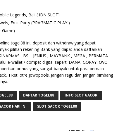
bile Legends, Bali ( IDN SLOT)
ewels, Fruit Party (PRAGMATIC PLAY )
er Game)
nline togel88 ini, deposit dan withdraw yang dapat
banyak pilihan rekening Bank yang dapat anda daftarkan
, SINARMAS , BSI , JENIUS , MAYBANK , MEGA , PERMATA.
lalui e-wallet / dompet digital seperti DANA, GOPAY, OVO.
emberikan bonus yang sangat banyak untuk para pemain
back, Tiket lotre jowopools. Jangan ragu dan jangan bimbang
nnya.
OGEL88
DAFTAR TOGEL88
INFO SLOT GACOR
GACOR HARI INI
SLOT GACOR TOGEL88