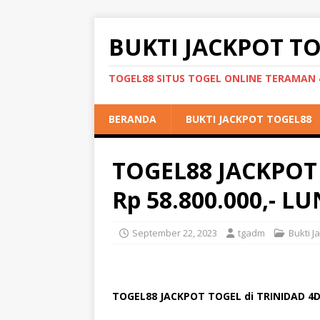
BUKTI JACKPOT T
TOGEL88 SITUS TOGEL ONLINE TERAMAN &
BERANDA
BUKTI JACKPOT TOGEL88
TOGEL88 JACKPOT 
Rp 58.800.000,- L
September 22, 2023
tgadm
Bukti J
TOGEL88 JACKPOT TOGEL di TRINIDAD 4D 