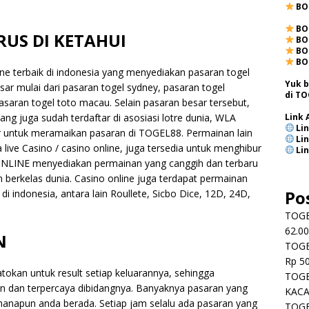
BO
BO
RUS DI KETAHUI
BO
BO
BO
line terbaik di indonesia yang menyediakan pasaran togel
Yuk b
sar mulai dari pasaran togel sydney, pasaran togel
di TO
saran togel toto macau. Selain pasaran besar tersebut,
ng juga sudah terdaftar di asosiasi lotre dunia, WLA
Link 
Li
untuk meramaikan pasaran di TOGEL88. Permainan lain
Li
ga live Casino / casino online, juga tersedia untuk menghibur
Lin
NLINE menyediakan permainan yang canggih dan terbaru
 berkelas dunia. Casino online juga terdapat permainan
Po
e di indonesia, antara lain Roullete, Sicbo Dice, 12D, 24D,
TOGE
62.0
N
TOGE
Rp 5
atokan untuk result setiap keluarannya, sehingga
TOGE
 dan terpercaya dibidangnya. Banyaknya pasaran yang
KACA
anapun anda berada. Setiap jam selalu ada pasaran yang
TOGE