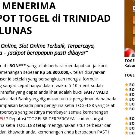
 MENERIMA
OT TOGEL di TRINIDAD
- LUNAS
Online, Slot Online Terbaik, Terpercaya,
a – Jackpot berapapun pasti dibayar”
TOGE
 id :
BON***
yang telah berhasil mendapatkan jackpot
Kaba
emenangan sebesar
Rp
58.800.000
,-.
telah dibayarkan
TOGEL
er id setelah yang bersangkutan mengisi formulir
BO
ng sangat cepat hanya dalam waktu 5-10 menit sudah
BO
transfer yang dapat anda lihat adalah bukti
SAH / VALID
BO
nsaksi dari Bank yang digunakan untuk pengiriman dana pada
BO
BO
i sampaikan kepada para pengguna setia TOGEL88 yang telah
BO
Terpercaya yang pastinya membayar semua kemenangan
IPU
? Reputasi “TOGEL88 TERPERCAYA” sudah sangat
BO
BO
una setia TOGEL88 tetap menggunakan situs terbesar dan
BO
as dan khawatir anda, kemenangan anda berapapun PASTI
BO