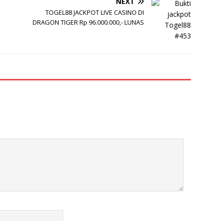
NEXT
TOGEL88 JACKPOT LIVE CASINO DI
DRAGON TIGER Rp 96.000.000,- LUNAS