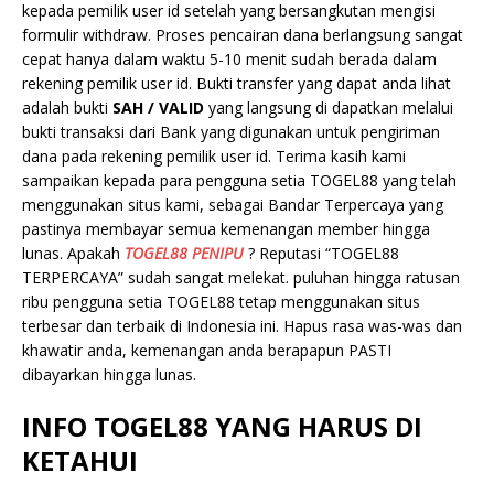
kepada pemilik user id setelah yang bersangkutan mengisi
formulir withdraw. Proses pencairan dana berlangsung sangat
cepat hanya dalam waktu 5-10 menit sudah berada dalam
rekening pemilik user id. Bukti transfer yang dapat anda lihat
adalah bukti
SAH / VALID
yang langsung di dapatkan melalui
bukti transaksi dari Bank yang digunakan untuk pengiriman
dana pada rekening pemilik user id. Terima kasih kami
sampaikan kepada para pengguna setia TOGEL88 yang telah
menggunakan situs kami, sebagai Bandar Terpercaya yang
pastinya membayar semua kemenangan member hingga
lunas. Apakah
TOGEL88 PENIPU
? Reputasi “TOGEL88
TERPERCAYA” sudah sangat melekat. puluhan hingga ratusan
ribu pengguna setia TOGEL88 tetap menggunakan situs
terbesar dan terbaik di Indonesia ini. Hapus rasa was-was dan
khawatir anda, kemenangan anda berapapun PASTI
dibayarkan hingga lunas.
INFO TOGEL88 YANG HARUS DI
KETAHUI