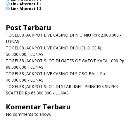
Link Alternatif
2
Link Alternatif 3
Post Terbaru
TOGEL88 JACKPOT LIVE CASINO DI NIU NIU Rp 62.000.000,-
LUNAS
TOGEL88 JACKPOT LIVE CASINO DI DUEL DICE Rp
50.000.000,- LUNAS
TOGEL88 JACKPOT SLOT DI GATES OF GATOT KACA 1000 Rp
98.000.000,- LUNAS
TOGEL88 JACKPOT LIVE CASINO DI SICBO BALL Rp
76.000.000,- LUNAS
TOGEL88 JACKPOT SLOT DI STARLIGHT PRINCESS SUPER
SCATTER Rp 65.000.000,- LUNAS
Komentar Terbaru
No comments to show.