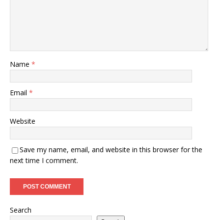
Name
*
Email
*
Website
Save my name, email, and website in this browser for the
next time I comment.
Search