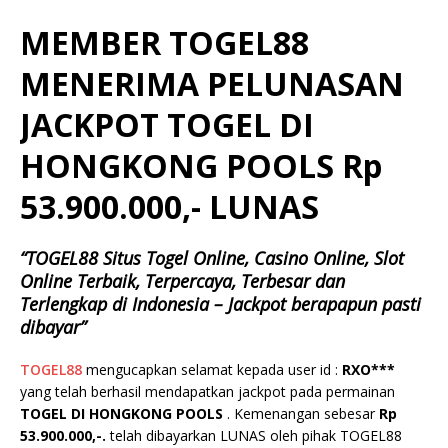
MEMBER TOGEL88
MENERIMA PELUNASAN
JACKPOT TOGEL DI
HONGKONG POOLS Rp
53.900.000,- LUNAS
“TOGEL88 Situs Togel Online, Casino Online, Slot
Online Terbaik, Terpercaya, Terbesar dan
Terlengkap di Indonesia – Jackpot berapapun pasti
dibayar”
TOGEL88
mengucapkan selamat kepada user id :
RXO***
yang telah berhasil mendapatkan jackpot pada permainan
TOGEL DI HONGKONG POOLS
. Kemenangan sebesar
Rp
53.900.000
,-.
telah dibayarkan LUNAS oleh pihak TOGEL88