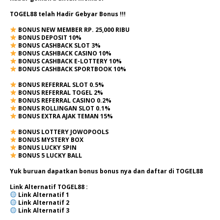
TOGEL88 telah Hadir Gebyar Bonus !!!
BONUS NEW MEMBER RP. 25,000 RIBU
BONUS DEPOSIT 10%
BONUS CASHBACK SLOT 3%
BONUS CASHBACK CASINO 10%
BONUS CASHBACK E-LOTTERY 10%
BONUS CASHBACK SPORTBOOK 10%
BONUS REFERRAL SLOT 0.5%
BONUS REFERRAL TOGEL 2%
BONUS REFERRAL CASINO 0.2%
BONUS ROLLINGAN SLOT 0.1%
BONUS EXTRA AJAK TEMAN 15%
BONUS LOTTERY JOWOPOOLS
BONUS MYSTERY BOX
BONUS LUCKY SPIN
BONUS 5 LUCKY BALL
Yuk buruan dapatkan bonus bonus nya dan daftar di TOGEL88
Link Alternatif TOGEL88 :
Link Alternatif
1
Link Alternatif
2
Link Alternatif 3