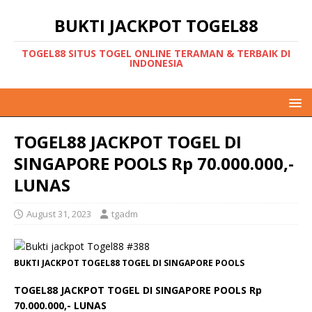
BUKTI JACKPOT TOGEL88
TOGEL88 SITUS TOGEL ONLINE TERAMAN & TERBAIK DI
INDONESIA
TOGEL88 JACKPOT TOGEL DI
SINGAPORE POOLS Rp 70.000.000,-
LUNAS
August 31, 2023
tgadm
BUKTI JACKPOT TOGEL88 TOGEL DI SINGAPORE POOLS
TOGEL88 JACKPOT TOGEL DI SINGAPORE POOLS Rp
70.000.000,- LUNAS