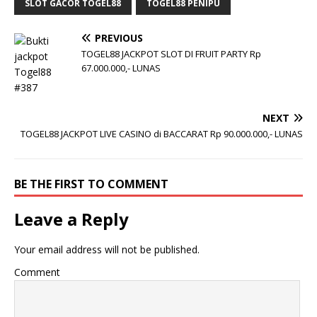
SLOT GACOR TOGEL88
TOGEL88 PENIPU
PREVIOUS
TOGEL88 JACKPOT SLOT DI FRUIT PARTY Rp
67.000.000,- LUNAS
NEXT
TOGEL88 JACKPOT LIVE CASINO di BACCARAT Rp 90.000.000,- LUNAS
BE THE FIRST TO COMMENT
Leave a Reply
Your email address will not be published.
Comment