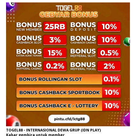
TOGEL88 - INTERNASIONAL DEWA GRUP (IDN PLAY)
Kabar gembira untuk member