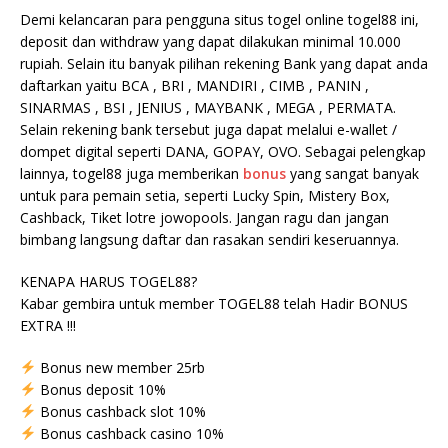
Demi kelancaran para pengguna situs togel online togel88 ini,
deposit dan withdraw yang dapat dilakukan minimal 10.000
rupiah. Selain itu banyak pilihan rekening Bank yang dapat anda
daftarkan yaitu BCA , BRI , MANDIRI , CIMB , PANIN ,
SINARMAS , BSI , JENIUS , MAYBANK , MEGA , PERMATA.
Selain rekening bank tersebut juga dapat melalui e-wallet /
dompet digital seperti DANA, GOPAY, OVO. Sebagai pelengkap
lainnya, togel88 juga memberikan
bonus
yang sangat banyak
untuk para pemain setia, seperti Lucky Spin, Mistery Box,
Cashback, Tiket lotre jowopools. Jangan ragu dan jangan
bimbang langsung daftar dan rasakan sendiri keseruannya.
KENAPA HARUS TOGEL88?
Kabar gembira untuk member TOGEL88 telah Hadir BONUS
EXTRA !!!
Bonus new member 25rb
Bonus deposit 10%
Bonus cashback slot 10%
Bonus cashback casino 10%