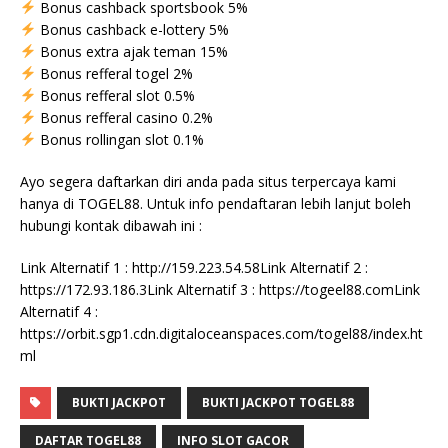
Bonus cashback sportsbook 5%
Bonus cashback e-lottery 5%
Bonus extra ajak teman 15%
Bonus refferal togel 2%
Bonus refferal slot 0.5%
Bonus refferal casino 0.2%
Bonus rollingan slot 0.1%
Ayo segera daftarkan diri anda pada situs terpercaya kami
hanya di TOGEL88. Untuk info pendaftaran lebih lanjut boleh
hubungi kontak dibawah ini :
Link Alternatif 1 : http://159.223.54.58Link Alternatif 2 :
https://172.93.186.3Link Alternatif 3 : https://togeel88.comLink
Alternatif 4 :
https://orbit.sgp1.cdn.digitaloceanspaces.com/togel88/index.ht
ml
BUKTI JACKPOT
BUKTI JACKPOT TOGEL88
DAFTAR TOGEL88
INFO SLOT GACOR