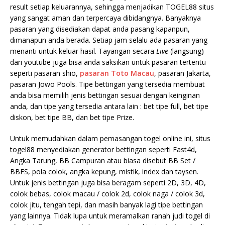
result setiap keluarannya, sehingga menjadikan TOGEL88 situs
yang sangat aman dan terpercaya dibidangnya. Banyaknya
pasaran yang disediakan dapat anda pasang kapanpun,
dimanapun anda berada. Setiap jam selalu ada pasaran yang
menanti untuk keluar hasil. Tayangan secara
Live
(langsung)
dari youtube juga bisa anda saksikan untuk pasaran tertentu
seperti pasaran shio,
pasaran Toto Macau
, pasaran Jakarta,
pasaran Jowo Pools. Tipe bettingan yang tersedia membuat
anda bisa memilih jenis bettingan sesuai dengan keinginan
anda, dan tipe yang tersedia antara lain : bet tipe full, bet tipe
diskon, bet tipe BB, dan bet tipe Prize.
Untuk memudahkan dalam pemasangan togel online ini, situs
togel88 menyediakan generator bettingan seperti Fast4d,
Angka Tarung, BB Campuran atau biasa disebut BB Set /
BBFS, pola colok, angka kepung, mistik, index dan taysen.
Untuk jenis bettingan juga bisa beragam seperti 2D, 3D, 4D,
colok bebas, colok macau / colok 2d, colok naga / colok 3d,
colok jitu, tengah tepi, dan masih banyak lagi tipe bettingan
yang lainnya. Tidak lupa untuk meramalkan ranah judi togel di