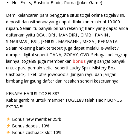
Hot Fruits, Bushido Blade, Roma (Joker Game)
Demi kelancaran para pengguna situs togel online togel88 ini,
deposit dan withdraw yang dapat dilakukan minimal 10.000
rupiah. Selain itu banyak pilihan rekening Bank yang dapat anda
daftarkan yaitu BCA , BRI , MANDIRI , CIMB , PANIN ,
SINARMAS , BSI , JENIUS , MAYBANK , MEGA , PERMATA.
Selain rekening bank tersebut juga dapat melalui e-wallet /
dompet digital seperti DANA, GOPAY, OVO. Sebagai pelengkap
lainnya, togel88 juga memberikan
bonus
yang sangat banyak
untuk para pemain setia, seperti Lucky Spin, Mistery Box,
Cashback, Tiket lotre jowopools. Jangan ragu dan jangan
bimbang langsung daftar dan rasakan sendiri keseruannya.
KENAPA HARUS TOGEL88?
Kabar gembira untuk member TOGEL88 telah Hadir BONUS
EXTRA !!!
Bonus new member 25rb
Bonus deposit 10%
Bonus cashback slot 10%