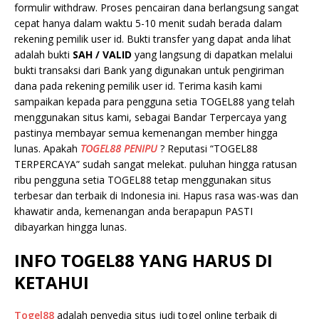
formulir withdraw. Proses pencairan dana berlangsung sangat
cepat hanya dalam waktu 5-10 menit sudah berada dalam
rekening pemilik user id. Bukti transfer yang dapat anda lihat
adalah bukti
SAH / VALID
yang langsung di dapatkan melalui
bukti transaksi dari Bank yang digunakan untuk pengiriman
dana pada rekening pemilik user id. Terima kasih kami
sampaikan kepada para pengguna setia TOGEL88 yang telah
menggunakan situs kami, sebagai Bandar Terpercaya yang
pastinya membayar semua kemenangan member hingga
lunas. Apakah
TOGEL88 PENIPU
? Reputasi “TOGEL88
TERPERCAYA” sudah sangat melekat. puluhan hingga ratusan
ribu pengguna setia TOGEL88 tetap menggunakan situs
terbesar dan terbaik di Indonesia ini. Hapus rasa was-was dan
khawatir anda, kemenangan anda berapapun PASTI
dibayarkan hingga lunas.
INFO TOGEL88 YANG HARUS DI
KETAHUI
Togel88
adalah penyedia situs judi togel online terbaik di