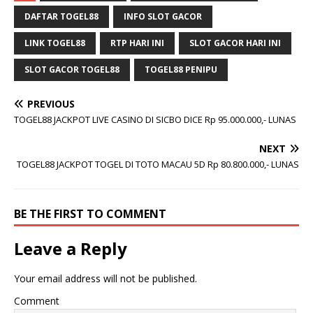
DAFTAR TOGEL88
INFO SLOT GACOR
LINK TOGEL88
RTP HARI INI
SLOT GACOR HARI INI
SLOT GACOR TOGEL88
TOGEL88 PENIPU
PREVIOUS
TOGEL88 JACKPOT LIVE CASINO DI SICBO DICE Rp 95.000.000,- LUNAS
NEXT
TOGEL88 JACKPOT TOGEL DI TOTO MACAU 5D Rp 80.800.000,- LUNAS
BE THE FIRST TO COMMENT
Leave a Reply
Your email address will not be published.
Comment