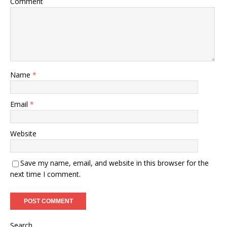
Comment
Name
*
Email
*
Website
Save my name, email, and website in this browser for the
next time I comment.
Search