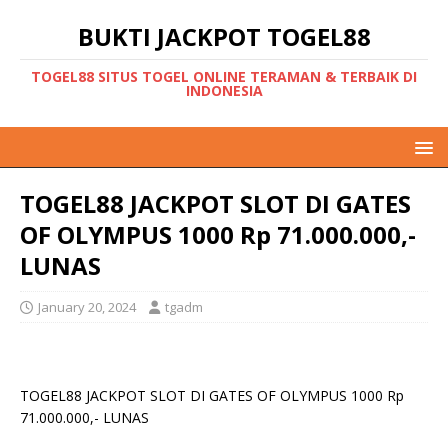
BUKTI JACKPOT TOGEL88
TOGEL88 SITUS TOGEL ONLINE TERAMAN & TERBAIK DI
INDONESIA
TOGEL88 JACKPOT SLOT DI GATES
OF OLYMPUS 1000 Rp 71.000.000,-
LUNAS
January 20, 2024
tgadm
TOGEL88 JACKPOT SLOT DI GATES OF OLYMPUS 1000 Rp
71.000.000,- LUNAS