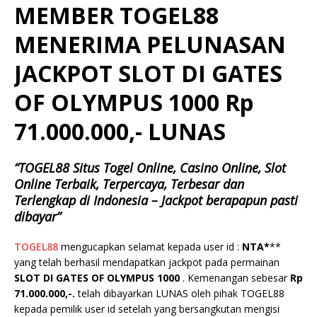
MEMBER TOGEL88
MENERIMA PELUNASAN
JACKPOT SLOT DI GATES
OF OLYMPUS 1000 Rp
71.000.000,- LUNAS
“TOGEL88 Situs Togel Online, Casino Online, Slot
Online Terbaik, Terpercaya, Terbesar dan
Terlengkap di Indonesia – Jackpot berapapun pasti
dibayar”
TOGEL88
mengucapkan selamat kepada user id :
NTA*
**
yang telah berhasil mendapatkan jackpot pada permainan
SLOT DI GATES OF OLYMPUS
1000
. Kemenangan sebesar
Rp
71.000.000
,-.
telah dibayarkan LUNAS oleh pihak TOGEL88
kepada pemilik user id setelah yang bersangkutan mengisi