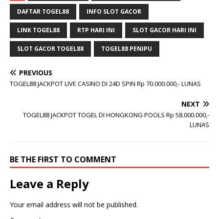
DAFTAR TOGEL88
INFO SLOT GACOR
LINK TOGEL88
RTP HARI INI
SLOT GACOR HARI INI
SLOT GACOR TOGEL88
TOGEL88 PENIPU
PREVIOUS
TOGEL88 JACKPOT LIVE CASINO DI 24D SPIN Rp 70.000.000,- LUNAS
NEXT
TOGEL88 JACKPOT TOGEL DI HONGKONG POOLS Rp 58.000.000,-
LUNAS
BE THE FIRST TO COMMENT
Leave a Reply
Your email address will not be published.