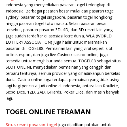
indonesia yang menyediakan pasaran togel terlengkap di
Indonesia. Berbagai pasaran besar mulai dari pasaran togel
sydney, pasaran togel singapore, pasaran togel hongkong
hingga pasaran togel toto macau. Selain pasaran besar
tersebut, pasaran-pasaran 3D, 4D, dan 5D resmi lain yang
juga sudah terdaftar di asosiasi lotre dunia, WLA (WORLD
LOTTERY ASSOCIATION) juga hadir untuk meramaikan
pasaran di TOGEL88. Permainan lain yang viral seperti slot
online, esport, dan juga live Casino / casino online, juga
tersedia untuk menghibur anda semua. TOGEL88 sebagai situs
SLOT ONLINE menyediakan permainan yang canggih dan
terbaru tentunya, semua provider yang dihadirkanpun berkelas
dunia. Casino online juga terdapat permainan yang tidak asing
lagi bagi pencinta judi online di indonesia, antara lain Roullete,
Sicbo Dice, 12D, 24D, Billiards, Poker Dice, dan masih banyak
lagi.
TOGEL ONLINE TERAMAN
Situs resmi pasaran togel
juga dijadikan patokan untuk