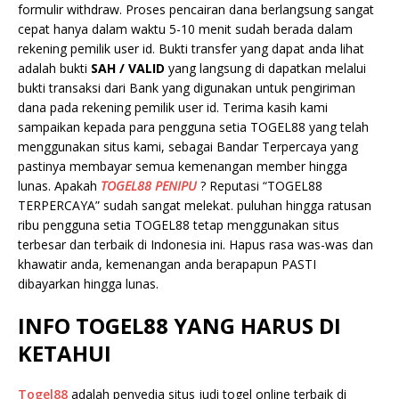
formulir withdraw. Proses pencairan dana berlangsung sangat
cepat hanya dalam waktu 5-10 menit sudah berada dalam
rekening pemilik user id. Bukti transfer yang dapat anda lihat
adalah bukti
SAH / VALID
yang langsung di dapatkan melalui
bukti transaksi dari Bank yang digunakan untuk pengiriman
dana pada rekening pemilik user id. Terima kasih kami
sampaikan kepada para pengguna setia TOGEL88 yang telah
menggunakan situs kami, sebagai Bandar Terpercaya yang
pastinya membayar semua kemenangan member hingga
lunas. Apakah
TOGEL88 PENIPU
? Reputasi “TOGEL88
TERPERCAYA” sudah sangat melekat. puluhan hingga ratusan
ribu pengguna setia TOGEL88 tetap menggunakan situs
terbesar dan terbaik di Indonesia ini. Hapus rasa was-was dan
khawatir anda, kemenangan anda berapapun PASTI
dibayarkan hingga lunas.
INFO TOGEL88 YANG HARUS DI
KETAHUI
Togel88
adalah penyedia situs judi togel online terbaik di