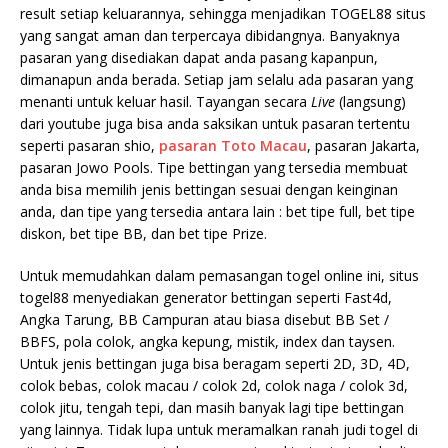
result setiap keluarannya, sehingga menjadikan TOGEL88 situs
yang sangat aman dan terpercaya dibidangnya. Banyaknya
pasaran yang disediakan dapat anda pasang kapanpun,
dimanapun anda berada. Setiap jam selalu ada pasaran yang
menanti untuk keluar hasil. Tayangan secara
Live
(langsung)
dari youtube juga bisa anda saksikan untuk pasaran tertentu
seperti pasaran shio,
pasaran Toto Macau
, pasaran Jakarta,
pasaran Jowo Pools. Tipe bettingan yang tersedia membuat
anda bisa memilih jenis bettingan sesuai dengan keinginan
anda, dan tipe yang tersedia antara lain : bet tipe full, bet tipe
diskon, bet tipe BB, dan bet tipe Prize.
Untuk memudahkan dalam pemasangan togel online ini, situs
togel88 menyediakan generator bettingan seperti Fast4d,
Angka Tarung, BB Campuran atau biasa disebut BB Set /
BBFS, pola colok, angka kepung, mistik, index dan taysen.
Untuk jenis bettingan juga bisa beragam seperti 2D, 3D, 4D,
colok bebas, colok macau / colok 2d, colok naga / colok 3d,
colok jitu, tengah tepi, dan masih banyak lagi tipe bettingan
yang lainnya. Tidak lupa untuk meramalkan ranah judi togel di