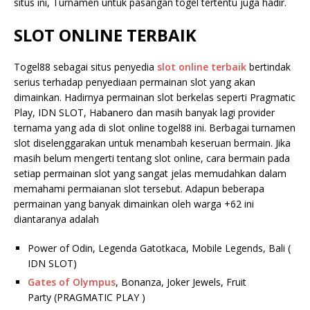
situs ini, Turnamen untuk pasangan togel tertentu juga hadir.
SLOT ONLINE TERBAIK
Togel88 sebagai situs penyedia
slot online terbaik
bertindak
serius terhadap penyediaan permainan slot yang akan
dimainkan. Hadirnya permainan slot berkelas seperti Pragmatic
Play, IDN SLOT, Habanero dan masih banyak lagi provider
ternama yang ada di slot online togel88 ini. Berbagai turnamen
slot diselenggarakan untuk menambah keseruan bermain. Jika
masih belum mengerti tentang slot online, cara bermain pada
setiap permainan slot yang sangat jelas memudahkan dalam
memahami permaianan slot tersebut. Adapun beberapa
permainan yang banyak dimainkan oleh warga +62 ini
diantaranya adalah
Power of Odin, Legenda Gatotkaca, Mobile Legends, Bali (
IDN SLOT)
Gates of Olympus
, Bonanza, Joker Jewels, Fruit
Party (PRAGMATIC PLAY )