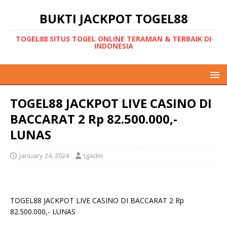
BUKTI JACKPOT TOGEL88
TOGEL88 SITUS TOGEL ONLINE TERAMAN & TERBAIK DI
INDONESIA
TOGEL88 JACKPOT LIVE CASINO DI
BACCARAT 2 Rp 82.500.000,-
LUNAS
January 24, 2024
tgadm
TOGEL88 JACKPOT LIVE CASINO DI BACCARAT 2 Rp
82.500.000,- LUNAS