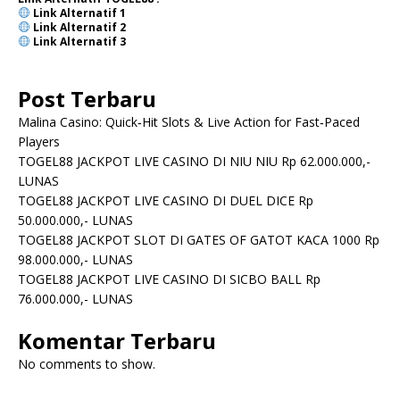
Link Alternatif
1
Link Alternatif
2
Link Alternatif 3
Post Terbaru
Malina Casino: Quick‑Hit Slots & Live Action for Fast‑Paced
Players
TOGEL88 JACKPOT LIVE CASINO DI NIU NIU Rp 62.000.000,-
LUNAS
TOGEL88 JACKPOT LIVE CASINO DI DUEL DICE Rp
50.000.000,- LUNAS
TOGEL88 JACKPOT SLOT DI GATES OF GATOT KACA 1000 Rp
98.000.000,- LUNAS
TOGEL88 JACKPOT LIVE CASINO DI SICBO BALL Rp
76.000.000,- LUNAS
Komentar Terbaru
No comments to show.