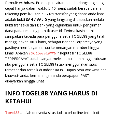
formulir withdraw. Proses pencairan dana berlangsung sangat
cepat hanya dalam waktu 5-10 menit sudah berada dalam
rekening pemilik user id. Bukti transfer yang dapat anda lihat
adalah bukti
SAH / VALID
yang langsung di dapatkan melalui
bukti transaksi dari Bank yang digunakan untuk pengiriman
dana pada rekening pemilik user id. Terima kasih kami
sampaikan kepada para pengguna setia TOGEL88 yang telah
menggunakan situs kami, sebagai Bandar Terpercaya yang
pastinya membayar semua kemenangan member hingga
lunas. Apakah
TOGEL88 PENIPU
? Reputasi “TOGEL88
TERPERCAYA” sudah sangat melekat. puluhan hingga ratusan
ribu pengguna setia TOGEL88 tetap menggunakan situs
terbesar dan terbaik di Indonesia ini. Hapus rasa was-was dan
khawatir anda, kemenangan anda berapapun PASTI
dibayarkan hingga lunas.
INFO TOGEL88 YANG HARUS DI
KETAHUI
Togel88
adalah penyedia situs judi togel online terbaik di