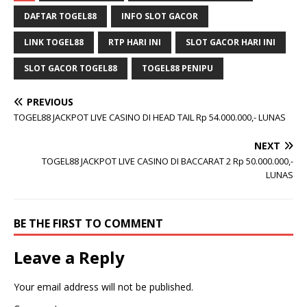
DAFTAR TOGEL88
INFO SLOT GACOR
LINK TOGEL88
RTP HARI INI
SLOT GACOR HARI INI
SLOT GACOR TOGEL88
TOGEL88 PENIPU
PREVIOUS
TOGEL88 JACKPOT LIVE CASINO DI HEAD TAIL Rp 54.000.000,- LUNAS
NEXT
TOGEL88 JACKPOT LIVE CASINO DI BACCARAT 2 Rp 50.000.000,-
LUNAS
BE THE FIRST TO COMMENT
Leave a Reply
Your email address will not be published.