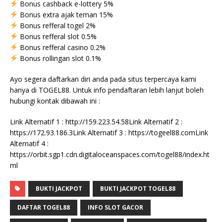
Bonus cashback e-lottery 5%
Bonus extra ajak teman 15%
Bonus refferal togel 2%
Bonus refferal slot 0.5%
Bonus refferal casino 0.2%
Bonus rollingan slot 0.1%
Ayo segera daftarkan diri anda pada situs terpercaya kami
hanya di TOGEL88. Untuk info pendaftaran lebih lanjut boleh
hubungi kontak dibawah ini :
Link Alternatif 1 : http://159.223.54.58Link Alternatif 2 :
https://172.93.186.3Link Alternatif 3 : https://togeel88.comLink
Alternatif 4 :
https://orbit.sgp1.cdn.digitaloceanspaces.com/togel88/index.ht
ml
BUKTI JACKPOT
BUKTI JACKPOT TOGEL88
DAFTAR TOGEL88
INFO SLOT GACOR