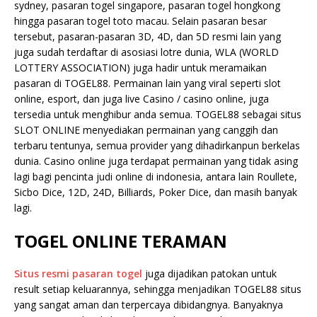
sydney, pasaran togel singapore, pasaran togel hongkong
hingga pasaran togel toto macau. Selain pasaran besar
tersebut, pasaran-pasaran 3D, 4D, dan 5D resmi lain yang
juga sudah terdaftar di asosiasi lotre dunia, WLA (WORLD
LOTTERY ASSOCIATION) juga hadir untuk meramaikan
pasaran di TOGEL88. Permainan lain yang viral seperti slot
online, esport, dan juga live Casino / casino online, juga
tersedia untuk menghibur anda semua. TOGEL88 sebagai situs
SLOT ONLINE menyediakan permainan yang canggih dan
terbaru tentunya, semua provider yang dihadirkanpun berkelas
dunia. Casino online juga terdapat permainan yang tidak asing
lagi bagi pencinta judi online di indonesia, antara lain Roullete,
Sicbo Dice, 12D, 24D, Billiards, Poker Dice, dan masih banyak
lagi.
TOGEL ONLINE TERAMAN
Situs resmi pasaran togel
juga dijadikan patokan untuk
result setiap keluarannya, sehingga menjadikan TOGEL88 situs
yang sangat aman dan terpercaya dibidangnya. Banyaknya