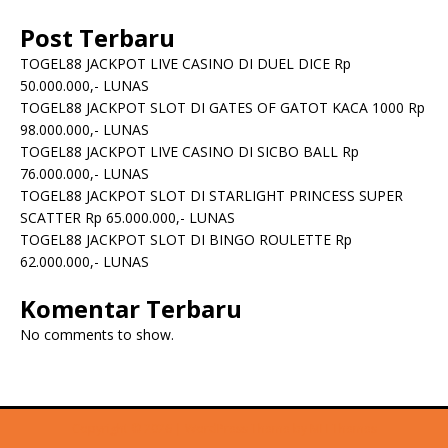
Post Terbaru
TOGEL88 JACKPOT LIVE CASINO DI DUEL DICE Rp
50.000.000,- LUNAS
TOGEL88 JACKPOT SLOT DI GATES OF GATOT KACA 1000 Rp
98.000.000,- LUNAS
TOGEL88 JACKPOT LIVE CASINO DI SICBO BALL Rp
76.000.000,- LUNAS
TOGEL88 JACKPOT SLOT DI STARLIGHT PRINCESS SUPER
SCATTER Rp 65.000.000,- LUNAS
TOGEL88 JACKPOT SLOT DI BINGO ROULETTE Rp
62.000.000,- LUNAS
Komentar Terbaru
No comments to show.
Copyright © 2026 | WordPress Theme by
MH Themes