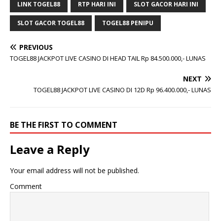
LINK TOGEL88
RTP HARI INI
SLOT GACOR HARI INI
SLOT GACOR TOGEL88
TOGEL88 PENIPU
PREVIOUS
TOGEL88 JACKPOT LIVE CASINO DI HEAD TAIL Rp 84.500.000,- LUNAS
NEXT
TOGEL88 JACKPOT LIVE CASINO DI 12D Rp 96.400.000,- LUNAS
BE THE FIRST TO COMMENT
Leave a Reply
Your email address will not be published.
Comment