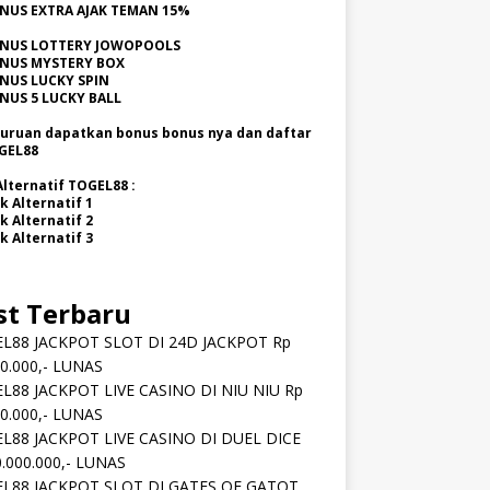
NUS EXTRA AJAK TEMAN 15%
NUS LOTTERY JOWOPOOLS
NUS MYSTERY BOX
NUS LUCKY SPIN
NUS 5 LUCKY BALL
uruan dapatkan bonus bonus nya dan daftar
GEL88
Alternatif TOGEL88 :
nk Alternatif
1
nk Alternatif
2
k Alternatif 3
st Terbaru
L88 JACKPOT SLOT DI 24D JACKPOT Rp
00.000,- LUNAS
L88 JACKPOT LIVE CASINO DI NIU NIU Rp
00.000,- LUNAS
L88 JACKPOT LIVE CASINO DI DUEL DICE
0.000.000,- LUNAS
L88 JACKPOT SLOT DI GATES OF GATOT