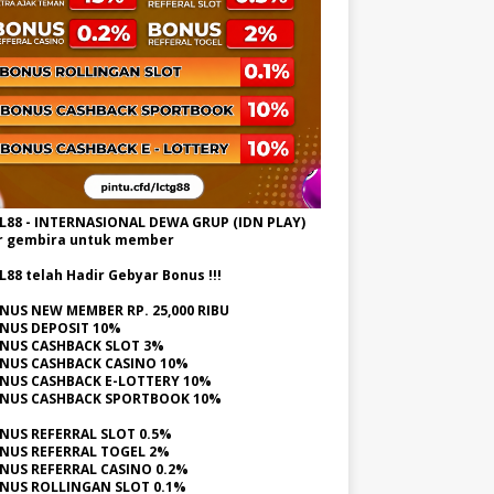
L88 - INTERNASIONAL DEWA GRUP (IDN PLAY)
r gembira untuk member
88 telah Hadir Gebyar Bonus !!!
NUS NEW MEMBER RP. 25,000 RIBU
NUS DEPOSIT 10%
NUS CASHBACK SLOT 3%
NUS CASHBACK CASINO 10%
NUS CASHBACK E-LOTTERY 10%
NUS CASHBACK SPORTBOOK 10%
NUS REFERRAL SLOT 0.5%
NUS REFERRAL TOGEL 2%
NUS REFERRAL CASINO 0.2%
NUS ROLLINGAN SLOT 0.1%