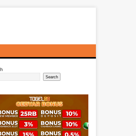
ch
Search