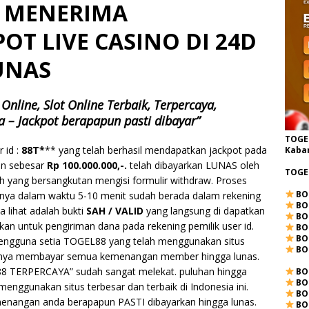
 MENERIMA
OT LIVE CASINO DI 24D
LUNAS
Online, Slot Online Terbaik, Terpercaya,
a – Jackpot berapapun pasti dibayar”
TOGE
 id :
88T*
** yang telah berhasil mendapatkan jackpot pada
Kaba
n sebesar
Rp
100.000.000
,-.
telah dibayarkan LUNAS oleh
TOGEL
h yang bersangkutan mengisi formulir withdraw. Proses
BO
anya dalam waktu 5-10 menit sudah berada dalam rekening
BO
a lihat adalah bukti
SAH / VALID
yang langsung di dapatkan
BO
akan untuk pengiriman dana pada rekening pemilik user id.
BO
BO
pengguna setia TOGEL88 yang telah menggunakan situs
BO
tinya membayar semua kemenangan member hingga lunas.
8 TERPERCAYA” sudah sangat melekat. puluhan hingga
BO
BO
enggunakan situs terbesar dan terbaik di Indonesia ini.
BO
enangan anda berapapun PASTI dibayarkan hingga lunas.
BO