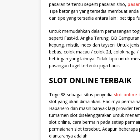
pasaran tertentu seperti pasaran shio,
pasa
Tipe bettingan yang tersedia membuat anda b
dan tipe yang tersedia antara lain : bet tipe fu
Untuk memudahkan dalam pemasangan togel o
seperti Fast4d, Angka Tarung, BB Campuran 
kepung, mistik, index dan taysen. Untuk jeni
bebas, colok macau / colok 2d, colok naga / c
bettingan yang lainnya. Tidak lupa untuk mer
pasangan togel tertentu juga hadir.
SLOT ONLINE TERBAIK
Togel88 sebagai situs penyedia
slot online 
slot yang akan dimainkan. Hadirnya permaina
Habanero dan masih banyak lagi provider tern
turnamen slot diselenggarakan untuk menam
slot online, cara bermain pada setiap per
permaianan slot tersebut. Adapun beberapa 
diantaranya adalah