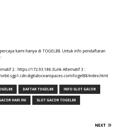
erpercaya kami hanya di TOGEL88. Untuk info pendaftaran
:
rnatif 2 : https://172.93.186.3Link Alternatif 3 :
://orbit.sgp1.cdn.digitaloceanspaces.com/togel88/index.html
OGEL88
DAFTAR TOGEL88
INFO SLOT GACOR
GACOR HARI INI
SLOT GACOR TOGEL88
NEXT