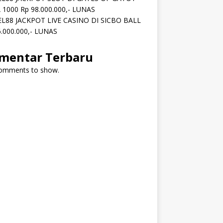
 1000 Rp 98.000.000,- LUNAS
L88 JACKPOT LIVE CASINO DI SICBO BALL
6.000.000,- LUNAS
mentar Terbaru
omments to show.