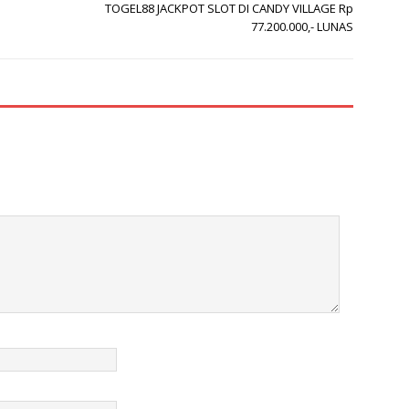
TOGEL88 JACKPOT SLOT DI CANDY VILLAGE Rp
77.200.000,- LUNAS